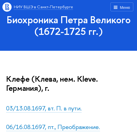
НИУ ВШЭ в Санкт-Петербурге
Меню
Биохроника Петра Великого
(1672-1725 гг.)
Клефе (Клева, нем. Kleve.
Германия), г.
03/13.08.1697, вт. П. в пути.
06/16.08.1697, пт., Преображение.