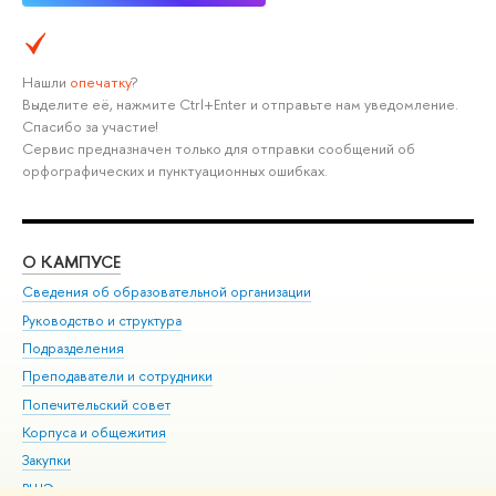
Нашли
опечатку
?
Выделите её, нажмите Ctrl+Enter и отправьте нам уведомление.
Спасибо за участие!
Сервис предназначен только для отправки сообщений об
орфографических и пунктуационных ошибках.
О КАМПУСЕ
ОБ
Сведения об образовательной организации
Мер
Руководство и структура
Мер
Подразделения
Дов
Преподаватели и сотрудники
Ол
Попечительский совет
При
Корпуса и общежития
При
Закупки
Ди
ВШЭ для студентов с ограниченными возможностями
До