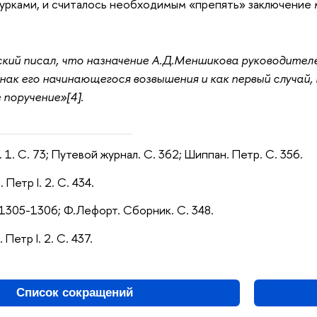
турками, и считалось необходимым «препять» заключение м
кий писал, что назначение А.Д.Меншикова руководител
нак его начинающегося возвышения и как первый случай,
поручение»[4].
. 1. С. 73; Путевой журнал. С. 362; Шиппан. Петр. С. 356.
 Петр I. 2. С. 434.
 1305-1306; Ф.Лефорт. Сборник. С. 348.
 Петр I. 2. С. 437.
Список сокращений