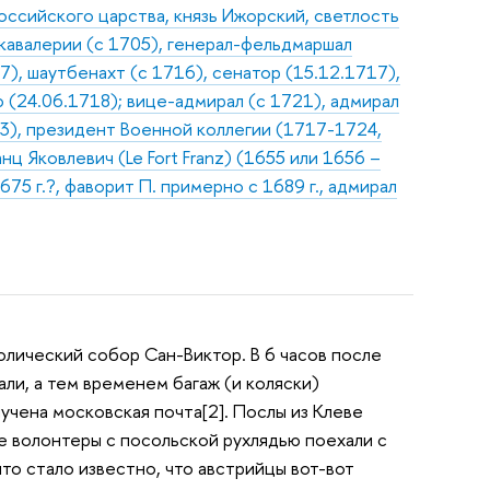
оссийского царства, князь Ижорский, светлость
 кавалерии (с 1705), генерал-фельдмаршал
7), шаутбенахт (с 1716), сенатор (15.12.1717),
(24.06.1718); вице-адмирал (с 1721), адмирал
03), президент Военной коллегии (1717-1724,
ц Яковлевич (Le Fort Franz) (1655 или 1656 –
75 г.?, фаворит П. примерно с 1689 г., адмирал
олический собор Сан-Виктор. В 6 часов после
ли, а тем временем багаж (и коляски)
учена московская почта[2]. Послы из Клеве
ые волонтеры с посольской рухлядью поехали с
то стало известно, что австрийцы вот-вот