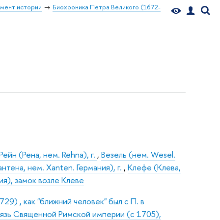
мент истории
Биохроника Петра Великого (1672-
Рейн (Рена, нем. Rehna), г.
,
Везель (нем. Wesel.
нтена, нем. Xanten. Германия), г.
,
Клефе (Клева,
ия), замок возле Клеве
9) , как "ближний человек" был с П. в
нязь Священной Римской империи (с 1705),