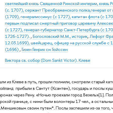
светлейший князь Священной Римской империи, князь Р
(с. 1707), сержант Преображенского полка,генерал от
(1709), генералиссимус (с 1727), капитан флота (с 170
первым подписал смертный приговор царевичу Алексею 
(с 1727), генерал-губернатор Санкт-Петербурга (с 17
1726-1727).
,
Богословский М.М., историк
,
Лефорт Фран
12.03.1699), швейцарец, офицер на русской службе с 16
(1696)
,
Гизен Генрих см Гюйссен
Виктора св. собор (Dom Sankt Victor). Клеве
ли из Клеве в путь, прошли полмили, смотрели старый кат
ойланд прибыли в Сантут (Ксантен), государь и послы куша
аромах через Рену. «Ночью проехали город Везель»[1]. Пол
арской границе, с ними были волонтеры 17 чел., а остальн
Меншиковым своим путем*. Послы заспешили из-за того, ч