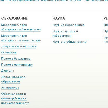
ОБРАЗОВАНИЕ
НАУКА
Р
Мероприятия для
Научные мероприятия
Би
абитуриентов бакалавриата
Научные центры и
Пу
Мероприятия для
лаборатории
Ед
абитуриентов магистратуры
Научно-учебные группы
и 
Довузовская подготовка
Олимпиады
Прием в бакалавриат
Прием в магистратуру
Диплом+
Дополнительное
образование
Аспирантура
Обратная связь и
взаимодействие с
получателями услуг