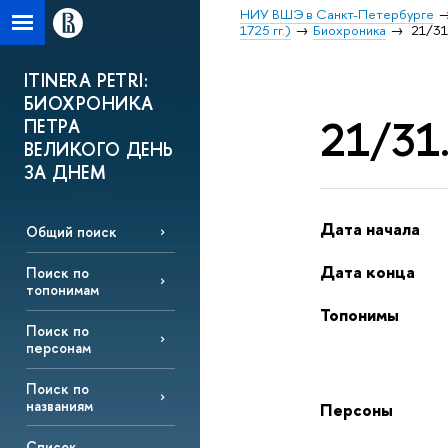
НИУ ВШЭ в Санкт-Петербурге
1725 гг.)
Биохроника
21/31.
ITINERA PETRI:
БИОХРОНИКА
21/31.
ПЕТРА
ВЕЛИКОГО ДЕНЬ
ЗА ДНЕМ
Дата начала
Общий поиск
Дата конца
Поиск по
топонимам
Топонимы
Поиск по
персонам
Поиск по
названиям
Персоны
Список