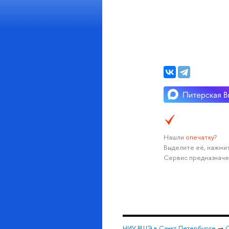
Нашли
опечатку
?
Выделите её, нажмит
Сервис предназначе
НИУ ВШЭ в Санкт-Петербурге
→
С