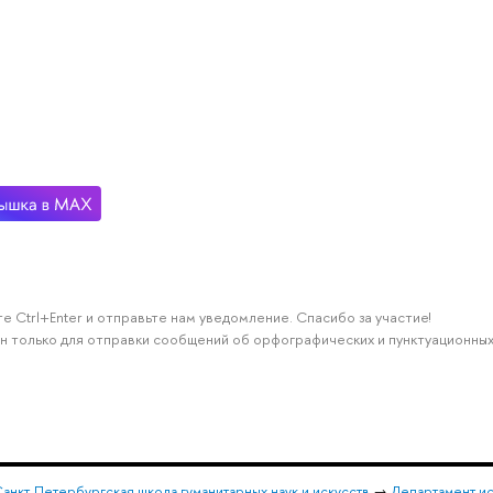
е Ctrl+Enter и отправьте нам уведомление. Спасибо за участие!
н только для отправки сообщений об орфографических и пунктуационных
анкт-Петербургская школа гуманитарных наук и искусств
→
Департамент и