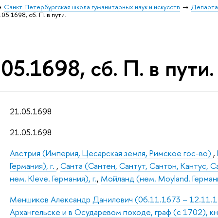
Санкт-Петербургская школа гуманитарных наук и искусств
Департа
05.1698, сб. П. в пути.
05.1698, сб. П. в пути.
21.05.1698
21.05.1698
Австрия (Империя, Цесарская земля, Римское гос-во)
,
Германия), г.
,
Санта (Сантен, Сантут, Сантон, Кантус, Са
нем. Kleve. Германия), г.
,
Мойланд (нем. Moyland. Герман
Меншиков Александр Данилович (06.11.1673 – 12.11.172
Архангельске и в Осударевом походе, граф (с 1702), к