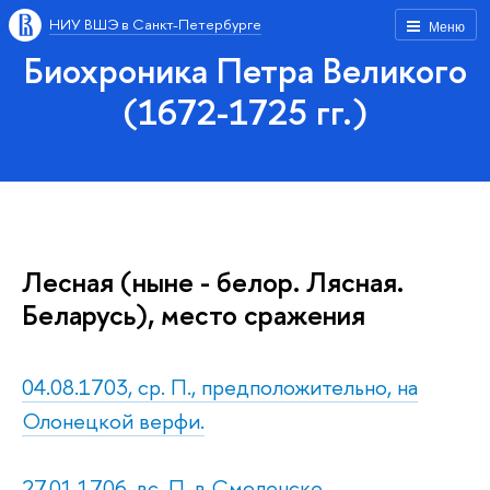
НИУ ВШЭ в Санкт-Петербурге
Меню
Биохроника Петра Великого
(1672-1725 гг.)
Лесная (ныне - белор. Лясная.
Беларусь), место сражения
04.08.1703, ср. П., предположительно, на
Олонецкой верфи.
27.01.1706, вс. П. в Смоленске.