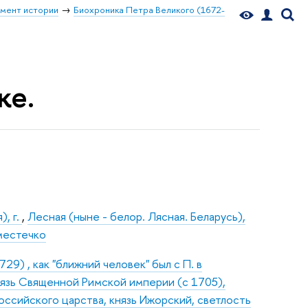
мент истории
Биохроника Петра Великого (1672-
ке.
), г.
,
Лесная (ныне - белор. Лясная. Беларусь),
 местечко
9) , как "ближний человек" был с П. в
нязь Священной Римской империи (с 1705),
оссийского царства, князь Ижорский, светлость