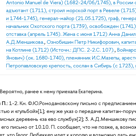
Antonio Manuel de Viera) (1682-24/06/1745), в России с
адъютант (1711), строил морской порт в Ревеле (171
и 1744-1745), генерал-майор (21.05.1725), граф, генер
начальних Охотского порта (1739), освобожден (1741),
отставка (апрель 1745). Жена с июня 1712) Анна Дани
А.Д.Меншикова.
,
Ознобишин Петр Никифорович, капита
на Котлине (1712) (Источн.: ДПС. 2-2.С. 107).
,
Войнаро
Янович) (ок. 1680-1740), племянник И.С.Мазепы, аресто
Петропавловскую крепость, сослан в Сибирь (с 1723), 
 Вероятно, ранее к нему приехала Екатерина.
и П
.: 1-2. Кн. Ф.Ю.Ромодановскому письмо с предписанием 
стью и «гульбой»[1]; ему же указ о передаче капитан-пору
исных деревень «за ево службу»[2]; 3. А.Д.Меншикову пи
его письмо от 10.10. П. сообщает, что не позже, а, возмо
т, что Георг Любеккер идет к королю и возможно дать ем