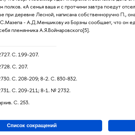
 полков. «А семья ваша и с протчими завтра поедут отсель
тве при деревне Лесной, написана собственноручно П., он
 И.С.Мазепа - А.Д.Меншикову из Борзны сообщает, что он е
себя племянника А.Я.Войнаровского[5].
2727. С. 199-207.
2728. С. 207.
2730. С. 208-209; 8-2. С. 830-832.
2731. С. 209-211; 8-1. № 2732.
рхив. С. 253.
Список сокращений