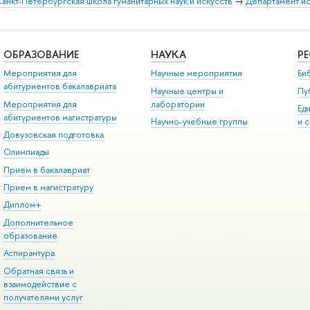
анкт-Петербургская школа гуманитарных наук и искусств
→
Департамент и
.
ОБРАЗОВАНИЕ
НАУКА
Р
Мероприятия для
Научные мероприятия
Би
абитуриентов бакалавриата
Научные центры и
Пу
Мероприятия для
лаборатории
Ед
абитуриентов магистратуры
Научно-учебные группы
и 
Довузовская подготовка
Олимпиады
Прием в бакалавриат
Прием в магистратуру
Диплом+
Дополнительное
образование
Аспирантура
Обратная связь и
взаимодействие с
получателями услуг