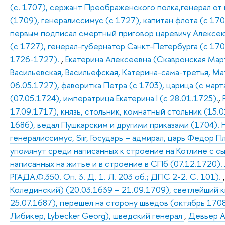
(с. 1707), сержант Преображенского полка,генерал от
(1709), генералиссимус (с 1727), капитан флота (с 170
первым подписал смертный приговор царевичу Алексею 
(с 1727), генерал-губернатор Санкт-Петербурга (с 17
1726-1727).
,
Екатерина Алексеевна (Скавронская Март
Васильевская, Васильефская, Катерина-сама-третья, Мат
06.05.1727), фаворитка Петра (с 1703), царица (с март
(07.05.1724), императрица Екатерина I (с 28.01.1725).
,
17.09.1717), князь, стольник, комнатный стольник (15.
1686), ведал Пушкарским и другими приказами (1704).
генералиссимус, Siir, Государь – адмирал, царь Федор 
упомянут среди написанных к строение на Котлине с сы
написанных на житье и в строение в СПб (07.12.1720). 
РГАДА.Ф.350. Оп. 3. Д. 1. Л. 203 об.; ДПС 2-2. С. 101).
Колединский) (20.03.1639 – 21.09.1709), светлейший к
25.07.1687), перешел на сторону шведов (октябрь 1708)
Либикер, Lybecker Georg), шведский генерал
,
Девьер Ан