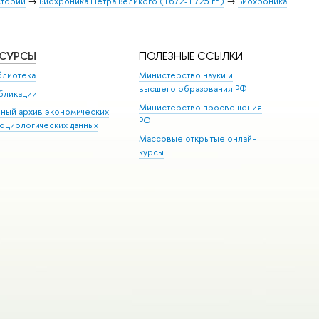
стории
→
Биохроника Петра Великого (1672-1725 гг.)
→
Биохроника
ЕСУРСЫ
ПОЛЕЗНЫЕ ССЫЛКИ
блиотека
Министерство науки и
высшего образования РФ
бликации
Министерство просвещения
иный архив экономических
РФ
социологических данных
Массовые открытые онлайн-
курсы