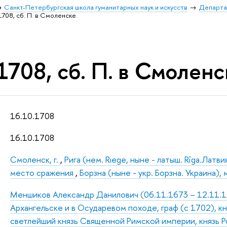
Санкт-Петербургская школа гуманитарных наук и искусств
Департа
1708, сб. П. в Смоленске.
1708, сб. П. в Смоленс
16.10.1708
16.10.1708
Смоленск, г.
,
Рига (нем. Riege, ныне - латыш. Rīga.Латвия
место сражения
,
Борзна (ныне - укр. Борзна. Украина),
Меншиков Александр Данилович (06.11.1673 – 12.11.172
Архангельске и в Осударевом походе, граф (с 1702), к
светлейший князь Священной Римской империи, князь Р