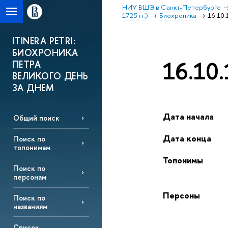
НИУ ВШЭ в Санкт-Петербурге
1725 гг.)
Биохроника
16.10.
ITINERA PETRI:
БИОХРОНИКА
16.10.
ПЕТРА
ВЕЛИКОГО ДЕНЬ
ЗА ДНЕМ
Дата начала
Общий поиск
Дата конца
Поиск по
топонимам
Топонимы
Поиск по
персонам
Персоны
Поиск по
названиям
Список