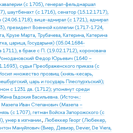
 кавалерии (с 1705), генерал-фельдмаршал
7), шаутбенахт (с 1716), сенатор (15.12.1717),
(24.06.1718); вице-адмирал (с 1721), адмирал
03), президент Военной коллегии (1717-1724,
а, Крузе Марта, Трубачева, Катерина, Катерина
ка, царица, Государыня) (05.04.1684-
а 1711), в браке с П. (19.02.1712), коронована
Ромодановский Федор Юрьевич (1640 –
01.1693), судья Преображенского приказа (с
 Носил множество прозвищ (князь-кесарь,
Плешбургский, царь и государь Плеспурхъский);
ном с 1231 дв. (1712); упомянут среди
Жена Евдокия Васильевна. (Источн.:
,
Мазепа Иван Степанович (Мазепа –
нязь (с 1707), гетман Войска Запорожского (с
, умер в изгнании.
,
Любеккер Георг (Любекер,
тон Мануйлович (Виер, Девиэр, Devier, De Viera,