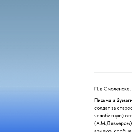
П. в Смоленске.
Письма и бумаг
солдат за старо
челобитную) отп
(А.М.Девьером) 
армею», сообщае