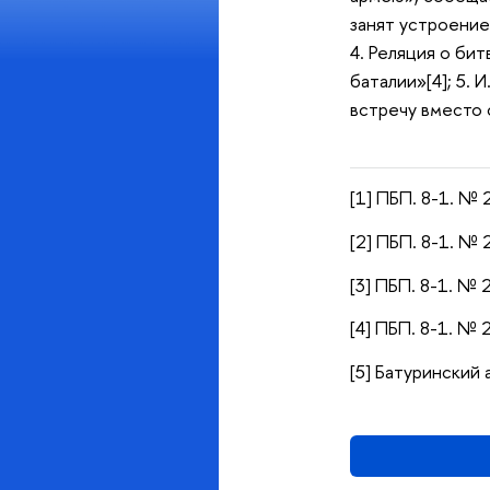
занят устроением
4. Реляция о би
баталии»[4]; 5.
встречу вместо 
[1] ПБП. 8-1. № 
[2] ПБП. 8-1. № 
[3] ПБП. 8-1. № 
[4] ПБП. 8-1. № 
[5] Батуринский а