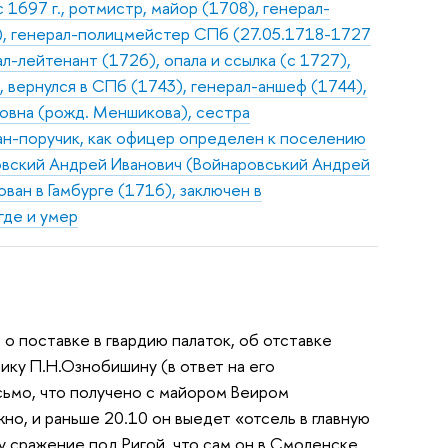
 1697 г., ротмистр, майор (1708), генерал-
5), генерал-полицмейстер СПб (27.05.1718-1727
ал-лейтенант (1726), опала и ссылка (с 1727),
 вернулся в СПб (1743), генерал-аншеф (1744),
ловна (рожд. Меншикова), сестра
н-поручик, как офицер определен к поселению
вский Андрей Иванович (Войнаровський Андрей
ван в Гамбурге (1716), заключен в
где и умер
о поставке в гвардию палаток, об отставке
чику П.Н.Ознобишину (в ответ на его
сьмо, что получено с майором Веиром
жно, и раньше 20.10 он выедет «отсель в главную
у сражение под Ригой, что сам он в Смоленске