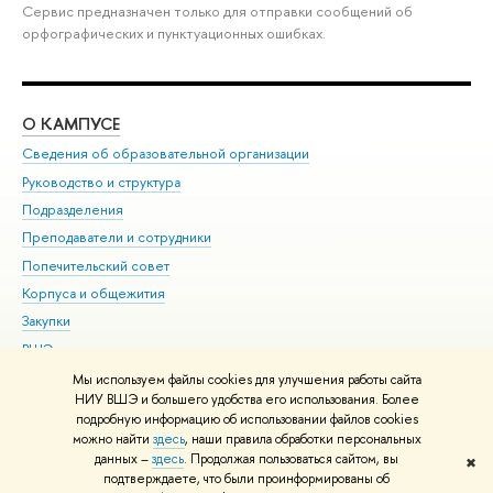
Сервис предназначен только для отправки сообщений об
орфографических и пунктуационных ошибках.
О КАМПУСЕ
ОБ
Сведения об образовательной организации
Мер
Руководство и структура
Мер
Подразделения
Дов
Преподаватели и сотрудники
Ол
Попечительский совет
При
Корпуса и общежития
При
Закупки
Ди
ВШЭ для студентов с ограниченными возможностями
До
здоровья и инвалидностью
Ас
Мы используем файлы cookies для улучшения работы сайта
Версия для слабовидящих
НИУ ВШЭ и большего удобства его использования. Более
Обр
подробную информацию об использовании файлов cookies
Единая платежная страница
можно найти
здесь
, наши правила обработки персональных
данных –
здесь
. Продолжая пользоваться сайтом, вы
✖
Редактору
подтверждаете, что были проинформированы об