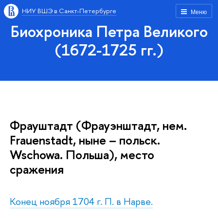
НИУ ВШЭ в Санкт-Петербурге
Меню
Биохроника Петра Великого
(1672-1725 гг.)
Фрауштадт (Фрауэнштадт, нем.
Frauenstadt, ныне – польск.
Wschowa. Польша), место
сражения
Конец ноября 1704 г. П. в Нарве.