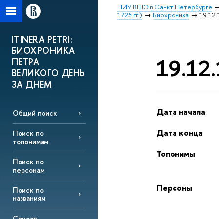
НИУ ВШЭ в Санкт-Петербурге
1725 гг.)
Биохроника
19.12.
ITINERA PETRI:
БИОХРОНИКА
19.12.
ПЕТРА
ВЕЛИКОГО ДЕНЬ
ЗА ДНЕМ
Дата начала
Общий поиск
Дата конца
Поиск по
топонимам
Топонимы
Поиск по
персонам
Персоны
Поиск по
названиям
Список