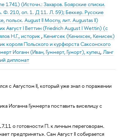
е 1741) (Источн.: Захаров. Боярские списки.
Ф. 210, оп. 1. Д 11. Л. 59); Беккер. Русские
ke, польск. August II Mocny, лит. Augustas II)
вгуст I Веттин (Friedrich August I Wettin) (с
ялов Н.Г., историк
,
Кенигсек (Кенихсек, Кенисек)
ник короля Польского и курфюрста Саксонского
умерт Иоганн (Иван, Гуммерт, Гуморт), купец
,
Ланг
кий дипломат
лся с Августом II, который уже знал о поражении
ика Иоганна Гуммерта поставить виселицу с
 17.11 о готовности П. к личным переговорам.
мает предпринять». Сам Август II собирается