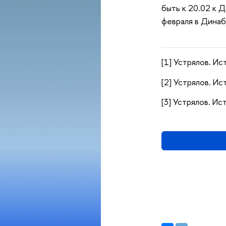
быть к 20.02 к Д
февраля в Динабу
[1] Устрялов. Ист
[2] Устрялов. Ис
[3] Устрялов. Ист