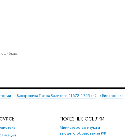
 ошибках.
стории
→
Биохроника Петра Великого (1672-1725 гг.)
→
Биохроника
ЕСУРСЫ
ПОЛЕЗНЫЕ ССЫЛКИ
блиотека
Министерство науки и
высшего образования РФ
бликации