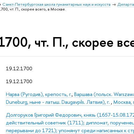
Санкт-Петербургская школа гуманитарных наук и искусств
Департа
1700, чт. П., скорее всего, в Москве.
1700, чт. П., скорее вс
19.12.1700
19.12.1700
Нарва (Ругодив), крепость, г.
,
Варшава (польск. Warszawa
Duneburg, ныне - латыш. Daugavpils. Латвия), г.
,
Москва, г
Долгоруков Григорий Федорович, князь (1657-15.08.172
действительный советник (1711); дипломат, порученец
перерывами до 1721); упомянут среди написанных к стр