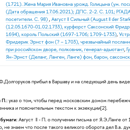
(1721). Жена Мария Ивановна урожд. Голицына (ум. посл
(Дата обращения 17.06.2021); ДПС. 2-2. С. 101; РГАДА. 
посетители. С. 98)
,
Август II Сильный (August II der Star
(12.05.1670-01.02.1733), курфюрст Саксонский Фридрих А
1694), король Польский (1697-1706; 1709-1733)
,
Устр
Фридерик Эрнст фон (? – 1703), чрезвычайный послан
при российском дворе, полковник, генерал-адьютант
,
Г
Ян-Эрнст (Деланг, Ланген, Ланге) фон, барон, саксонс
Г.Ф.Долгоруков прибыл в Варшаву и на следующий день виде
 П.
: указ о том, чтобы перед московским домом перебежч
нника и пояснительным текстом к экзекуции[2].
 бумаги:
Август II - П. о получении письма от Я.Э.Ланге от
, не знаем что после такого великого оборота дел В.в. ду