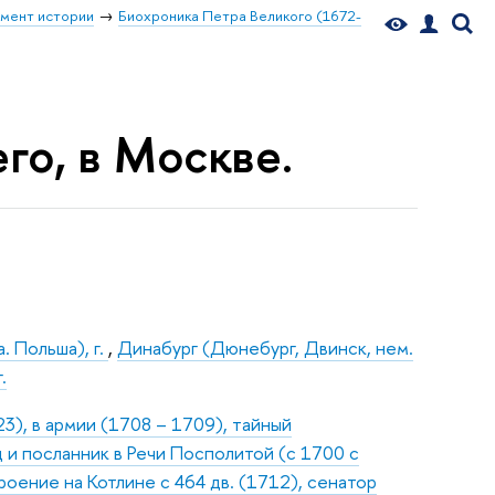
мент истории
Биохроника Петра Великого (1672-
его, в Москве.
. Польша), г.
,
Динабург (Дюнебург, Двинск, нем.
.
3), в армии (1708 – 1709), тайный
 и посланник в Речи Посполитой (с 1700 с
оение на Котлине с 464 дв. (1712), сенатор