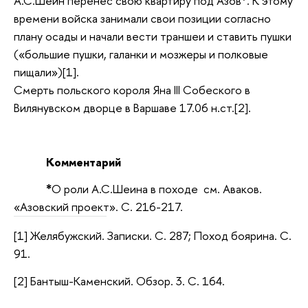
А.С.Шеин перенес свою квартиру под Азов*. К этому
времени войска занимали свои позиции согласно
плану осады и начали вести траншеи и ставить пушки
(«большие пушки, галанки и мозжеры и полковые
пищали»)[1].
Смерть польского короля Яна III Собеского в
Вилянувском дворце в Варшаве 17.06 н.ст.[2].
Комментарий
*
О роли А.С.Шеина в походе см. Аваков.
«Азовский проект». С. 216-217.
[1] Желябужский. Записки. С. 287; Поход боярина. С.
91.
[2] Бантыш-Каменский. Обзор. 3. С. 164.