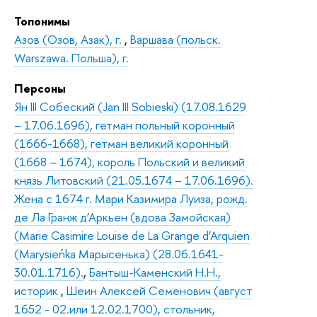
Топонимы
Азов (Озов, Азак), г.
,
Варшава (польск.
Warszawa. Польша), г.
Персоны
Ян III Собеский (Jan III Sobieski) (17.08.1629
– 17.06.1696), гетман польный коронный
(1666-1668), гетман великий коронный
(1668 – 1674), король Польский и великий
князь Литовский (21.05.1674 – 17.06.1696).
Жена с 1674 г. Мари Казимира Луиза, рожд.
де Ла Гранж д’Аркьен (вдова Замойская)
(Marie Casimire Louise de La Grange d’Arquien
(Marysieńka Марысенька) (28.06.1641-
30.01.1716).
,
Бантыш-Каменский Н.Н.,
историк
,
Шеин Алексей Семенович (август
1652 - 02.или 12.02.1700), стольник,