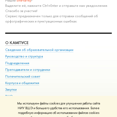
Нашли
опечатку
?
Выделите её, нажмите Ctrl+Enter и отправьте нам уведомление.
Спасибо за участие!
Сервис предназначен только для отправки сообщений об
орфографических и пунктуационных ошибках.
О КАМПУСЕ
ОБ
Сведения об образовательной организации
Мер
Руководство и структура
Мер
Подразделения
Дов
Преподаватели и сотрудники
Ол
Попечительский совет
При
Корпуса и общежития
При
Закупки
Ди
ВШЭ для студентов с ограниченными возможностями
До
здоровья и инвалидностью
Ас
Мы используем файлы cookies для улучшения работы сайта
Версия для слабовидящих
НИУ ВШЭ и большего удобства его использования. Более
Обр
подробную информацию об использовании файлов cookies
Единая платежная страница