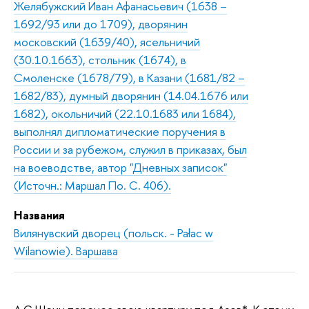
Желябужский Иван Афанасьевич (1638 –
1692/93 или до 1709), дворянин
московский (1639/40), ясельничий
(30.10.1663), стольник (1674), в
Смоленске (1678/79), в Казани (1681/82 –
1682/83), думный дворянин (14.04.1676 или
1682), окольничий (22.10.1683 или 1684),
выполнял дипломатические поручения в
России и за рубежом, служил в приказах, был
на воеводстве, автор "Дневных записок"
(Источн.: Маршал По. С. 406).
Названия
Вилянувский дворец (польск. - Pałac w
Wilanowie). Варшава