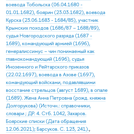
воевода Тобольска (06.04.1680 -
01.01.1682), боярин (23.03.1682), воевода
Курска (23.06.1683 - 1684/85), участник
Крымских походов (1686/87 – 1688/89),
судья Новгородского разряда (1687 -
1689), командующий армией (1696),
генералиссимус – чин понимаемый как
главнокомандующий (1696), судья
Иноземного и Рейтарского приказов
(22.02.1697), воевода в Азове (1697),
командующий войсками, подавлявшими
восстание стрельцов (август 1689), в опале
(1689). Жена Анна Петровна (рожд. княжна
Долгорукова) (Источн.: справочники,
словари ; ДР. 4. Стб. 1042, Захаров.
Боярские списки (Дата обращения
12.06.2021); Барсуков. С. 123, 241).
,