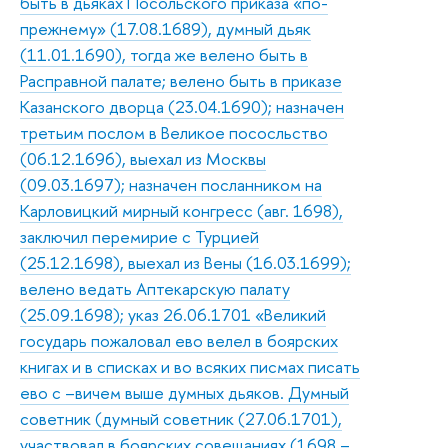
быть в дьяках Посольского приказа «по-
прежнему» (17.08.1689), думный дьяк
(11.01.1690), тогда же велено быть в
Расправной палате; велено быть в приказе
Казанского дворца (23.04.1690); назначен
третьим послом в Великое пососльство
(06.12.1696), выехал из Москвы
(09.03.1697); назначен посланником на
Карловицкий мирный конгресс (авг. 1698),
заключил перемирие с Турцией
(25.12.1698), выехал из Вены (16.03.1699);
велено ведать Аптекарскую палату
(25.09.1698); указ 26.06.1701 «Великий
государь пожаловал ево велел в боярских
книгах и в списках и во всяких писмах писать
ево с –вичем выше думных дьяков. Думный
советник (думный советник (27.06.1701),
участвовал в боярских совещаниях (1698 –