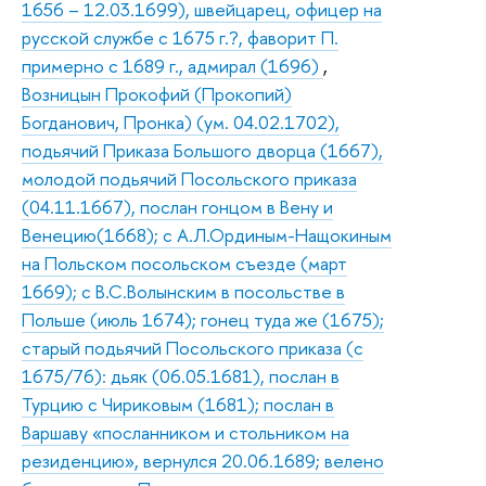
1656 – 12.03.1699), швейцарец, офицер на
русской службе с 1675 г.?, фаворит П.
примерно с 1689 г., адмирал (1696)
,
Возницын Прокофий (Прокопий)
Богданович, Пронка) (ум. 04.02.1702),
подьячий Приказа Большого дворца (1667),
молодой подьячий Посольского приказа
(04.11.1667), послан гонцом в Вену и
Венецию(1668); с А.Л.Ординым-Нащокиным
на Польском посольском съезде (март
1669); с В.С.Волынским в посольстве в
Польше (июль 1674); гонец туда же (1675);
старый подьячий Посольского приказа (с
1675/76): дьяк (06.05.1681), послан в
Турцию с Чириковым (1681); послан в
Варшаву «посланником и стольником на
резиденцию», вернулся 20.06.1689; велено