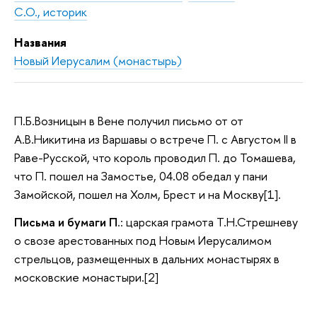
С.О., историк
Названия
Новый Иерусалим (монастырь)
П.Б.Возницын в Вене получил письмо от от
А.В.Никитина из Варшавы о встрече П. с Августом II в
Раве-Русской, что король проводил П. до Томашева,
что П. пошел на Замостье, 04.08 обедал у пани
Замойской, пошел на Холм, Брест и на Москву[1].
Письма и бумаги П
.: царская грамота Т.Н.Стрешневу
о свозе арестованных под Новым Иерусалимом
стрельцов, размещенных в дальних монастырях в
московские монастыри.[2]