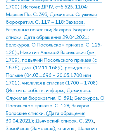
1700) (Источн: ДР IV, стб 523, 1104;
Маршал По. С. 393; Демидова. Служилая
бюрократия. С. 117 – 118; Захаров.
Разрядные повестки; Захаров. Боярские
списки. Дата обращения 29.04.2021;
Белокуров. О Посольском приказе. С. 125-
126).
,
Никитин Алексей Васильевич (ум.
1709), подьячий Посольского приказа (с
1676), дьяк (12.11.1689), резидент в
Польше (04.03.1696 – 20.05.1700 или
1701), числился в списках (1700 – 1708)
(Источн.: собств. информ.; Демидова.
Служилая бюрократия. С. 391; Белокуров. О
Посольском приказе. С. 128; Захаров.
Боярские списки. (Дата обращения
30.04.2021); Дьяческий список. С. 29).
,
Замойская (Замоская), княгиня
,
Шаляпин