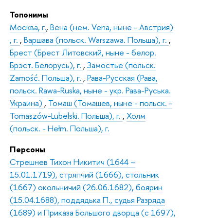
Топонимы
Москва, г.
,
Вена (нем. Vena, ныне - Австрия)
, г.
,
Варшава (польск. Warszawa. Польша), г.
,
Брест (Брест Литовский, ныне - белор.
Брэст. Белорусь), г.
,
Замостье (польск.
Zamość. Польша), г.
,
Рава-Русская (Рава,
польск. Rawa-Ruska, ныне - укр. Рава-Руська.
Украина)
,
Томаш (Томашев, ныне - польск. -
Tomaszów-Lubelski. Польша), г.
,
Холм
(польск. - Hełm. Польша), г.
Персоны
Стрешнев Тихон Никитич (1644 –
15.01.1719), стряпчий (1666), стольник
(1667) окольничий (26.06.1682), боярин
(15.04.1688), поддядька П., судья Разряда
(1689) и Приказа Большого дворца (с 1697),