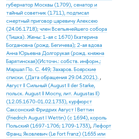
губернатор Москвы (1709), сенатор и
тайный советник (1711), подписал
смертный приговор царевичу Алексею
(24.06.1718); член Всепьянейшего собора
(Тишка). Жены: 1-ая с 1670) Екатерина
Богдановна (рожд. Бегичева); 2-ая вдова
Анна Юрьевна Долгорукая (рожд. княжна
Барятинская)(Источн.: собств. информ.;
Маршал По. С. 449; Захаров. Боярские
списки. (Дата обращения 29.04.2021).
,
Август II Сильный (August II der Starke,
польск. August II Mocny, лит. Augustas II)
(12.05.1670-01.02.1733), курфюрст
Саксонский Фридрих Август I Веттин
(Friedrich August I Wettin) (с 1694), король
Польский (1697-1706; 1709-1733)
,
Лефорт
Франц Яковлевич (Le Fort Franz) (1655 или