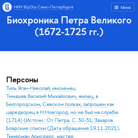
НИУ ВШЭ в Санкт-Петербурге
Меню
Биохроника Петра Великого
(1672-1725 гг.)
Персоны
Тиль Яган-Николай, иноземец
Тимашев Василий Михайлович, жилец, в
Белгородском, Севском полках, запрошен как
царедворец в Н.Новгород, но не был на службе
(1714) (Источн.: От Петра. С. 30-31; Захаров.
Боярские списки (Дата обращения 19.11.2021).
Тимерман Ариоделс, мастер