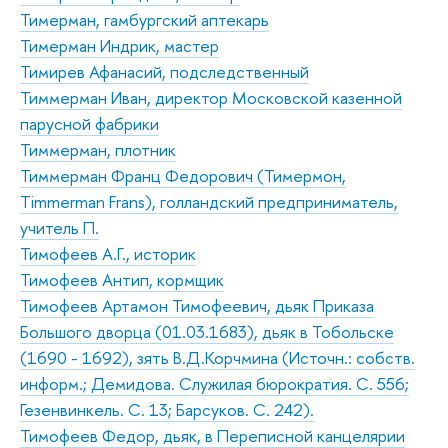
Тимерман, гамбургский аптекарь
Тимерман Индрик, мастер
Тимирев Афанасий, подследственный
Тиммерман Иван, директор Московской казенной
парусной фабрики
Тиммерман, плотник
Тиммерман Франц Федорович (Тимермон,
Timmerman Frans), голландский предприниматель,
учитель П.
Тимофеев А.Г., историк
Тимофеев Антип, кормщик
Тимофеев Артамон Тимофеевич, дьяк Приказа
Большого дворца (01.03.1683), дьяк в Тобольске
(1690 - 1692), зять В.Д.Корчмина (Источн.: собств.
информ.; Демидова. Служилая бюрократия. С. 556;
Гезенвинкель. С. 13; Барсуков. С. 242).
Тимофеев Федор, дьяк, в Переписной канцелярии