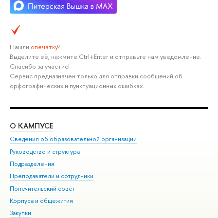
Нашли
опечатку
?
Выделите её, нажмите Ctrl+Enter и отправьте нам уведомление.
Спасибо за участие!
Сервис предназначен только для отправки сообщений об
орфографических и пунктуационных ошибках.
О КАМПУСЕ
ОБ
Сведения об образовательной организации
Мер
Руководство и структура
Мер
Подразделения
Дов
Преподаватели и сотрудники
Ол
Попечительский совет
При
Корпуса и общежития
При
Закупки
Ди