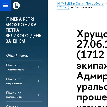
НИУ ВШЭ в Санкт-Петербурге
1725 гг.)
Биохроника
ITINERA PETRI:
БИОХРОНИКА
Хрущо
ПЕТРА
ВЕЛИКОГО ДЕНЬ
27.06.
ЗА ДНЕМ
(1712 
Общий поиск
экипа
Поиск по
топонимам
Адмир
Поиск по
уральс
персонам
проше
Поиск по
названиям
Список