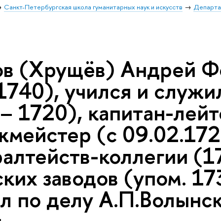
Санкт-Петербургская школа гуманитарных наук и искусств
Департа
в (Хрущёв) Андрей Ф
1740), учился и служи
– 1720), капитан-лейт
жмейстер (с 09.02.172
алтейств-коллегии (1
ких заводов (упом. 17
л по делу А.П.Волынск