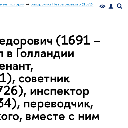
мент истории
Биохроника Петра Великого (1672-
едорович (1691 –
л в Голландии
енант,
1), советник
726), инспектор
34), переводчик,
ого, вместе с ним