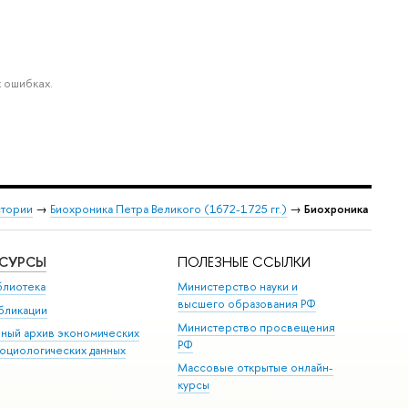
 ошибках.
стории
→
Биохроника Петра Великого (1672-1725 гг.)
→
Биохроника
ЕСУРСЫ
ПОЛЕЗНЫЕ ССЫЛКИ
блиотека
Министерство науки и
высшего образования РФ
бликации
Министерство просвещения
иный архив экономических
РФ
социологических данных
Массовые открытые онлайн-
курсы