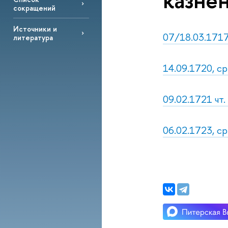
казнен
сокращений
Источники и
07/18.03.1717,
литература
14.09.1720, с
09.02.1721 чт.
06.02.1723, с