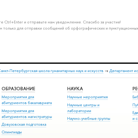
е Ctrl+Enter и отправьте нам уведомление. Спасибо за участие!
н только для отправки сообщений об орфографических и пунктуационных
анкт-Петербургская школа гуманитарных наук и искусств
→
Департамент и
ОБРАЗОВАНИЕ
НАУКА
Р
Мероприятия для
Научные мероприятия
Би
абитуриентов бакалавриата
Научные центры и
Пу
Мероприятия для
лаборатории
Ед
абитуриентов магистратуры
Научно-учебные группы
и 
Довузовская подготовка
Олимпиады