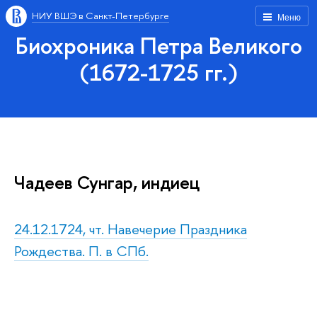
НИУ ВШЭ в Санкт-Петербурге
Меню
Биохроника Петра Великого
(1672-1725 гг.)
Чадеев Сунгар, индиец
24.12.1724, чт. Навечерие Праздника
Рождества. П. в СПб.