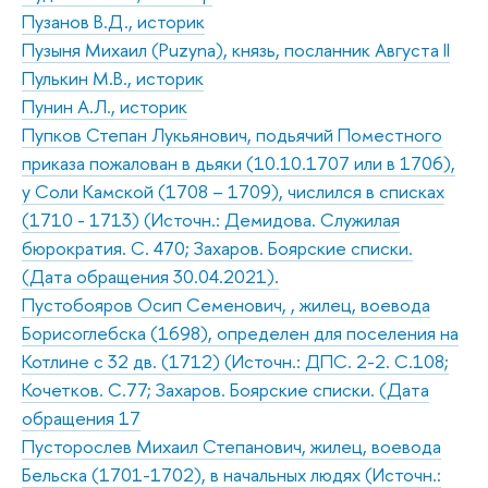
Пузанов В.Д., историк
Пузыня Михаил (Puzyna), князь, посланник Августа II
Пулькин М.В., историк
Пунин А.Л., историк
Пупков Степан Лукьянович, подьячий Поместного
приказа пожалован в дьяки (10.10.1707 или в 1706),
у Соли Камской (1708 – 1709), числился в списках
(1710 - 1713) (Источн.: Демидова. Служилая
бюрократия. С. 470; Захаров. Боярские списки.
(Дата обращения 30.04.2021).
Пустобояров Осип Семенович, , жилец, воевода
Борисоглебска (1698), определен для поселения на
Котлине с 32 дв. (1712) (Источн.: ДПС. 2-2. С.108;
Кочетков. С.77; Захаров. Боярские списки. (Дата
обращения 17
Пусторослев Михаил Степанович, жилец, воевода
Бельска (1701-1702), в начальных людях (Источн.: