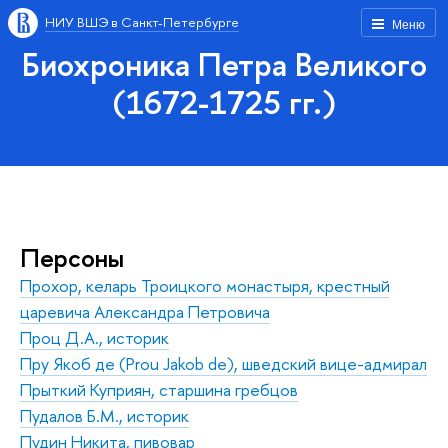
НИУ ВШЭ в Санкт-Петербурге
Меню
Биохроника Петра Великого
(1672-1725 гг.)
Персоны
Прохор, келарь Троицкого монастыря, крестный
царевича Александра Петровича
Проц Д.А., историк
Пру Якоб де (Prou Jakob de), шведский вице-адмирал
Прыткий Куприян, старшина гребцов
Пудалов Б.М., историк
Пудин Никита, пивовар