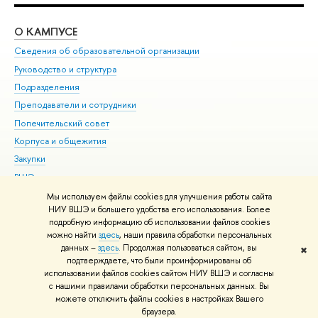
О КАМПУСЕ
ОБ
Сведения об образовательной организации
Мер
Руководство и структура
Мер
Подразделения
Дов
Преподаватели и сотрудники
Ол
Попечительский совет
При
Корпуса и общежития
При
Закупки
Ди
ВШЭ для студентов с ограниченными возможностями
До
здоровья и инвалидностью
Ас
Мы используем файлы cookies для улучшения работы сайта
Версия для слабовидящих
НИУ ВШЭ и большего удобства его использования. Более
Обр
подробную информацию об использовании файлов cookies
Единая платежная страница
можно найти
здесь
, наши правила обработки персональных
данных –
здесь
. Продолжая пользоваться сайтом, вы
✖
Редактору
подтверждаете, что были проинформированы об
© НИУ ВШЭ 1993–2026
Адреса и контакты
Условия использования
использовании файлов cookies сайтом НИУ ВШЭ и согласны
с нашими правилами обработки персональных данных. Вы
материалов
Политика конфиденциальности
Карта сайта
можете отключить файлы cookies в настройках Вашего
Шрифты HSE Sans и HSE Slab разработаны в
Школе дизайна НИУ ВШЭ
браузера.