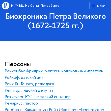
НИУ ВШЭ в Санкт-Петербурге
Меню
Биохроника Петра Великого
(1672-1725 гг.)
Персоны
Рейхенбах Фридрих, рижский колокольный игратель
Рейхоф, датский амт
Рейх Ян-Генрих, разведчик
Рек, курляндский депутат
Рекхаусен Ю.Г., шведский инженер
Ремариус, пастор
Рембрант Харменс ван Рейн (Rembrant Harmenszoon