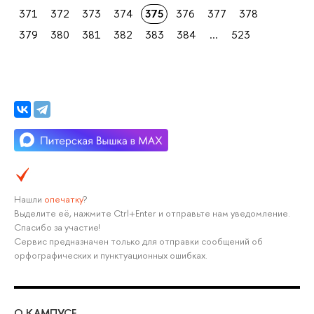
371
372
373
374
375
376
377
378
379
380
381
382
383
384
...
523
Нашли
опечатку
?
Выделите её, нажмите Ctrl+Enter и отправьте нам уведомление.
Спасибо за участие!
Сервис предназначен только для отправки сообщений об
орфографических и пунктуационных ошибках.
О КАМПУСЕ
ОБ