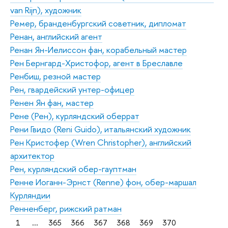
van Rijn), художник
Ремер, бранденбургский советник, дипломат
Ренан, английский агент
Ренан Ян-Иелиссон фан, корабельный мастер
Рен Бернгард-Христофор, агент в Бреславле
Ренбиш, резной мастер
Рен, гвардейский унтер-офицер
Ренен Ян фан, мастер
Рене (Рен), курляндский оберрат
Рени Гвидо (Reni Guido), итальянский художник
Рен Кристофер (Wren Christophеr), английский
архитектор
Рен, курляндский обер-гауптман
Ренне Иоганн-Эрнст (Renne) фон, обер-маршал
Курляндии
Ренненберг, рижский ратман
1
...
365
366
367
368
369
370