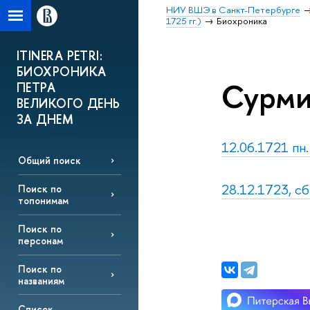
НИУ ВШЭ в Санкт-Петербурге
1725 гг.)
Биохроника
ITINERA PETRI:
БИОХРОНИКА
Сурми
ПЕТРА
ВЕЛИКОГО ДЕНЬ
ЗА ДНЕМ
12.06.1721 пн
Общий поиск
28.12.1723, сб
Поиск по
топонимам
Поиск по
персонам
Поиск по
названиям
Список