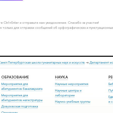
е Ctrl+Enter и отправьте нам уведомление. Спасибо за участие!
н только для отправки сообщений об орфографических и пунктуационных
анкт-Петербургская школа гуманитарных наук и искусств
→
Департамент и
ОБРАЗОВАНИЕ
НАУКА
Р
Мероприятия для
Научные мероприятия
Би
абитуриентов бакалавриата
Научные центры и
Пу
Мероприятия для
лаборатории
Ед
абитуриентов магистратуры
Научно-учебные группы
и 
Довузовская подготовка
Олимпиады