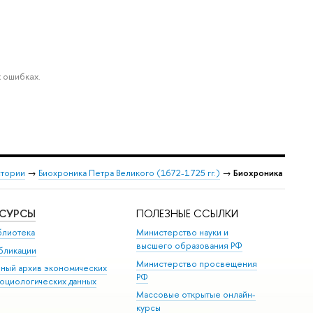
 ошибках.
стории
→
Биохроника Петра Великого (1672-1725 гг.)
→
Биохроника
ЕСУРСЫ
ПОЛЕЗНЫЕ ССЫЛКИ
блиотека
Министерство науки и
высшего образования РФ
бликации
Министерство просвещения
иный архив экономических
РФ
социологических данных
Массовые открытые онлайн-
курсы