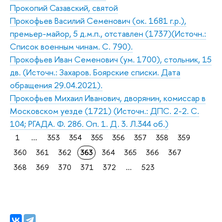
Прокопий Сазавский, святой
Прокофьев Василий Семенович (ок. 1681 г.р.),
премьер-майор, 5 д.м.п., отставлен (1737)(Источн.:
Список военным чинам. С. 790).
Прокофьев Иван Семенович (ум. 1700), стольник, 15
дв. (Источн.: Захаров. Боярские списки. Дата
обращения 29.04.2021).
Прокофьев Михаил Иванович, дворянин, комиссар в
Московском уезде (1721) (Источн.: ДПС. 2-2. С.
104; РГАДА. Ф. 286. Оп. 1. Д. 3. Л.344 об.)
1
...
353
354
355
356
357
358
359
360
361
362
363
364
365
366
367
368
369
370
371
372
...
523