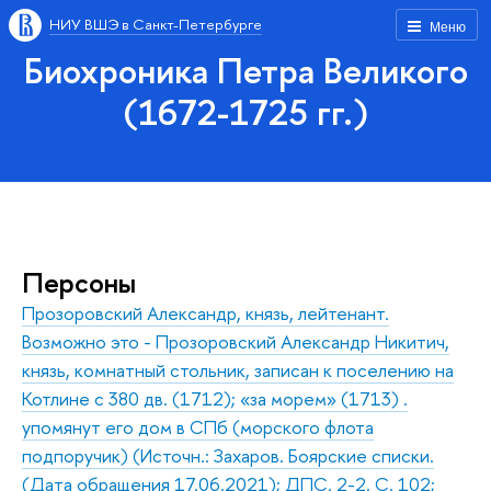
НИУ ВШЭ в Санкт-Петербурге
Меню
Биохроника Петра Великого
(1672-1725 гг.)
Персоны
Прозоровский Александр, князь, лейтенант.
Возможно это - Прозоровский Александр Никитич,
князь, комнатный стольник, записан к поселению на
Котлине с 380 дв. (1712); «за морем» (1713) .
упомянут его дом в СПб (морского флота
подпоручик) (Источн.: Захаров. Боярские списки.
(Дата обращения 17.06.2021); ДПС. 2-2. С. 102;