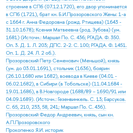
строение в СПб (07.12.1720), его двор упоминается
в СПб (1721), брат кн. Б.И.Прозоровского Жены: 1-а
с 1664 г. Анна Федоровна (рожд. Ртищева) (1643 -
31.10.1678); Ксения Матвеевна (род. Зубова) (ум.
1681) (Источн.: Маршал По. С. 436; РГАДА. Ф. 350.
Оп. 3. Д. 1. Л. 203; ДПС. 2-2. С. 100; РГАДА. Ф. 1451.
Оп. 1. Д. 24. Л. 2 об.).
Прозоровский Петр Семенович (Меньшой), князь
(ум. до 03.01.1691), стольник (1636), боярин
(26.10.1680 или 1682), воевода в Киеве (04.01 -
06.02.1682), в Сибири (в Тобольске) (11.04.1684 -
19.01.1686), в В.Новгороде (1688/89 – 1690/91 или
04.09.1689). (Источн.: Гезенвинкель. С. 13; Барсуков.
С. 65, 210, 233, 58, 241; Маршал По. С. 436).
Прозоровский Федор Андреевич, князь, сын кн.
А.П.Прозоровского
Прокопенко Я.И. историк