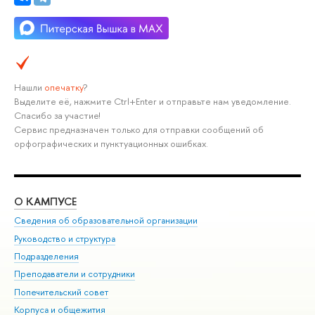
Нашли
опечатку
?
Выделите её, нажмите Ctrl+Enter и отправьте нам уведомление.
Спасибо за участие!
Сервис предназначен только для отправки сообщений об
орфографических и пунктуационных ошибках.
О КАМПУСЕ
ОБ
Сведения об образовательной организации
Мер
Руководство и структура
Мер
Подразделения
Дов
Преподаватели и сотрудники
Ол
Попечительский совет
При
Корпуса и общежития
При