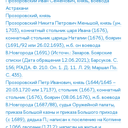
Прозоровский Иван Семенович, князь, воевода
Астрахани
Прозоровский, князь
Прозоровский Никита Петрович Меньшой, князь (ум.
1703), комнатный стольник царя Ивана (1676),
комнатный стольник царицы Наталии (1676), боярин
(1691/92 или 26.02.1693), м.б. он воевода
В.Новгорода (1691) (Источн.: Захаров. Боярские
списки (Дата обращения 12.06.2021); Барсуков. С.
156; РГАДА. Ф. 210. Оп. 1. Д. 11. Л. 29; Маршал По.
С. 435).
Прозоровский Петр Иванович, князь (1644/1645 –
20.03.1720 или 1713?), стольник (1667), комнатный
стольник (1676), боярин (08.06.1676), м.б. воевода
В.Новгорода (1687/88), судья Оружейной палаты,
приказа Большой казны и приказа Большого прихода
(с 1689), дядька П.; написан к поселению на Котлине
с 1066 дворами (1712); написан на житье и