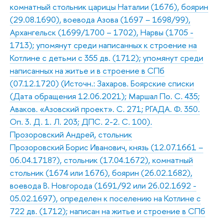
комнатный стольник царицы Наталии (1676), боярин
(29.08.1690), воевода Азова (1697 – 1698/99),
Архангельск (1699/1700 – 1702), Нарвы (1705 -
1713); упомянут среди написанных к строение на
Котлине с детьми с 355 дв. (1712); упомянут среди
написанных на житье и в строение в СПб
(07.12.1720) (Источн.: Захаров. Боярские списки
(Дата обращения 12.06.2021); Маршал По. С. 435;
Аваков. «Азовский проект». С. 271; РГАДА. Ф. 350.
Оп. 3. Д. 1. Л. 203; ДПС. 2-2. С. 100).
Прозоровский Андрей, стольник
Прозоровский Борис Иванович, князь (12.07.1661 –
06.04.1718?), стольник (17.04.1672), комнатный
стольник (1674 или 1676), боярин (26.02.1682),
воевода В. Новгорода (1691/92 или 26.02.1692 -
05.02.1697), определен к поселению на Котлине с
722 дв. (1712); написан на житье и строение в СПб