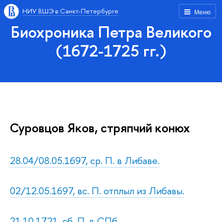
НИУ ВШЭ в Санкт-Петербурге
Меню
Биохроника Петра Великого
(1672-1725 гг.)
Суровцов Яков, стряпчий конюх
28.04/08.05.1697, ср. П. в Либаве.
02/12.05.1697, вс. П. отплыл из Либавы.
21.10.1721, сб. П. в СПб.