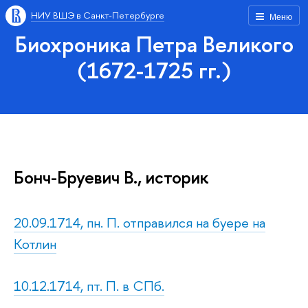
НИУ ВШЭ в Санкт-Петербурге
Меню
Биохроника Петра Великого
(1672-1725 гг.)
Бонч-Бруевич В., историк
20.09.1714, пн. П. отправился на буере на
Котлин
10.12.1714, пт. П. в СПб.