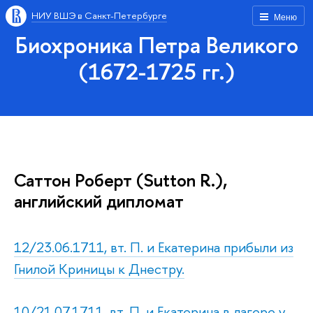
НИУ ВШЭ в Санкт-Петербурге
Меню
Биохроника Петра Великого
(1672-1725 гг.)
Саттон Роберт (Sutton R.),
английский дипломат
12/23.06.1711, вт. П. и Екатерина прибыли из
Гнилой Криницы к Днестру.
10/21.07.1711, вт. П. и Екатерина в лагере у