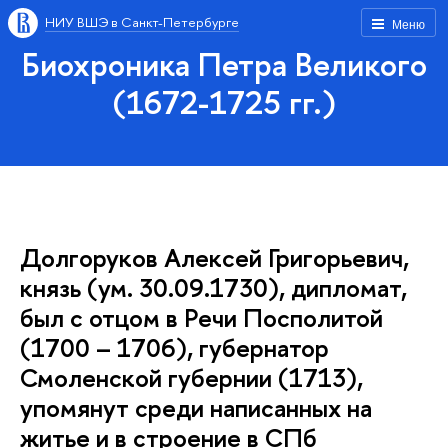
НИУ ВШЭ в Санкт-Петербурге
Меню
Биохроника Петра Великого
(1672-1725 гг.)
Долгоруков Алексей Григорьевич,
князь (ум. 30.09.1730), дипломат,
был с отцом в Речи Посполитой
(1700 – 1706), губернатор
Смоленской губернии (1713),
упомянут среди написанных на
житье и в строение в СПб