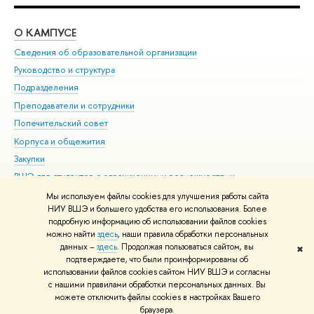
О КАМПУСЕ
ОБ
Сведения об образовательной организации
Мер
Руководство и структура
Мер
Подразделения
Дов
Преподаватели и сотрудники
Ол
Попечительский совет
При
Корпуса и общежития
При
Закупки
Ди
ВШЭ для студентов с ограниченными возможностями
До
здоровья и инвалидностью
Ас
Мы используем файлы cookies для улучшения работы сайта
Версия для слабовидящих
НИУ ВШЭ и большего удобства его использования. Более
Обр
подробную информацию об использовании файлов cookies
Единая платежная страница
можно найти
здесь
, наши правила обработки персональных
данных –
здесь
. Продолжая пользоваться сайтом, вы
✖
Редактору
подтверждаете, что были проинформированы об
© НИУ ВШЭ 1993–2026
Адреса и контакты
Условия использования
использовании файлов cookies сайтом НИУ ВШЭ и согласны
с нашими правилами обработки персональных данных. Вы
материалов
Политика конфиденциальности
Карта сайта
можете отключить файлы cookies в настройках Вашего
Шрифты HSE Sans и HSE Slab разработаны в
Школе дизайна НИУ ВШЭ
браузера.