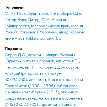
Топонимы
Санкт-Петербург; также: Питербурх. Санкт-
Петер-Бурх. Питер, СПб
,
Украина
(Малороссия, Малоросийский край, Малыя
Росия)
,
Рогервик (Рогорвейк, швед. Rågervik,
ныне – эст. Paldiski. Эстония), г.
Персоны
Серов Д.О., историк
,
Маврин Емельян
Юрьевич, капитан-поручик, адъютант П.
,
Петрухинцев Н.Н., историк
,
Долгоруков
Алексей Григорьевич, князь (ум.
30.09.1730), дипломат, был с отцом в Речи
Посполитой (1700 – 1706), губернатор
Смоленской губернии (1713), упомянут
среди написанных на житье и в строение в
СПб (07.12.1720) ; президент Главного