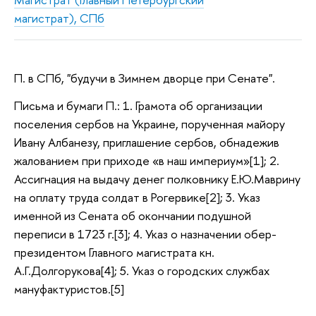
магистрат), СПб
П. в СПб, "будучи в Зимнем дворце при Сенате".
Письма и бумаги П.: 1. Грамота об организации
поселения сербов на Украине, порученная майору
Ивану Албанезу, приглашение сербов, обнадежив
жалованием при приходе «в наш империум»[1]; 2.
Ассигнация на выдачу денег полковнику Е.Ю.Маврину
на оплату труда солдат в Рогервике[2]; 3. Указ
именной из Сената об окончании подушной
переписи в 1723 г.[3]; 4. Указ о назначении обер-
президентом Главного магистрата кн.
А.Г.Долгорукова[4]; 5. Указ о городских службах
мануфактуристов.[5]