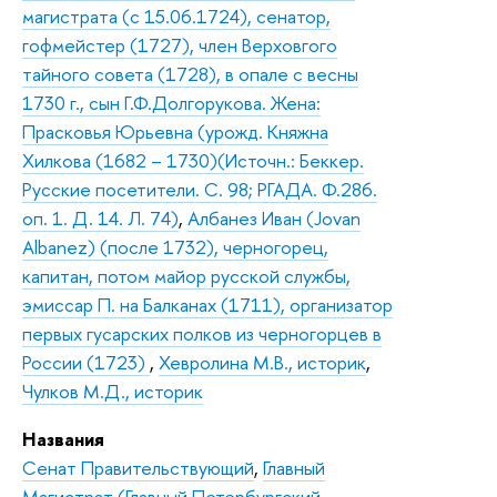
магистрата (с 15.06.1724), сенатор,
гофмейстер (1727), член Верховгого
тайного совета (1728), в опале с весны
1730 г., сын Г.Ф.Долгорукова. Жена:
Прасковья Юрьевна (урожд. Княжна
Хилкова (1682 – 1730)(Источн.: Беккер.
Русские посетители. С. 98; РГАДА. Ф.286.
оп. 1. Д. 14. Л. 74)
,
Албанез Иван (Jovan
Albanez) (после 1732), черногорец,
капитан, потом майор русской службы,
эмиссар П. на Балканах (1711), организатор
первых гусарских полков из черногорцев в
России (1723)
,
Хевролина М.В., историк
,
Чулков М.Д., историк
Названия
Сенат Правительствующий
,
Главный
Магистрат (Главный Петербургский