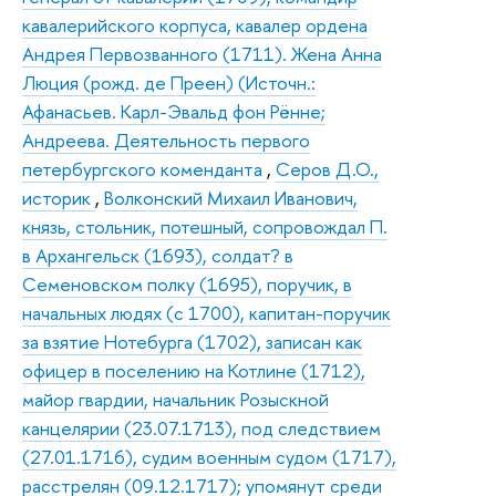
кавалерийского корпуса, кавалер ордена
Андрея Первозванного (1711). Жена Анна
Люция (рожд. де Преен) (Источн.:
Афанасьев. Карл-Эвальд фон Рённе;
Андреева. Деятельность первого
петербургского коменданта
,
Серов Д.О.,
историк
,
Волконский Михаил Иванович,
князь, стольник, потешный, сопровождал П.
в Архангельск (1693), солдат? в
Семеновском полку (1695), поручик, в
начальных людях (с 1700), капитан-поручик
за взятие Нотебурга (1702), записан как
офицер в поселению на Котлине (1712),
майор гвардии, начальник Розыскной
канцелярии (23.07.1713), под следствием
(27.01.1716), судим военным судом (1717),
расстрелян (09.12.1717); упомянут среди