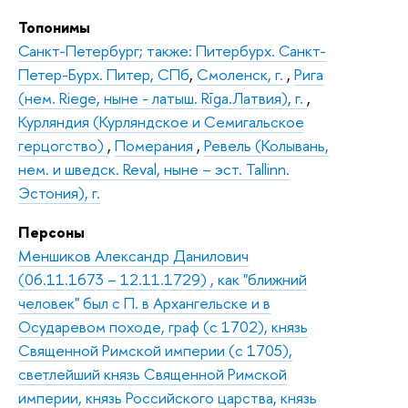
Топонимы
Санкт-Петербург; также: Питербурх. Санкт-
Петер-Бурх. Питер, СПб
,
Смоленск, г.
,
Рига
(нем. Riege, ныне - латыш. Rīga.Латвия), г.
,
Курляндия (Курляндское и Семигальское
герцогство)
,
Померания
,
Ревель (Колывань,
нем. и шведск. Reval, ныне – эст. Tallinn.
Эстония), г.
Персоны
Меншиков Александр Данилович
(06.11.1673 – 12.11.1729) , как "ближний
человек" был с П. в Архангельске и в
Осударевом походе, граф (с 1702), князь
Священной Римской империи (с 1705),
светлейший князь Священной Римской
империи, князь Российского царства, князь