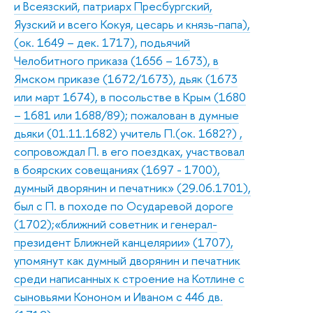
и Всеязский, патриарх Пресбургский,
Яузский и всего Кокуя, цесарь и князь-папа),
(ок. 1649 – дек. 1717), подьячий
Челобитного приказа (1656 – 1673), в
Ямском приказе (1672/1673), дьяк (1673
или март 1674), в посольстве в Крым (1680
– 1681 или 1688/89); пожалован в думные
дьяки (01.11.1682) учитель П.(ок. 1682?) ,
сопровождал П. в его поездках, участвовал
в боярских совещаниях (1697 - 1700),
думный дворянин и печатник» (29.06.1701),
был с П. в походе по Осударевой дороге
(1702);«ближний советник и генерал-
президент Ближней канцелярии» (1707),
упомянут как думный дворянин и печатник
среди написанных к строение на Котлине с
сыновьями Кононом и Иваном с 446 дв.