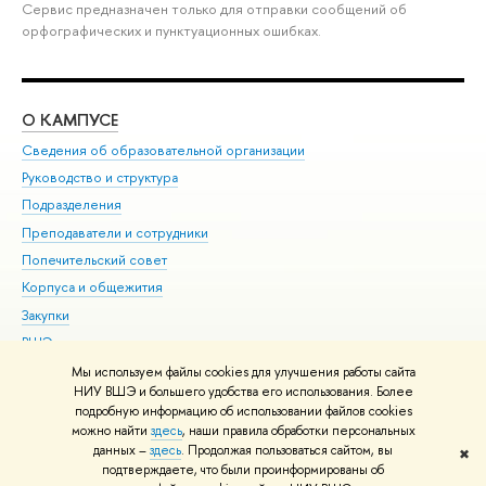
Сервис предназначен только для отправки сообщений об
орфографических и пунктуационных ошибках.
О КАМПУСЕ
ОБ
Сведения об образовательной организации
Мер
Руководство и структура
Мер
Подразделения
Дов
Преподаватели и сотрудники
Ол
Попечительский совет
При
Корпуса и общежития
При
Закупки
Ди
ВШЭ для студентов с ограниченными возможностями
До
здоровья и инвалидностью
Ас
Мы используем файлы cookies для улучшения работы сайта
Версия для слабовидящих
НИУ ВШЭ и большего удобства его использования. Более
Обр
подробную информацию об использовании файлов cookies
Единая платежная страница
можно найти
здесь
, наши правила обработки персональных
данных –
здесь
. Продолжая пользоваться сайтом, вы
✖
Редактору
подтверждаете, что были проинформированы об