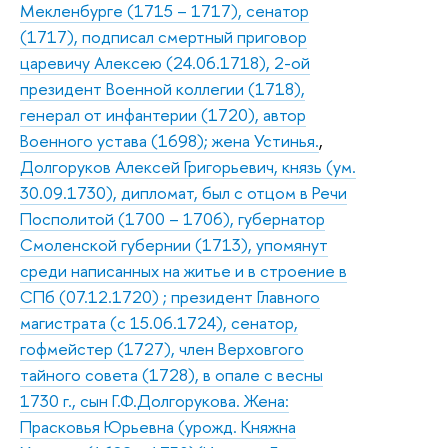
Мекленбурге (1715 – 1717), сенатор
(1717), подписал смертный приговор
царевичу Алексею (24.06.1718), 2-ой
президент Военной коллегии (1718),
генерал от инфантерии (1720), автор
Военного устава (1698); жена Устинья.
,
Долгоруков Алексей Григорьевич, князь (ум.
30.09.1730), дипломат, был с отцом в Речи
Посполитой (1700 – 1706), губернатор
Смоленской губернии (1713), упомянут
среди написанных на житье и в строение в
СПб (07.12.1720) ; президент Главного
магистрата (с 15.06.1724), сенатор,
гофмейстер (1727), член Верховгого
тайного совета (1728), в опале с весны
1730 г., сын Г.Ф.Долгорукова. Жена:
Прасковья Юрьевна (урожд. Княжна