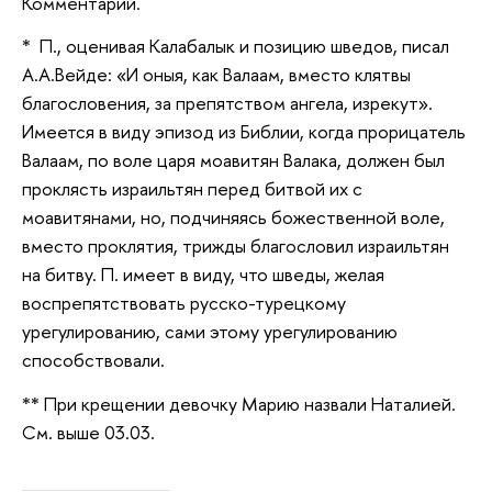
Комментарий.
* П., оценивая Калабалык и позицию шведов, писал
А.А.Вейде: «И оныя, как Валаам, вместо клятвы
благословения, за препятством ангела, изрекут».
Имеется в виду эпизод из Библии, когда прорицатель
Валаам, по воле царя моавитян Валака, должен был
проклясть израильтян перед битвой их с
моавитянами, но, подчиняясь божественной воле,
вместо проклятия, трижды благословил израильтян
на битву. П. имеет в виду, что шведы, желая
воспрепятствовать русско-турецкому
урегулированию, сами этому урегулированию
способствовали.
** При крещении девочку Марию назвали Наталией.
См. выше 03.03.