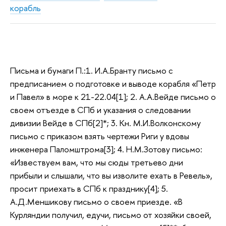
корабль
Письма и бумаги П.:1. И.А.Бранту письмо с
предписанием о подготовке и выводе корабля «Петр
и Павел» в море к 21-22.04[1]; 2. А.А.Вейде письмо о
своем отъезде в СПб и указания о следовании
дивизии Вейде в СПб[2]*; 3. Кн. М.И.Волконскому
письмо с приказом взять чертежи Риги у вдовы
инженера Паломштрома[3]; 4. Н.М.Зотову письмо:
«Извествуем вам, что мы сюды третьево дни
прибыли и слышали, что вы изволите ехать в Ревель»,
просит приехать в СПб к празднику[4]; 5.
А.Д.Меншикову письмо о своем приезде. «В
Курляндии получил, едучи, письмо от хозяйки своей,