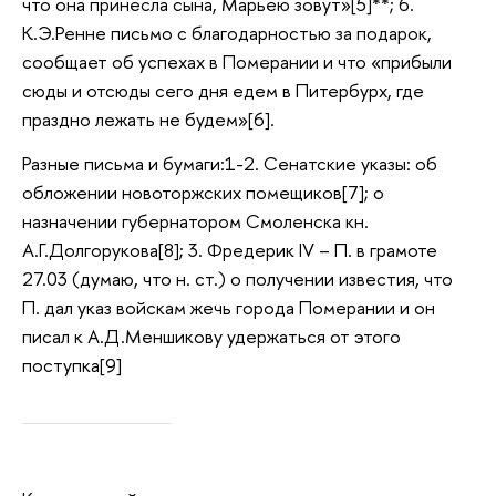
что она принесла сына, Марьею зовут»[5]**; 6.
К.Э.Ренне письмо с благодарностью за подарок,
сообщает об успехах в Померании и что «прибыли
сюды и отсюды сего дня едем в Питербурх, где
праздно лежать не будем»[6].
Разные письма и бумаги:1-2. Сенатские указы: об
обложении новоторжских помещиков[7]; о
назначении губернатором Смоленска кн.
А.Г.Долгорукова[8]; 3. Фредерик IV – П. в грамоте
27.03 (думаю, что н. ст.) о получении известия, что
П. дал указ войскам жечь города Померании и он
писал к А.Д.Меншикову удержаться от этого
поступка[9]