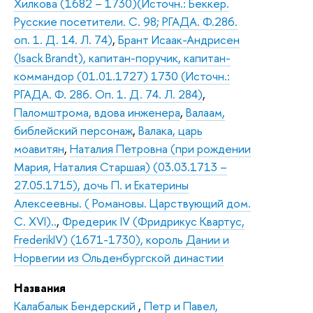
Хилкова (1682 – 1730)(Источн.: Беккер.
Русские посетители. С. 98; РГАДА. Ф.286.
оп. 1. Д. 14. Л. 74)
,
Брант Исаак-Андрисен
(Isack Brandt), капитан-поручик, капитан-
коммандор (01.01.1727) 1730 (Источн.:
РГАДА. Ф. 286. Оп. 1. Д. 74. Л. 284)
,
Паломштрома, вдова инженера
,
Валаам,
библейский персонаж
,
Валака, царь
моавитян
,
Наталия Петровна (при рождении
Мария, Наталия Старшая) (03.03.1713 –
27.05.1715), дочь П. и Екатерины
Алексеевны. ( Романовы. Царствующий дом.
С. XVI)..
,
Фредерик IV (Фридрикус Квартус,
FrederikIV) (1671-1730), король Дании и
Норвегии из Ольденбургской династии
Названия
Калабалык Бендерский
,
Петр и Павел,