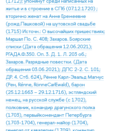
(1712); упомянут среди написанных на
житье и в строение в СПб (07.12.1720) ;
вторично женат на Анне Еремеевне
(рожд.Пашковой) на шутовской свадьбе
(1715) Источн.: О высочайших пришествиях;
Маршал По. С. 408; Захаров. Боярские
списки (Дата обращения 12.06.2021);
РГАДА.Ф.350. Оп. 3. Д. 1. Л. 203 об.;
Захаров. Разрядные повестки. (Дата
обращения 03.06.2021); ДПС 2-2. С. 101;
ДР. 4. Стб. 624)
,
Рённе Карл-Эвальд Магнус
(Рен, Rénne, RönneCarlEwald), барон
(25.12.1663 – 29.12.1716), эстляндский
немец, на русской службе (с 1702),
полковник, командир драгунского полка
(1703), первыйкомендант Петербурга
(1703-1704), генерал-майор (1704),
генерал от кавалерии (1709), командир