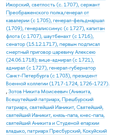
Ижорский, светлость (с. 1707), сержант
Преображенского полка,генерал от
кавалерии (с 1705), генерал-фельдмаршал
(1709), генералиссимус (с 1727), капитан
флота (с 1707), шаутбенахт (с 1716),
сенатор (15.12.1717), первым подписал
смертный приговор царевичу Алексею
(24.06.1718); вице-адмирал (с 1721),
адмирал (с 1727), генерал-губернатор
Санкт-Петербурга (с 1703), президент
Военной коллегии (1717-1724, 1726-1727).
,
Зотов Никита Моисеевич (Аникита,
Всешутейший патриарх, Прешбурский
патриарх, святейший Ианикит, Святейший,
святейший Ианикит, князь-папа, кнес-папа,
святейший Аникита и Студеной епархии
владыко, патриарх Пресбурский, Кокуйский