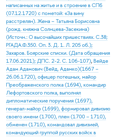
написанных на житье и в строение в СПб
(07.12.1720) с пометой: «За вину
расстрелян). Жена – Татьяна Борисовна
(рожд. княжна Солнцева-Засекина)
(Источн.: О высочайших пришествиях. С.38;
РГАДА.Ф.350. Оп. 3. Д. 1. Л. 205 об.);
Захаров. Боярские списки. (Дата обращения
17.06.2021); ДПС. 2-2. С. 106-107)
,
Вейде
Адам Адамович (Вейд, Адамко)(1667 –
26.06.1720), офицер потешных, майор
Преображенского полка (1694), командир
Лефортовского полка, выполнял
дипломатические поручения (1697),
генерал-майор (1699), формировал дивизию
своего имени (1700), плен (1700 – 1710),
обменен (1710), командовал дивизией,
командующий группой русских войск в