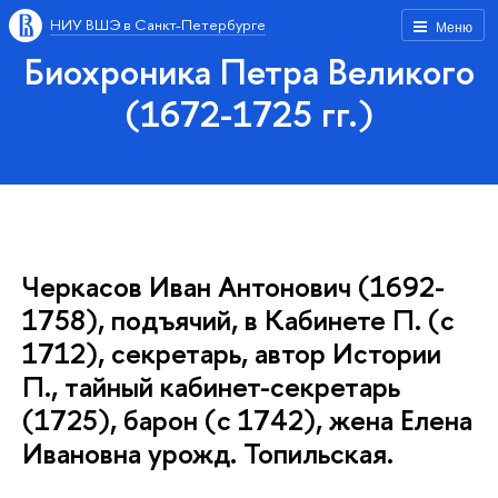
НИУ ВШЭ в Санкт-Петербурге
Меню
Биохроника Петра Великого
(1672-1725 гг.)
Черкасов Иван Антонович (1692-
1758), подъячий, в Кабинете П. (с
1712), секретарь, автор Истории
П., тайный кабинет-секретарь
(1725), барон (с 1742), жена Елена
Ивановна урожд. Топильская.