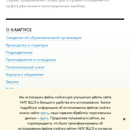
орфографических и пунктуационных ошибках.
О КАМПУСЕ
ОБ
Сведения об образовательной организации
Мер
Руководство и структура
Мер
Подразделения
Дов
Преподаватели и сотрудники
Ол
Попечительский совет
При
Корпуса и общежития
При
Закупки
Ди
ВШЭ для студентов с ограниченными возможностями
До
здоровья и инвалидностью
Ас
Мы используем файлы cookies для улучшения работы сайта
Версия для слабовидящих
НИУ ВШЭ и большего удобства его использования. Более
Обр
подробную информацию об использовании файлов cookies
Единая платежная страница
можно найти
здесь
, наши правила обработки персональных
данных –
здесь
. Продолжая пользоваться сайтом, вы
✖
Редактору
подтверждаете, что были проинформированы об
© НИУ ВШЭ 1993–2026
Адреса и контакты
Условия использования
использовании файлов cookies сайтом НИУ ВШЭ и согласны