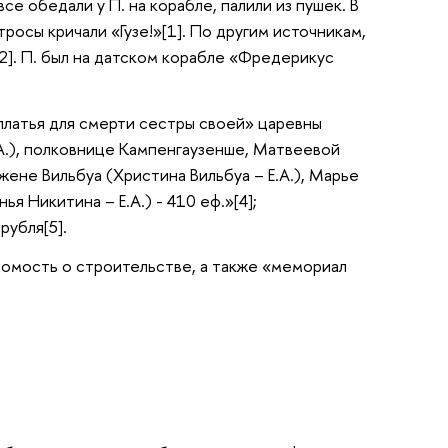
се обедали у П. на корабле, палили из пушек. В
тросы кричали «Гузе!»[1]. По другим источникам,
2]. П. был на датском корабле «Фредерикус
 платья для смерти сестры своей» царевны
.А.), полковнице Кампенгаузенше, Матвеевой
жене Вильбуа (Христина Вильбуа – Е.А.), Марье
я Никитина – Е.А.) - 410 еф.»[4];
рубля[5].
домость о строительстве, а также «мемориал