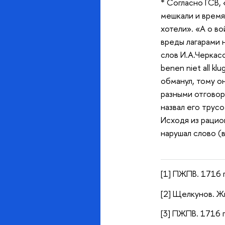
* Согласно ГСВ,
мешкали и время
хотели». «А о во
вреды лагарами 
слов И.А.Черкас
benen niet all k
обманул, тому о
разными отговор
назвал его трус
Исходя из рацион
нарушал слово (
[1] ПЖПВ. 1716 г.
[2] Щелкунов. Ж
[3] ПЖПВ. 1716 г.