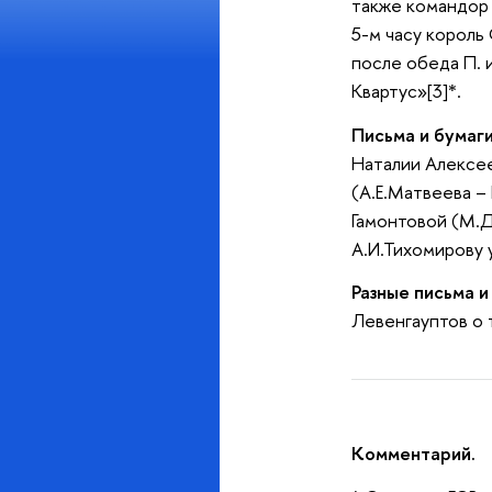
также командор г
5-м часу король 
после обеда П. 
Квартус»[3]*.
Письма и бумаги
Наталии Алексее
(А.Е.Матвеева – 
Гамонтовой (М.Д.
А.И.Тихомирову 
Разные письма и
Левенгауптов о 
Комментарий.