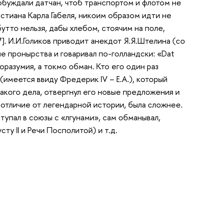
обуждали датчан, чтоб транспортом и флотом не
стиана Карла Габеля, никоим образом идти не
бутто нельзя, дабы хлебом, стоячим на поле,
]. И.И.Голиков приводит анекдот Я.Я.Штелина (со
е пронырства и говаривал по-голландски: «Dat
агоразумия, а токмо обман. Кто его один раз
(имеется ввиду Фредерик IV – Е.А.), который
акого дела, отвергнул его новые предложения и
в отличие от легендарной истории, была сложнее.
тупал в союзы с «лгунами», сам обманывал,
у II и Речи Посполитой) и т.д.