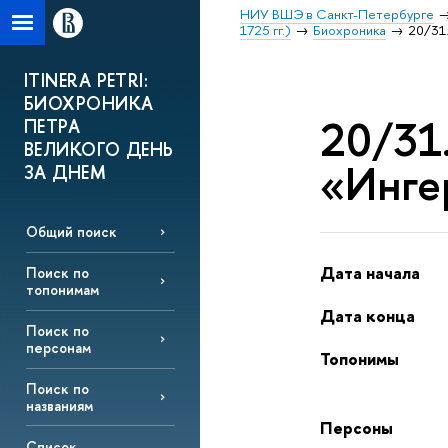
НИУ ВШЭ в Санкт-Петербурге
1725 гг.)
Биохроника
20/31.
ITINERA PETRI:
БИОХРОНИКА
20/31.
ПЕТРА
ВЕЛИКОГО ДЕНЬ
«Инге
ЗА ДНЕМ
Общий поиск
Дата начала
Поиск по
топонимам
Дата конца
Поиск по
персонам
Топонимы
Поиск по
названиям
Персоны
Список