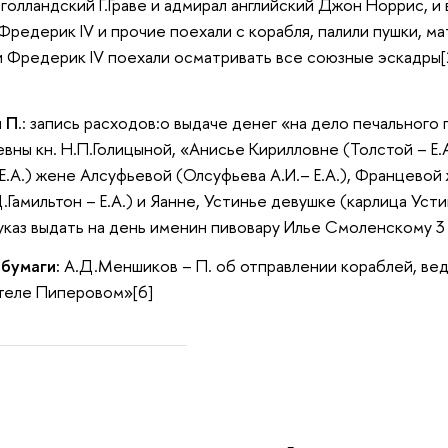
олландский Г.Граве и адмирал английский Джон Норрис, и в
Фредерик IV и прочие поехали с корабля, палили пушки, ма
и Фредерик IV поехали осматривать все союзные эскадры[
 П.
: запись расходов:о выдаче денег «на дело печального
вны кн. Н.П.Голицыной, «Анисье Кирилловне (Толстой – Е
Е.А.) жене Алсуфьевой (Олсуфьева А.И.– Е.А.), Францевой 
Гамильтон – Е.А.) и Яанне, Устинье девушке (карлица Устинь
указ выдать на день именин пивовару Илье Смоленскому 3 
 бумаги:
А.Д.Меншиков – П. об отправлении кораблей, ве
теле Пиперовом»[6]