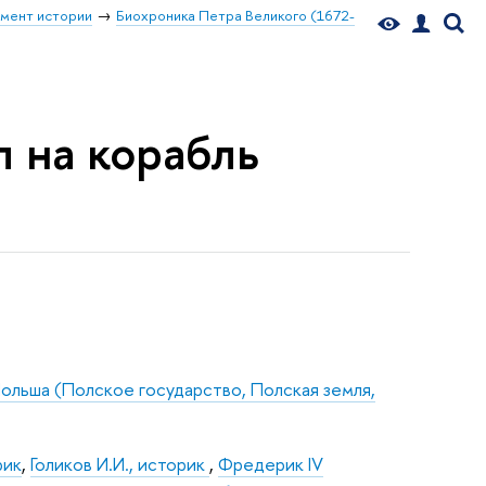
мент истории
Биохроника Петра Великого (1672-
л на корабль
ольша (Полское государство, Полская земля,
рик
,
Голиков И.И., историк
,
Фредерик IV