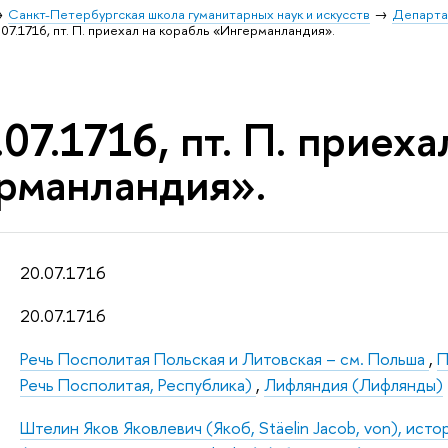
Санкт-Петербургская школа гуманитарных наук и искусств
Департа
07.1716, пт. П. приехал на корабль «Ингерманландия».
07.1716, пт. П. приеха
рманландия».
20.07.1716
20.07.1716
Речь Посполитая Польская и Литовская – см. Польша
,
П
Речь Посполитая, Республика)
,
Лифляндия (Лифлянды)
Штелин Яков Яковлевич (Якоб, Stäelin Jacob, von), исто