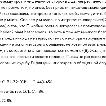
 «между протчими делами от стороны Е.ц.в. непрестанно п
 не пропустили, но оные, без прибытия вице-адмирала Кри
йсках сказывали, что прежде того, как хлебы сымут, итить 
не учинить. Сие все учинилось по интригам гановерским»[7
ова) о том, что П. «обыкновенно негодовал на политически
lugheden? Maat betrigeryen», то есть в том нет никакого бл
н впредь никогда не верил, почему с некоторым государем 
ками не исполнил своего обещания, не хотел он иметь ник
ом, на которого ни в чем положиться неможно»[8]. Жизнь, 
ального, прагматического подхода, П. сам не раз снова вс
вспомним судьбу Лифляндии, многократно обещенной Август
 С. 31-32; ГСВ. 1. С. 449-450.
итье-бытье. 161. С. 489.
 С. 85.