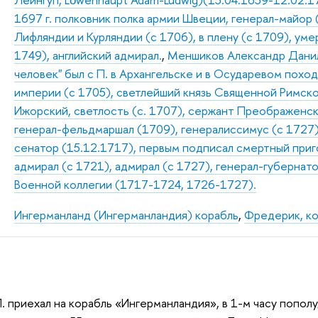
1697 г. полковник полка армии Швеции, генерал-майор 
Лифляндии и Курляндии (с 1706), в плену (с 1709), умер
1749), английский адмирал.
,
Меншиков Александр Данило
человек" был с П. в Архангельске и в Осударевом похо
империи (с 1705), светлейший князь Священной Римской
Ижорский, светлость (с. 1707), сержант Преображенско
генерал-фельдмаршал (1709), генералиссимус (с 1727),
сенатор (15.12.1717), первым подписал смертный приг
адмирал (с 1721), адмирал (с 1727), генерал-губернат
Военной коллегии (1717-1724, 1726-1727).
Ингерманланд (Ингерманландия) корабль
,
Фредерик, к
 П. приехал на корабль «Ингерманландия», в 1-м часу попо