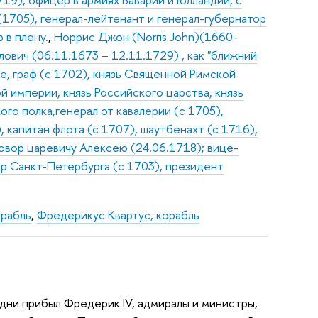
(1705), генерал-лейтенант и генерал-губернатор
 в плену.
,
Норрис Джон (Norris John)(1660-
вич (06.11.1673 – 12.11.1729) , как "ближний
де, граф (с 1702), князь Священной Римской
 империи, князь Российского царства, князь
го полка,генерал от кавалерии (с 1705),
 капитан флота (с 1707), шаутбенахт (с 1716),
овор царевичу Алексею (24.06.1718); вице-
ор Санкт-Петербурга (с 1703), президент
орабль
,
Фредерикус Квартус, корабль
лудни прибыл Фредерик IV, адмиралы и министры,