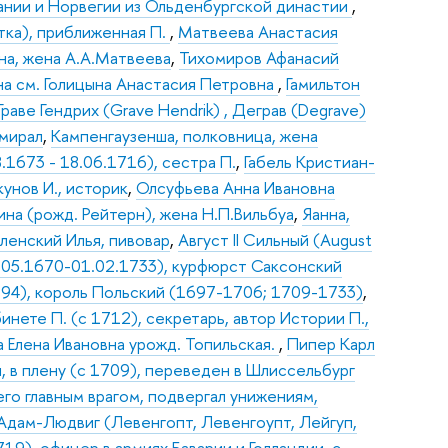
Дании и Норвегии из Ольденбургской династии
,
тка), приближенная П.
,
Матвеева Анастасия
на, жена А.А.Матвеева
,
Тихомиров Афанасий
на см. Голицына Анастасия Петровна
,
Гамильтон
Граве Гендрих (Grave Hendrik) , Деграв (Degrave)
дмирал
,
Кампенгаузенша, полковница, жена
.1673 - 18.06.1716), сестра П.
,
Габель Кристиан-
унов И., историк
,
Олсуфьева Анна Ивановна
ина (рожд. Рейтерн), жена Н.П.Вильбуа
,
Яанна,
ленский Илья, пивовар
,
Август II Сильный (August
) (12.05.1670-01.02.1733), курфюрст Саксонский
 1694), король Польский (1697-1706; 1709-1733)
,
нете П. (с 1712), секретарь, автор Истории П.,
а Елена Ивановна урожд. Топильская.
,
Пипер Карл
ал, в плену (с 1709), переведен в Шлиссельбург
 его главным врагом, подвергал унижениям,
Адам-Людвиг (Левенгопт, Левенгоупт, Лейгуп,
19), офицер в армиях Баварии и Голландии, с