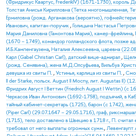
(Фридрикус Квартус, FrederikIV) (1671-1730), король 
Толстая Анисья Кирилловна (Тетка многомышленная, Те
Ермиловна (рожд. Аргамакова (вероятно), гофмейстери
Иванович, капитан-поручик
,
Голицына Настасья Петров
Мария Даниловна (Гамонтова Мария), камер-фрейлина
,
(1670 – 1749), командор голландского флота, позже а
И.Б.Кампенгаузена
,
Наталия Алексеевна, царевна (22.08
Карл (Gabel Christian Carl), датский вице-адмирал
,
Щелк
(рожд. Сенявина), жена М.Д.Олсуфьева
,
Вильбуа Христ
девушка из свиты П.
,
Устинья, карлица из свиты П.
,
Смо
II der Starke, польск. August II Mocny, лит. Augustas II
Фридрих Август I Веттин (Friedrich August I Wettin) (с
Черкасов Иван Антонович (1692-1758), подъячий, в Каби
тайный кабинет-секретарь (1725), барон (с 1742), жен
(Piper Carl) (29.07.1647 – 29.05.1716), граф, риксмарш
(1715), тело доставлено в Швецию в 1718 г., П. считал
требовал от него выплаты огромных сумм.
,
Левенгаупт 
Лейнгуп, Lӧwenhaupt Adam-Ludwig)(15.04.1659-12.02.17