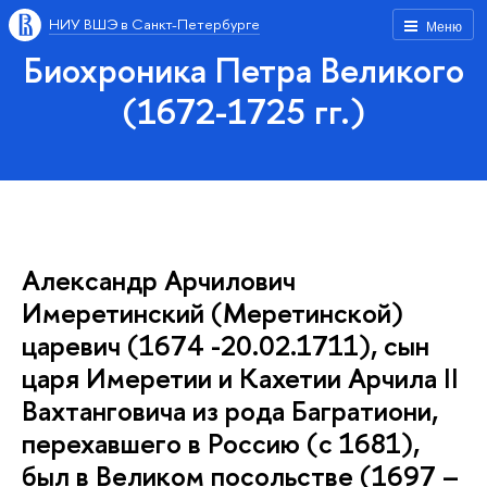
НИУ ВШЭ в Санкт-Петербурге
Меню
Биохроника Петра Великого
(1672-1725 гг.)
Александр Арчилович
Имеретинский (Меретинской)
царевич (1674 -20.02.1711), сын
царя Имеретии и Кахетии Арчила II
Вахтанговича из рода Багратиони,
перехавшего в Россию (с 1681),
был в Великом посольстве (1697 –