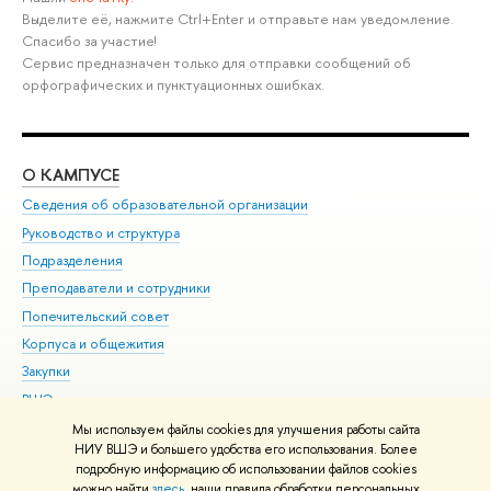
Выделите её, нажмите Ctrl+Enter и отправьте нам уведомление.
Спасибо за участие!
Сервис предназначен только для отправки сообщений об
орфографических и пунктуационных ошибках.
О КАМПУСЕ
ОБ
Сведения об образовательной организации
Мер
Руководство и структура
Мер
Подразделения
Дов
Преподаватели и сотрудники
Ол
Попечительский совет
При
Корпуса и общежития
При
Закупки
Ди
ВШЭ для студентов с ограниченными возможностями
До
здоровья и инвалидностью
Ас
Мы используем файлы cookies для улучшения работы сайта
Версия для слабовидящих
НИУ ВШЭ и большего удобства его использования. Более
Обр
подробную информацию об использовании файлов cookies
Единая платежная страница
можно найти
здесь
, наши правила обработки персональных