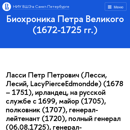
НИУ ВШЭ в Санкт-Петербурге
Меню
Биохроника Петра Великого
(1672-1725 гг.)
Ласси Петр Петрович (Лесси,
Лесий, LacyPierceEdmondde) (1678
– 1751), ирландец, на русской
службе с 1699, майор (1705),
полковник (1707), генерал-
лейтенант (1720), полный генерал
(06.08.1725), генерал-