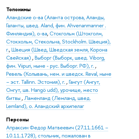
Топонимы
Аландские о-ва (Аланта острова, Аланды,
Галанты, швед. Aland, фин. Ahvenanmanner .
Финляндия), о-ва
,
Стокгольм (Штокголм,
Стокхольм, Стекольна, Stockholm. Швеция),
г.
,
Швеция (Швед, Шведская земля, Корона
Свейская)
,
Выборг (Выборк, швед. Viborg,
фин. Viipuri, ныне - рус. Выборг. РФ), г.
,
Ревель (Колывань, нем. и шведск. Reval, ныне
– эст. Tallinn. Эстония), г.
,
Гангут (Ангут,
Онгут, шв. Hangö udd), урочище, место
битвы
,
Ламенланд (Лемланд, швед.
Lemland), о. Аландский архипелаг
Персоны
Апраксин Федор Матвеевич (27.11.1661 –
10.11.1728), стольник, пожалован в