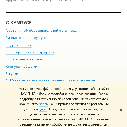
О КАМПУСЕ
ОБ
Сведения об образовательной организации
Мер
Руководство и структура
Мер
Подразделения
Дов
Преподаватели и сотрудники
Ол
Попечительский совет
При
Корпуса и общежития
При
Закупки
Ди
ВШЭ для студентов с ограниченными возможностями
До
здоровья и инвалидностью
Ас
Мы используем файлы cookies для улучшения работы сайта
Версия для слабовидящих
НИУ ВШЭ и большего удобства его использования. Более
Обр
подробную информацию об использовании файлов cookies
Единая платежная страница
можно найти
здесь
, наши правила обработки персональных
данных –
здесь
. Продолжая пользоваться сайтом, вы
✖
Редактору
подтверждаете, что были проинформированы об
© НИУ ВШЭ 1993–2026
Адреса и контакты
Условия использования
использовании файлов cookies сайтом НИУ ВШЭ и согласны
с нашими правилами обработки персональных данных. Вы
материалов
Политика конфиденциальности
Карта сайта