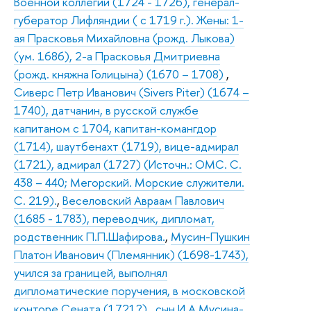
Военной коллегии (1724 - 1726), генерал-
губератор Лифляндии ( с 1719 г.). Жены: 1-
ая Прасковья Михайловна (рожд. Лыкова)
(ум. 1686), 2-а Прасковья Дмитриевна
(рожд. княжна Голицына) (1670 – 1708)
,
Сиверс Петр Иванович (Sivers Piter) (1674 –
1740), датчанин, в русской службе
капитаном с 1704, капитан-комангдор
(1714), шаутбенахт (1719), вице-адмирал
(1721), адмирал (1727) (Источн.: ОМС. С.
438 – 440; Мегорский. Морские служители.
С. 219).
,
Веселовский Авраам Павлович
(1685 - 1783), переводчик, дипломат,
родственник П.П.Шафирова.
,
Мусин-Пушкин
Платон Иванович (Племянник) (1698-1743),
учился за границей, выполнял
дипломатические поручения, в московской
конторе Сената (1721?) , сын И.А.Мусина-