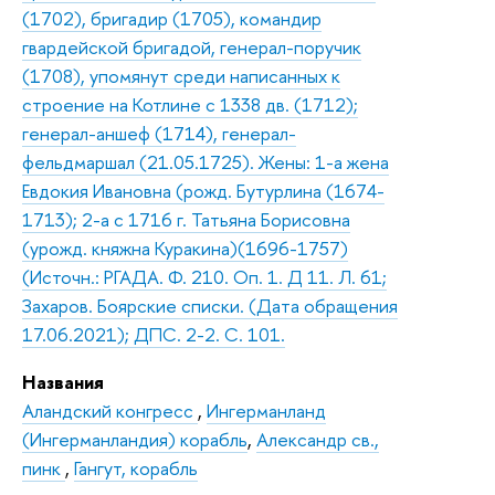
(1702), бригадир (1705), командир
гвардейской бригадой, генерал-поручик
(1708), упомянут среди написанных к
строение на Котлине с 1338 дв. (1712);
генерал-аншеф (1714), генерал-
фельдмаршал (21.05.1725). Жены: 1-а жена
Евдокия Ивановна (рожд. Бутурлина (1674-
1713); 2-а с 1716 г. Татьяна Борисовна
(урожд. княжна Куракина)(1696-1757)
(Источн.: РГАДА. Ф. 210. Оп. 1. Д 11. Л. 61;
Захаров. Боярские списки. (Дата обращения
17.06.2021); ДПС. 2-2. С. 101.
Названия
Аландский конгресс
,
Ингерманланд
(Ингерманландия) корабль
,
Александр св.,
пинк
,
Гангут, корабль