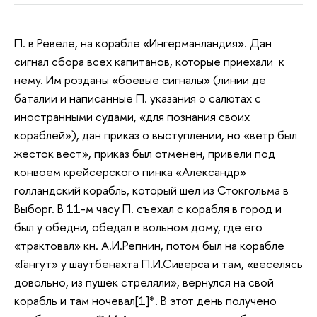
П. в Ревеле, на корабле «Ингерманландия». Дан
сигнал сбора всех капитанов, которые приехали к
нему. Им розданы «боевые сигналы» (линии де
баталии и написанные П. указания о салютах с
иностранными судами, «для познания своих
кораблей»), дан приказ о выступлении, но «ветр был
жесток вест», приказ был отменен, привели под
конвоем крейсерского пинка «Александр»
голландский корабль, который шел из Стокгольма в
Выборг. В 11-м часу П. съехал с корабля в город и
был у обедни, обедал в вольном дому, где его
«трактовал» кн. А.И.Репнин, потом был на корабле
«Гангут» у шаутбенахта П.И.Сиверса и там, «веселясь
довольно, из пушек стреляли», вернулся на свой
корабль и там ночевал[1]*. В этот день получено