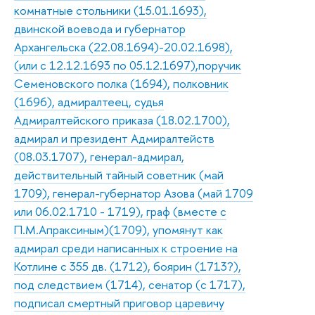
комнатные стольники (15.01.1693),
двинской воевода и губернатор
Архангельска (22.08.1694)-20.02.1698),
(или с 12.12.1693 по 05.12.1697),поручик
Семеновского полка (1694), полковник
(1696), адмиралтеец, судья
Адмиралтейского приказа (18.02.1700),
адмирал и президент Адмиралтейств
(08.03.1707), генерал-адмирал,
действительный тайный советник (май
1709), генерал-губернатор Азова (май 1709
или 06.02.1710 - 1719), граф (вместе с
П.М.Апраксиным)(1709), упомянут как
адмирал среди написанных к строение на
Котлине с 355 дв. (1712), боярин (1713?),
под следствием (1714), сенатор (с 1717),
подписал смертный приговор царевичу