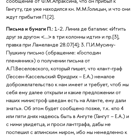
сообщение от Ф.М.Апраксина, что он прибыл к
Гангуту, где уже находился кн. М.М.Голицын, и что они
ждут прибытия П.[2].
Письма и бумаги П.:
1-2. Линиа де баталии: «Итить
друг за другом <…> в три колонны идти» и пр.[3],
правка при Ламеланде 28.07[4]; 3. П.И.Мусину-
Пушкину письмо (обращение: «Господин
племянник») о получении письма от
А.П.Веселовского, который пишет, что «лант-граф
(
Гессен-Кассельский Фридрих – Е.А.)
немалое
доброжелательство к нам имеет и требует, чтоб
мы
себя ему далее открыли и какие предложении от
наших министроф шведам есть на Аланте, ему дали
знать». Об этом будет сообщено позже, т.к. «по 4
или пяти днях надеюсь быть в Ангуте (Гангут – Е.А.) и
с ними увидетца, и проси лантграфа, дабы не
поспешил с аглинским миром, ибо мы немедленно к