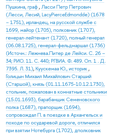
Пушкина, граф
,
Ласси Петр Петрович
(Лесси, Лесий, LacyPierceEdmondde) (1678
– 1751), ирландец, на русской службе с
1699, майор (1705), полковник (1707),
генерал-лейтенант (1720), полный генерал
(06.08.1725), генерал-фельдмаршал (1736)
(Источн.: Лежнева.Питер де Лейси. С. 26 –
34; РИО. 11. С. 440; РГВИА. Ф. 489. Оп. 1 . Д.
7395. Л. 31)
,
Куускемаа Ю., историк
,
Голицын Михаил Михайлович Старший
(Старшой), князь (01.11.1675-10.12.1730),
стольник, пожалован в комнатные стольники
(15.01.1693), барабанщик Семеновского
полка (1687), прапорщик (1694),
сопровождал П. в поездке в Архангельск и
походе по осударевой дороге, отличился
при взятии Нотебурга (1702), дполковник