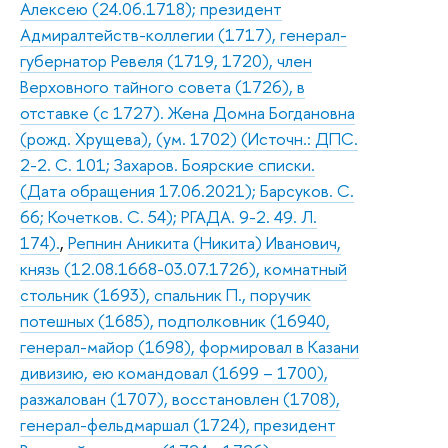
Алексею (24.06.1718); президент
Адмиралтейств-коллегии (1717), генерал-
губернатор Ревеля (1719, 1720), член
Верховного тайного совета (1726), в
отставке (с 1727). Жена Домна Богдановна
(рожд. Хрущева), (ум. 1702) (Источн.: ДПС.
2-2. С. 101; Захаров. Боярские списки.
(Дата обращения 17.06.2021); Барсуков. С.
66; Кочетков. С. 54); РГАДА. 9-2. 49. Л.
174).
,
Репнин Аникита (Никита) Иванович,
князь (12.08.1668-03.07.1726), комнатный
стольник (1693), спальник П., поручик
потешных (1685), подполковник (16940,
генерал-майор (1698), формировал в Казани
дивизию, ею командовал (1699 – 1700),
разжалован (1707), восстановлен (1708),
генерал-фельдмаршал (1724), президент