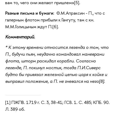
вам то, чего они желают пришлем»[5].
Разные письма и бумаги:
Ф.М.Апраксин - П., что с
галерным флотом прибыли к Гангуту, там с кн.
М.М.Голицыным ждут П.[6].
Комментарий.
* К этому времени относится легенда о том, что
П., будучи пьян, неудачно командовал маневрами
флота, шторм раскидал корабли. Согласно
легенде, П. покинул мостик, тогда П.И.Сиверс
будто бы привязал железной цепью царя к койке и
выправил положение, а П. не гневался на него[8].
[1] ПЖПВ. 1719 г. С. 3, 38-41; ГСВ. 1. С. 485; КПБ. 90.
Л. 389 об.