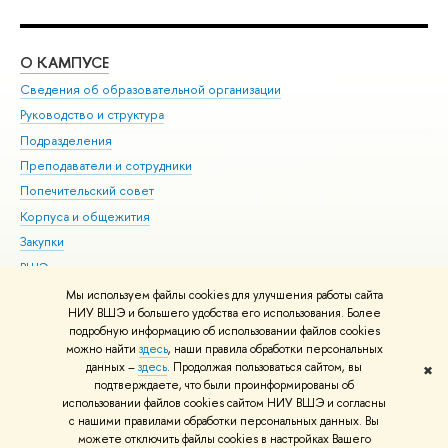
О КАМПУСЕ
ОБ
Сведения об образовательной организации
Мер
Руководство и структура
Мер
Подразделения
Дов
Преподаватели и сотрудники
Ол
Попечительский совет
При
Корпуса и общежития
При
Закупки
Ди
ВШЭ для студентов с ограниченными возможностями
До
здоровья и инвалидностью
Ас
Мы используем файлы cookies для улучшения работы сайта
Версия для слабовидящих
НИУ ВШЭ и большего удобства его использования. Более
Обр
подробную информацию об использовании файлов cookies
Единая платежная страница
можно найти
здесь
, наши правила обработки персональных
данных –
здесь
. Продолжая пользоваться сайтом, вы
✖
Редактору
подтверждаете, что были проинформированы об
© НИУ ВШЭ 1993–2026
Адреса и контакты
Условия использования
использовании файлов cookies сайтом НИУ ВШЭ и согласны
с нашими правилами обработки персональных данных. Вы
материалов
Политика конфиденциальности
Карта сайта
можете отключить файлы cookies в настройках Вашего
Шрифты HSE Sans и HSE Slab разработаны в
Школе дизайна НИУ ВШЭ