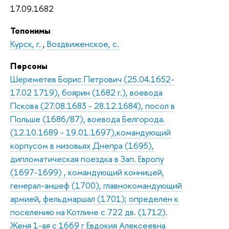
17.09.1682
Топонимы
Курск, г.
,
Воздвиженское, с.
Персоны
Шереметев Борис Петрович (25.04.1652-
17.02 1719), боярин (1682 г.), воевода
Пскова (27.08.1683 - 28.12.1684), посол в
Польше (1686/87), воевода Белгорода.
(12.10.1689 - 19.01.1697),командующий
корпусом в низовьях Днепра (1695),
дипломатическая поездка в Зап. Европу
(1697-1699) , командующий конницей,
генерал-аншеф (1700), главнокомандующий
армией, фельдмаршал (1701); определен к
поселению на Котлине с 722 дв. (1712).
Женя 1-ая с 1669 г Евдокия Алексеевна