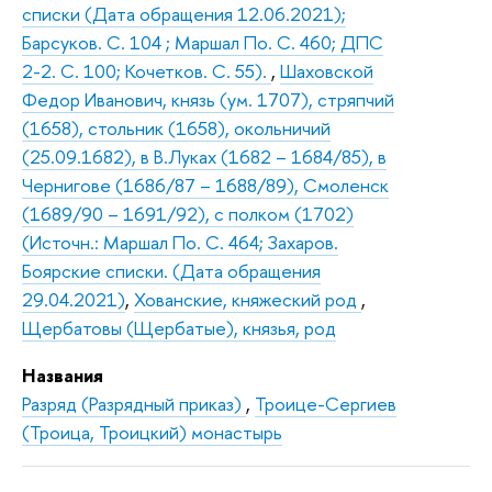
списки (Дата обращения 12.06.2021);
Барсуков. С. 104 ; Маршал По. С. 460; ДПС
2-2. С. 100; Кочетков. С. 55).
,
Шаховской
Федор Иванович, князь (ум. 1707), стряпчий
(1658), стольник (1658), окольничий
(25.09.1682), в В.Луках (1682 – 1684/85), в
Чернигове (1686/87 – 1688/89), Смоленск
(1689/90 – 1691/92), с полком (1702)
(Источн.: Маршал По. С. 464; Захаров.
Боярские списки. (Дата обращения
29.04.2021)
,
Хованские, княжеский род
,
Щербатовы (Щербатые), князья, род
Названия
Разряд (Разрядный приказ)
,
Троице-Сергиев
(Троица, Троицкий) монастырь