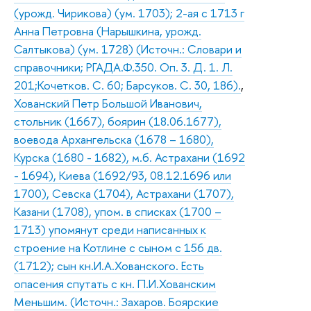
(урожд. Чирикова) (ум. 1703); 2-ая с 1713 г
Анна Петровна (Нарышкина, урожд.
Салтыкова) (ум. 1728) (Источн.: Словари и
справочники; РГАДА.Ф.350. Оп. 3. Д. 1. Л.
201;Кочетков. С. 60; Барсуков. С. 30, 186).
,
Хованский Петр Большой Иванович,
стольник (1667), боярин (18.06.1677),
воевода Архангельска (1678 – 1680),
Курска (1680 - 1682), м.б. Астрахани (1692
- 1694), Киева (1692/93, 08.12.1696 или
1700), Севска (1704), Астрахани (1707),
Казани (1708), упом. в списках (1700 –
1713) упомянут среди написанных к
строение на Котлине с сыном с 156 дв.
(1712); сын кн.И.А.Хованского. Есть
опасения спутать с кн. П.И.Хованским
Меньшим. (Источн.: Захаров. Боярские