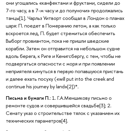
они угощались «канфектами и фруктами, сидели до
7-го часу, а в 7-м часу и до полуночи» продолжались
танцы[1]. Чарльз Уитворт сообщал в Лондон о планах
царя: П. поедет в Померанию летом, а как только
вскроется лед, П. будет стремиться обеспечить
Выборг провиантом, пока не пришли шведские
корабли. Затем он отправится на небольшом судне
вдоль берега, к Риге и Кенигсбергу, с тем, чтобы не
подвергаться опасности с моря и при появлении
неприятеля кинуться в первую попавшуюся пристань
и далее ехать посуху («will put into the creek and
continue his journey by land»[2])*.
Письма и бумаги П.
: 1. Г.А.Меншикову письмо о
ремонте судов и совершившейся свадьбе[3]; 2.
Сенату указ о строительстве тялок с указанием их
технических параметров[4].