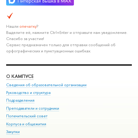
Нашли
опечатку
?
Выделите её, нажмите Ctrl+Enter и отправьте нам уведомление.
Спасибо за участие!
Сервис предназначен только для отправки сообщений об
орфографических и пунктуационных ошибках.
О КАМПУСЕ
ОБ
Сведения об образовательной организации
Мер
Руководство и структура
Мер
Подразделения
Дов
Преподаватели и сотрудники
Ол
Попечительский совет
При
Корпуса и общежития
При
Закупки
Ди