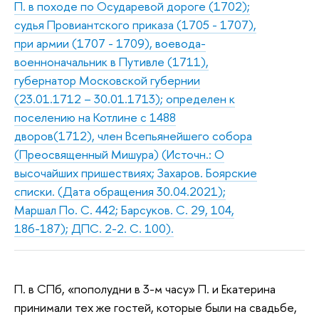
П. в походе по Осударевой дороге (1702);
судья Провиантского приказа (1705 - 1707),
при армии (1707 - 1709), воевода-
военноначальник в Путивле (1711),
губернатор Московской губернии
(23.01.1712 – 30.01.1713); определен к
поселению на Котлине с 1488
дворов(1712), член Всепьянейшего собора
(Преосвященный Мишура) (Источн.: О
высочайших пришествиях; Захаров. Боярские
списки. (Дата обращения 30.04.2021);
Маршал По. С. 442; Барсуков. С. 29, 104,
186-187); ДПС. 2-2. С. 100).
П. в СПб, «пополудни в 3-м часу» П. и Екатерина
принимали тех же гостей, которые были на свадьбе,