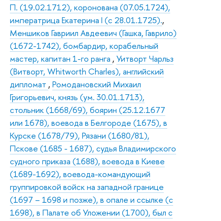
П. (19.02.1712), коронована (07.05.1724),
императрица Екатерина I (с 28.01.1725).
,
Меншиков Гавриил Авдеевич (Гашка, Гаврило)
(1672-1742), бомбардир, корабельный
мастер, капитан 1-го ранга
,
Уитворт Чарльз
(Витворт, Whitworth Charles), английский
дипломат
,
Ромодановский Михаил
Григорьевич, князь (ум. 30.01.1713),
стольник (1668/69), боярин (25.12.1677
или 1678), воевода в Белгороде (1675), в
Курске (1678/79), Рязани (1680/81),
Пскове (1685 - 1687), судья Владимирского
судного приказа (1688), воевода в Киеве
(1689-1692), воевода-командующий
группировкой войск на западной границе
(1697 – 1698 и позже), в опале и ссылке (с
1698), в Палате об Уложении (1700), был с