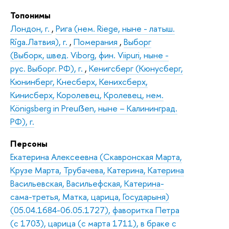
Топонимы
Лондон, г.
,
Рига (нем. Riege, ныне - латыш.
Rīga.Латвия), г.
,
Померания
,
Выборг
(Выборк, швед. Viborg, фин. Viipuri, ныне -
рус. Выборг. РФ), г.
,
Кенигсберг (Кюнусберг,
Кюнинберг, Кнесберх, Кенихсберх,
Кинисберх, Королевец, Кролевец, нем.
Königsberg in Preuẞen, ныне – Калининград.
РФ), г.
Персоны
Екатерина Алексеевна (Скавронская Марта,
Крузе Марта, Трубачева, Катерина, Катерина
Васильевская, Васильефская, Катерина-
сама-третья, Матка, царица, Государыня)
(05.04.1684-06.05.1727), фаворитка Петра
(с 1703), царица (с марта 1711), в браке с