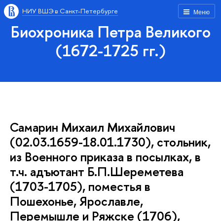
НИУ ВШЭ в Санкт-Петербурге
Меню
Биохроника Петра Великого
(1672-1725 гг.)
Самарин Михаил Михайлович
(02.03.1659-18.01.1730), стольник,
из Военного приказа в посылках, в
т.ч. адъютант Б.П.Шереметева
(1703-1705), поместья в
Пошехонье, Ярославле,
Перемышле и Ряжске (1706),