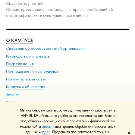
Спасибо за участие!
Сервис предназначен только для отправки сообщений об
орфографических и пунктуационных ошибках.
О КАМПУСЕ
ОБ
Сведения об образовательной организации
Мер
Руководство и структура
Мер
Подразделения
Дов
Преподаватели и сотрудники
Ол
Попечительский совет
При
Корпуса и общежития
При
Закупки
Ди
ВШЭ для студентов с ограниченными возможностями
До
здоровья и инвалидностью
Ас
Мы используем файлы cookies для улучшения работы сайта
Версия для слабовидящих
НИУ ВШЭ и большего удобства его использования. Более
Обр
подробную информацию об использовании файлов cookies
Единая платежная страница
можно найти
здесь
, наши правила обработки персональных
данных –
здесь
. Продолжая пользоваться сайтом, вы
✖