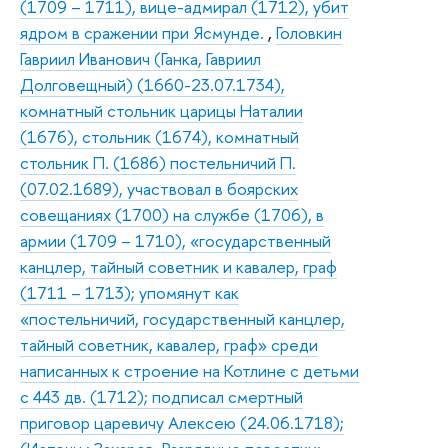
(1709 – 1711), вице-адмирал (1712), убит
ядром в сражении при Ясмунде.
,
Головкин
Гавриил Иванович (Ганка, Гавриил
Долговещный) (1660-23.07.1734),
комнатный стольник царицы Наталии
(1676), стольник (1674), комнатный
стольник П. (1686) постельничий П.
(07.02.1689), участвовал в боярских
совещаниях (1700) на службе (1706), в
армии (1709 – 1710), «государственный
канцлер, тайный советник и кавалер, граф
(1711 – 1713); упомянут как
«постельничий, государственный канцлер,
тайный советник, кавалер, граф» среди
написанных к строение на Котлине с детьми
с 443 дв. (1712); подписал смертный
приговор царевичу Алексею (24.06.1718);