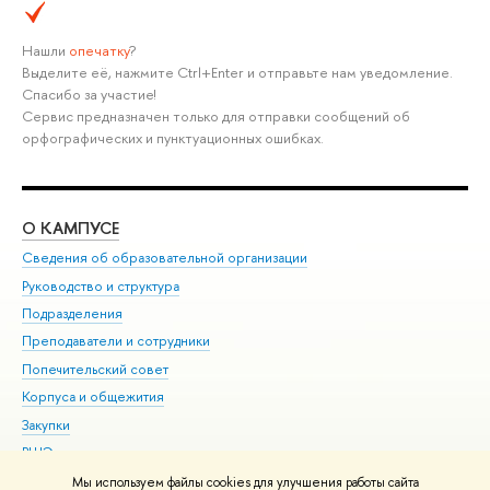
Нашли
опечатку
?
Выделите её, нажмите Ctrl+Enter и отправьте нам уведомление.
Спасибо за участие!
Сервис предназначен только для отправки сообщений об
орфографических и пунктуационных ошибках.
О КАМПУСЕ
ОБ
Сведения об образовательной организации
Мер
Руководство и структура
Мер
Подразделения
Дов
Преподаватели и сотрудники
Ол
Попечительский совет
При
Корпуса и общежития
При
Закупки
Ди
ВШЭ для студентов с ограниченными возможностями
До
здоровья и инвалидностью
Ас
Мы используем файлы cookies для улучшения работы сайта