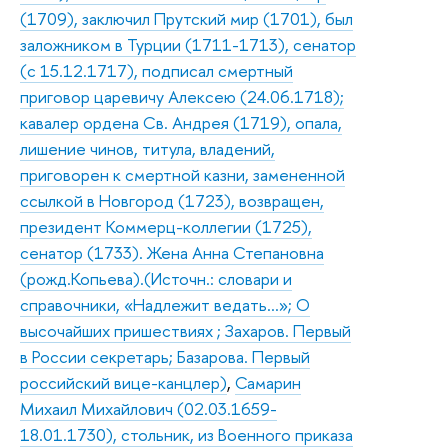
(1709), заключил Прутский мир (1701), был
заложником в Турции (1711-1713), сенатор
(с 15.12.1717), подписал смертный
приговор царевичу Алексею (24.06.1718);
кавалер ордена Св. Андрея (1719), опала,
лишение чинов, титула, владений,
приговорен к смертной казни, замененной
ссылкой в Новгород (1723), возвращен,
президент Коммерц-коллегии (1725),
сенатор (1733). Жена Анна Степановна
(рожд.Копьева).(Источн.: словари и
справочники, «Надлежит ведать…»; О
высочайших пришествиях ; Захаров. Первый
в России секретарь; Базарова. Первый
российский вице-канцлер)
,
Самарин
Михаил Михайлович (02.03.1659-
18.01.1730), стольник, из Военного приказа