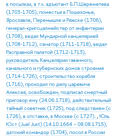
в посылках, в т.ч. адъютант Б.П.Шереметева
(1703-1705), поместья в Пошехонье,
Ярославле, Перемышле и Ряжске (1706),
генерал-кригсцалмейстер от инфантерии
(1708), ведал Мундирной канцелярией
(1708-1712), сенатор (1711-1718), ведал
Расправной палатой (1712-1713),
руководитель Канцелярии гаванного,
канального и губернских домов строения
(1714-1726), строительство корабля
(1716), проходил по делу царевича
Алексея, освобожден, подписал смертный
приговор ему (24.06.1718), действительный
тайный советник (1725), под следствием (с
1726), в отставке, в Москве (с 1727).
,
Юль
Юст (Juel Just) (14.10.1664 – 08.08.1715),
датский командор (1704), посол в России