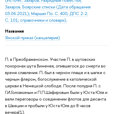
(Источн.: Захаров. Разрядные повестки;
Захаров. Боярские списки (Дата обращения
03.06.2021); Маршал По. С. 400; ДПС 2-2.
С. 101; справочники и словари).
Названия
Ямской приказ (канцелярия)
П. в Преображенском. Участие П. в шутовских
похоронах шута Вименея, опившегося до смерти во
время славления. П. был в черном плаще и в шапке с
черным флером, богослужение в католической
церкви в Немецкой слободе. После полудня П. с
Г.И.Головкиным и П.П.Шафировым были у Юста Юля и
вели переговоры о соединении флотов для десанта
в Швеции и пробыли у Юста Юля до 8 часов
вечера[1].