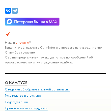
Нашли
опечатку
?
Выделите её, нажмите Ctrl+Enter и отправьте нам уведомление.
Спасибо за участие!
Сервис предназначен только для отправки сообщений об
орфографических и пунктуационных ошибках.
О КАМПУСЕ
ОБ
Сведения об образовательной организации
Мер
Руководство и структура
Мер
Подразделения
Дов
Преподаватели и сотрудники
Ол