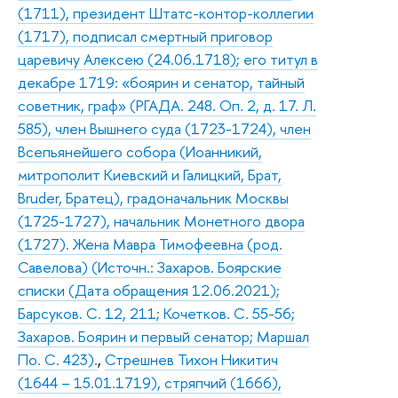
(1711), президент Штатс-контор-коллегии
(1717), подписал смертный приговор
царевичу Алексею (24.06.1718); его титул в
декабре 1719: «боярин и сенатор, тайный
советник, граф» (РГАДА. 248. Оп. 2, д. 17. Л.
585), член Вышнего суда (1723-1724), член
Всепьянейшего собора (Иоанникий,
митрополит Киевский и Галицкий, Брат,
Bruder, Братец), градоначальник Москвы
(1725-1727), начальник Монетного двора
(1727). Жена Мавра Тимофеевна (род.
Савелова) (Источн.: Захаров. Боярские
списки (Дата обращения 12.06.2021);
Барсуков. С. 12, 211; Кочетков. С. 55-56;
Захаров. Боярин и первый сенатор; Маршал
По. С. 423).
,
Стрешнев Тихон Никитич
(1644 – 15.01.1719), стряпчий (1666),