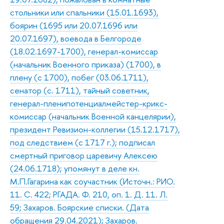
стольники или спальники (15.01.1693),
боярин (1695 или 20.07.1696 или
20.07.1697), воевода в Белгороде
(18.02.1697-1700), генерал-комиссар
(начальник Военного приказа) (1700), в
плену (с 1700), побег (03.06.1711),
сенатор (с. 1711), тайный советник,
генерал-пленипотенциалмейстер-крикс-
комиссар (начальник Военной канцелярии),
президент Ревизион-коллегии (15.12.1717),
под следствием (с 1717 г.); подписал
смертный приговор царевичу Алексею
(24.06.1718); упомянут в деле кн.
М.П.Гагарина как соучастник (Источн.: РИО.
11. С. 422; РГАДА. Ф. 210, оп. 1. Д. 11. Л.
59; Захаров. Боярские списки. (Дата
обращения 29.04.2021); Захаров.