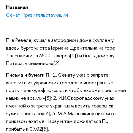
Названия
Сенат Правительствующий
П. в Ревеле, кушал в загородном доме (куплен у
вдовы бургомистра Германа Дрентельна на горе
Ланснамяги за 3500 талеров[1]) и был в доме «у
Питера, у инженера»[2].
Письма и бумаги П
.: 1. Сенату указ о запрете
вывозить из украинских городов в иностранные
порты пеньку, юфть, сало, и чтобы «кроме пристаней
наших не возили»[3]; 2. И.И.Скоропадскому указ
именной о запрете украинцам возить товары «в
чужие пристани»[4]; 3. М.А.Матюшкину письмо с
приказом ехать в Нарву и там дожидаться П.,
прибыть к 07.02[5].