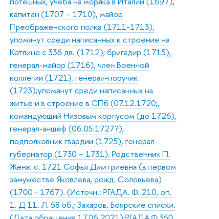
потешных, учеба на моряка в Италии (1697),
капитан (1707 – 1710), майор
Преображенского полка (1711-1713),
упомянут среди написанных к строение на
Котлине с 336 дв. (1712); бригадир (1715),
генерал-майор (1716), член Военной
коллегии (1721), генерал-поручик
(1723);упомянут среди написанных на
житье и в строение в СПб (07.12.1720;,
командующий Низовым корпусом (до 1726),
генерал-аншеф (06.05.1727?),
подполковник гвардии (1725), генерал-
губернатор (1730 – 1731). Родственник П.
Жена: с. 1721 Софья Дмитриевна (в первом
замужестве Яковлева, рожд. Соловьева)
(1700 - 1767). (Источн.: РГАДА. Ф. 210, оп.
1. Д 11. Л. 58 об.; Захаров. Боярские списки.
(Дата обращения 17.06.2021);РГАДА.Ф.350.