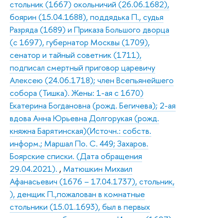
стольник (1667) окольничий (26.06.1682),
боярин (15.04.1688), поддядька П., судья
Разряда (1689) и Приказа Большого дворца
(с 1697), губернатор Москвы (1709),
сенатор и тайный советник (1711),
подписал смертный приговор царевичу
Алексею (24.06.1718); член Всепьянейшего
собора (Тишка). Жены: 1-ая с 1670)
Екатерина Богдановна (рожд. Бегичева); 2-ая
вдова Анна Юрьевна Долгорукая (рожд.
княжна Барятинская)(Источн.: собств.
информ.; Маршал По. С. 449; Захаров.
Боярские списки. (Дата обращения
29.04.2021).
,
Матюшкин Михаил
Афанасьевич (1676 – 17.04.1737), стольник,
), денщик П.,пожалован в комнатные
стольники (15.01.1693), был в первых