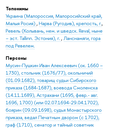
Топонимы
Украина (Малороссия, Малоросийский край,
Малыя Росия)
,
Нарва (Ругодив), крепость, г.
,
Ревель (Колывань, нем. и шведск. Reval, ныне
– эст. Tallinn. Эстония), г.
,
Ланснамяги, гора
под Ревелем.
Персоны
Мусин-Пушкин Иван Алексеевич (ок. 1660 –
1730), стольник (1676/77), окольничий
(01.09.1682), товарищ судьи Сибирского
приказа (1684-1687), воевода Смоленска
(14.11.1689), Астрахани (1695, февр.- авг.
1696, 1700) (или 02.07.1694-29.04.1702),
боярин (09.09.1698), судья Монастырского
приказа, ведал Печатным двором (с 1702),
граф (1710), сенатор и тайный советник