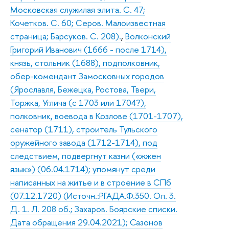
Московская служилая элита. С. 47;
Кочетков. С. 60; Серов. Малоизвестная
страница; Барсуков. С. 208).
,
Волконский
Григорий Иванович (1666 - после 1714),
князь, стольник (1688), подполковник,
обер-комендант Замосковных городов
(Ярославля, Бежецка, Ростова, Твери,
Торжка, Углича (с 1703 или 1704?),
полковник, воевода в Козлове (1701-1707),
сенатор (1711), строитель Тульского
оружейного завода (1712-1714), под
следствием, подвергнут казни («жжен
язык») (06.04.1714); упомянут среди
написанных на житье и в строение в СПб
(07.12.1720) (Источн.:РГАДА.Ф.350. Оп. 3.
Д. 1. Л. 208 об.; Захаров. Боярские списки.
Дата обращения 29.04.2021); Сазонов