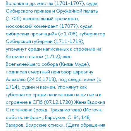
Волочке и др. местах (1701-1707), судья
Сибирского приказа и Оружейной палаты
(1706) «генеральный президент,
московский комендант (1707?), судья
сибирских провинций» (с 1708), губернатор
Сибирской губернии (1711-1719),
упомянут среди написанных к строение на
Котлине с сыном (1712);член
Всепьянейшего собора (Князь Муде),
подписал смертный приговор царевичу
Алексею (24.06.1718), под следствием (с
1714), судим и казнен. Упомянут как
губернатор среди написанных на житье и в
строение в СПб (07.12.1720) Жена Евдокия
Степановна (рожд. Траханиотова) (Источн.:
собств. информ.; Барсуков. С. 84, 148;
Захаров. Боярские списки. (Дата обращения