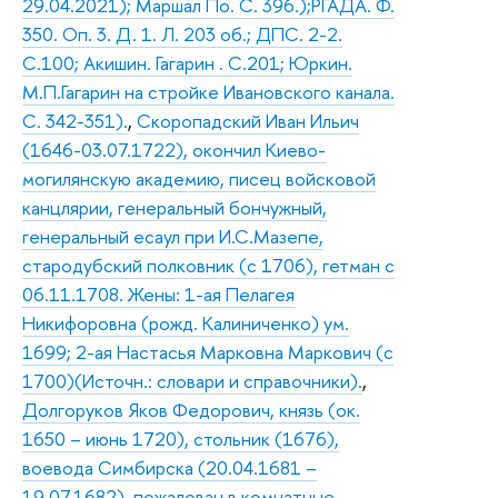
29.04.2021); Маршал По. С. 396.);РГАДА. Ф.
350. Оп. 3. Д. 1. Л. 203 об.; ДПС. 2-2.
С.100; Акишин. Гагарин . С.201; Юркин.
М.П.Гагарин на стройке Ивановского канала.
С. 342-351).
,
Скоропадский Иван Ильич
(1646-03.07.1722), окончил Киево-
могилянскую академию, писец войсковой
канцлярии, генеральный бончужный,
генеральный есаул при И.С.Мазепе,
стародубский полковник (с 1706), гетман с
06.11.1708. Жены: 1-ая Пелагея
Никифоровна (рожд. Калиниченко) ум.
1699; 2-ая Настасья Марковна Маркович (с
1700)(Источн.: словари и справочники).
,
Долгоруков Яков Федорович, князь (ок.
1650 – июнь 1720), стольник (1676),
воевода Симбирска (20.04.1681 –
19.07.1682), пожалован в комнатные