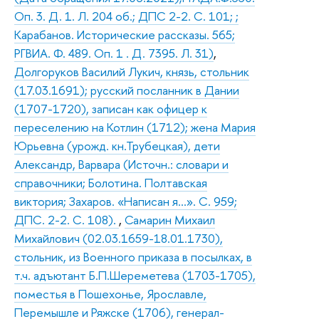
Оп. 3. Д. 1. Л. 204 об.; ДПС 2-2. С. 101; ;
Карабанов. Исторические рассказы. 565;
РГВИА. Ф. 489. Оп. 1 . Д. 7395. Л. 31)
,
Долгоруков Василий Лукич, князь, стольник
(17.03.1691); русский посланник в Дании
(1707-1720), записан как офицер к
переселению на Котлин (1712); жена Мария
Юрьевна (урожд. кн.Трубецкая), дети
Александр, Варвара (Источн.: словари и
справочники; Болотина. Полтавская
виктория; Захаров. «Написан я…». С. 959;
ДПС. 2-2. С. 108).
,
Самарин Михаил
Михайлович (02.03.1659-18.01.1730),
стольник, из Военного приказа в посылках, в
т.ч. адъютант Б.П.Шереметева (1703-1705),
поместья в Пошехонье, Ярославле,
Перемышле и Ряжске (1706), генерал-