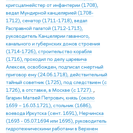
кригсцалмейстер от инфантерии (1708),
ведал Мундирной канцелярией (1708-
1712), сенатор (1711-1718), ведал
Расправной палатой (1712-1713),
руководитель Канцелярии гаванного,
канального и губернских домов строения
(1714-1726), строительство корабля
(1716), проходил по делу царевича
Алексея, освобожден, подписал смертный
приговор ему (24.06.1718), действительный
тайный советник (1725), под следствием (с
1726), в отставке, в Москве (с 1727).
,
Гагарин Матвей Петрович, князь (около
1659 – 16.03.1721), стольник (1686),
воевода Иркутска (сент. 1691), Нерчинска
(1693 - 05.07.1694 или 1695), руководитель
гидротехническими работами в Верхнем