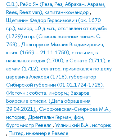
О.В.)
,
Рейс Ян (Реза, Рез, Абрахам, Авраам,
Rees, Reez van), капитан-командор
,
Щетинин Федор Герасимович (ок. 1670
г.р.), майор, 10 д.м.п., отставлен от службы
(1729) и пр. (Список военным чинам. С.
768).
,
Долгоруков Михаил Владимирович,
князь (1669 – 21.11.1750), стольник, в
начальных людях (1700), в Сенате (1711), в
армии (1712), сенатор, привлекался по делу
царевича Алексея (1718), губернатор
Сибирской губернии (01.01.1724-1728),
(Источн.: собств. информ.; Захаров.
Боярские списки. (Дата обращения
29.04.2021);
,
Сморжевская-Смирнова М.А.,
историк
,
Дрентельн Герман, фон,
бургомистр Ревеля
,
Уляницкий В.А., историк
,
Питер, инженер в Ревеле