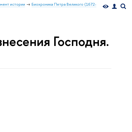
мент истории
Биохроника Петра Великого (1672-
знесения Господня.