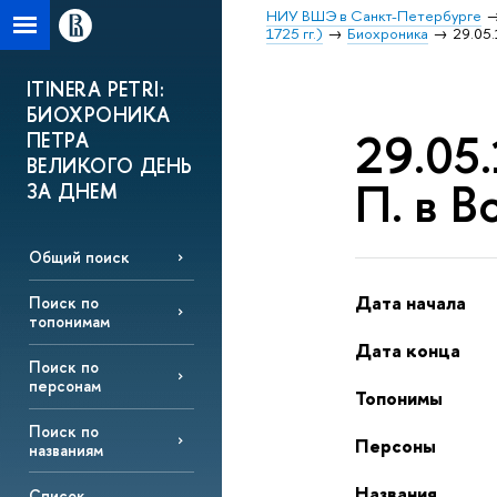
НИУ ВШЭ в Санкт-Петербурге
1725 гг.)
Биохроника
29.05.
ITINERA PETRI:
БИОХРОНИКА
29.05.
ПЕТРА
ВЕЛИКОГО ДЕНЬ
П. в В
ЗА ДНЕМ
Общий поиск
Дата начала
Поиск по
топонимам
Дата конца
Поиск по
персонам
Топонимы
Поиск по
Персоны
названиям
Названия
Список