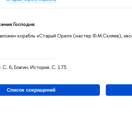
сения Господня.
Заложен корабль «Старый Орел» (мастер Ф.М.Скляев), «вс
 С. 6; Елагин. История. С. 173.
Список сокращений