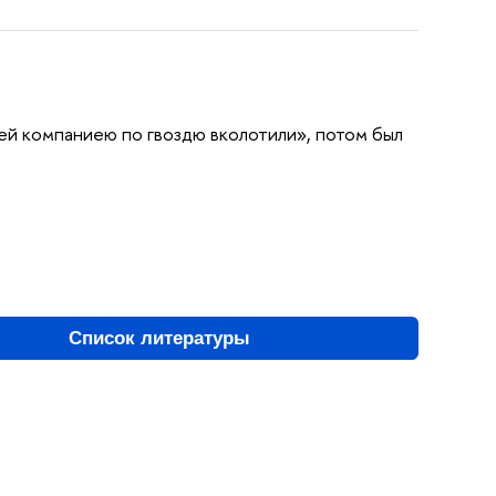
ей компаниею по гвоздю вколотили», потом был
Список литературы