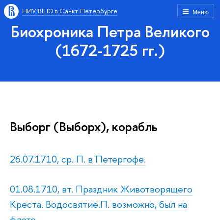
НИУ ВШЭ в Санкт-Петербурге
Меню
Биохроника Петра Великого
(1672-1725 гг.)
Выборг (Выборх), корабль
26.07.1710, ср. П. в Петергофе.
01.08.1710, вт. Праздник Животворящего
Креста. Водосвятие.П. возможно, был на
флоте.