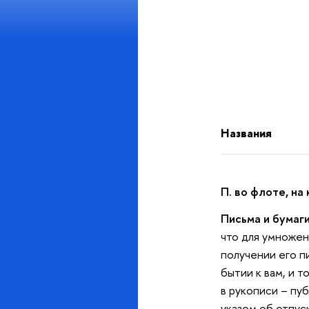
Названия
П. во флоте, на
Письма и бумаг
что для умножен
получении его п
бытии к вам, и 
в рукописи – пуб
указом об отпуск