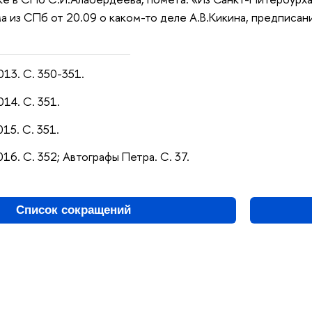
а из СПб от 20.09 о каком-то деле А.В.Кикина, предписани
013. С. 350-351.
014. С. 351.
015. С. 351.
016. С. 352; Автографы Петра. С. 37.
Список сокращений