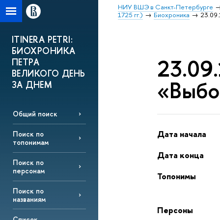
НИУ ВШЭ в Санкт-Петербурге
1725 гг.)
Биохроника
23.09.
ITINERA PETRI:
БИОХРОНИКА
23.09.
ПЕТРА
ВЕЛИКОГО ДЕНЬ
«Выбо
ЗА ДНЕМ
Общий поиск
Дата начала
Поиск по
топонимам
Дата конца
Поиск по
персонам
Топонимы
Поиск по
названиям
Персоны
Список