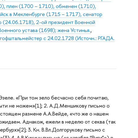
), плен (1700 – 1710), обменен (1710),
йск в Мекленбурге (1715 – 1717), сенатор
 (24.06.1718), 2-ой президент Военной
Военного устава (1698); жена Устинья.
,
гофштальмейстер с 24.02.1728 (Источн.: РГАДА.
б Эзеле. «При том зело бесчасно себя почитаю,
ибыти не можем»[1]; 2. А.Д.Меншикову письмо о
дстоящем размене А.А.Вейде, «что же о нашем
ожидаем. Аднакож, ежели в неделю от секва (так
ербурх»[2]; 3. Кн. В.Вл.Долгорукову письмо с
]; 4. А.В.Кикину письмо («с карабля “Риги”») о