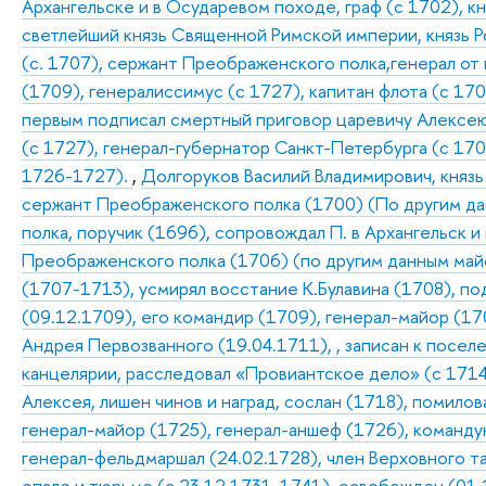
Архангельске и в Осударевом походе, граф (с 1702), к
светлейший князь Священной Римской империи, князь Р
(с. 1707), сержант Преображенского полка,генерал от
(1709), генералиссимус (с 1727), капитан флота (с 170
первым подписал смертный приговор царевичу Алексею 
(с 1727), генерал-губернатор Санкт-Петербурга (с 17
1726-1727).
,
Долгоруков Василий Владимирович, князь 
сержант Преображенского полка (1700) (По другим да
полка, поручик (1696), сопровождал П. в Архангельск 
Преображенского полка (1706) (по другим данным майор
(1707-1713), усмирял восстание К.Булавина (1708), п
(09.12.1709), его командир (1709), генерал-майор (17
Андрея Первозванного (19.04.1711), , записан к посел
канцелярии, расследовал «Провиантское дело» (с 1714)
Алексея, лишен чинов и наград, сослан (1718), помилов
генерал-майор (1725), генерал-аншеф (1726), команд
генерал-фельдмаршал (24.02.1728), член Верховного та
опале и тюрьме (с 23.12.1731-1741), освобожден (01.