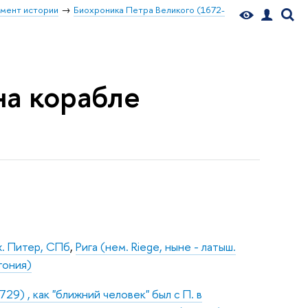
мент истории
Биохроника Петра Великого (1672-
 на корабле
х. Питер, СПб
,
Рига (нем. Riege, ныне - латыш.
тония)
9) , как "ближний человек" был с П. в