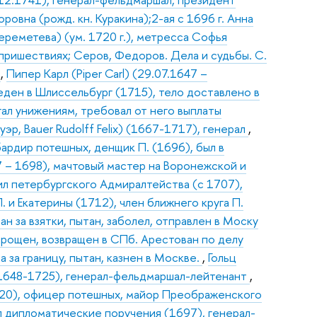
овна (рожд. кн. Куракина);2-ая с 1696 г. Анна
ереметева) (ум. 1720 г.), метресса Софья
 пришествиях; Серов, Федоров. Дела и судьбы. С.
)
,
Пипер Карл (Piper Carl) (29.07.1647 –
веден в Шлиссельбург (1715), тело доставлено в
ргал унижениям, требовал от него выплаты
эр, Bauer Rudolff Felix) (1667-1717), генерал
,
ардир потешных, денщик П. (1696), был в
 – 1698), мачтовый мастер на Воронежской и
л петербургского Адмиралтейства (с 1707),
 и Екатерины (1712), член ближнего круга П.
н за взятки, пытан, заболел, отправлен в Моску
прощен, возвращен в СПб. Арестован по делу
 за границу, пытан, казнен в Москве.
,
Гольц
ер (1648-1725), генерал-фельдмаршал-лейтенант
,
720), офицер потешных, майор Преображенского
л дипломатические поручения (1697), генерал-