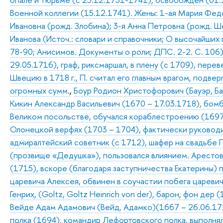
Военной коллегии (15.12.1741). Жены: 1-ая Мария Федор
Ивановна (рожд. Злобина); 3-я Анна Петровна (рожд. Ш
Иванова (Источ.: словари и справочники; О высочайших
78-90; Анисимов. Документы о роли; ДПС. 2-2. С. 106
29.05.1716), граф, риксмаршал, в плену (с 1709), пере
Швецию в 1718 г., П. считал его главным врагом, подве
огромных сумм.
,
Боур Родион Христофорович (Бауэр, Бау
Кикин Александр Васильевич (1670 – 17.03.1718), бомб
Великом посольстве, обучался кораблестроению (1697
Олонецкой верфях (1703 – 1704), фактически руководи
адмиралтейский советник (с 1712), шафер на свадьбе П.
(прозвище «Дедушка»), пользовался влиянием. Арестова
(1715), вскоре (благодаря заступничества Екатерины) 
царевича Алексея, обвинен в соучастии побега царевича
Генрих, (Goltz, Goltz Heinrich von der), барон, фон д
Вейде Адам Адамович (Вейд, Адамко)(1667 – 26.06.1
полка (1694), командир Лефортовского полка, выполня