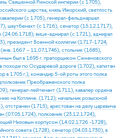
нязь Священной Римской империи (с 1705),
оссийского царства, князь Ижорский, светлость
 кавалерии (с 1705), генерал-фельдмаршал
7), шаутбенахт (с 1716), сенатор (15.12.1717),
(24.06.1718); вице-адмирал (с 1721), адмирал
03), президент Военной коллегии (1717-1724,
(янв. 1667 – 11.07.1746), стольник (1685),
нным был в 1695 г. прапорщиком Семеновского
и в походе по Осударевой дороге (1702), капитан
 в 1705 г.), командир 5-ой роты этого полка
одполковник Преображенского полка
09), генерал-лейтенант (1711), кавалер ордена
ению на Котлине. (1712); начальник розыскной
, отстранен (1715), арестован на делу царевича
ан (07.05.1724), полковник (23.12.1724),
ующий Низовым корпусом (14.02.1726 -1728),
йного совета (1728), сенатор (04.03.1730), в
12.1741), генерал-фельдмаршал, президент