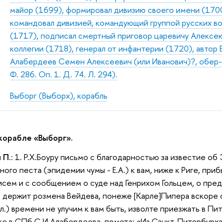
майор (1699), формировал дивизию своего имени (1700
командовал дивизией, командующий группой русских во
(1717), подписал смертный приговор царевичу Алексею
коллегии (1718), генерал от инфантерии (1720), автор 
Алабердеев Семен Алексеевич (или Иванович)?, обер-
Ф. 286. Оп. 1. Д. 74. Л. 294).
Выборг (Выборх), корабль
 корабле «Выборг».
и П
.: 1. Р.Х.Боуру письмо с благодарностью за известие о
ного песта (эпидемии чумы - Е.А.) к вам, ниже к Риге, пр
исем и с сообщением о суде над Генрихом Гольцем, о пре
то держит розмена Вейдева, понеже [Карле]Пипера вскоре 
л.) времени не улучим к вам быть, изволте приезжать в Пит
е в СПб С.И.Алабердеева, помета: «Из Санкт-Питербурха»[3