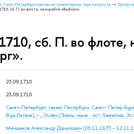
Санкт-Петербургская школа гуманитарных наук и искусств
Департа
1710, сб. П. во флоте, на корабле «Выборг».
1710, сб. П. во флоте,
рг».
23.09.1710
23.09.1710
Санкт-Петербург; также: Питербурх. Санкт- Петер-Бур
Rīga.Латвия), г.
,
Эслян (Эзель, ныне - эст. Saaremaa. Эс
Меншиков Александр Данилович (06.11.1673 – 12.11.172