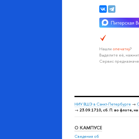
Нашли
опечатку
?
Выделите её, нажмит
Сервис предназначе
НИУ ВШЭ в Санкт-Петербурге
→
С
→
23.09.1710, сб. П. во флоте, н
О КАМПУСЕ
Сведения об