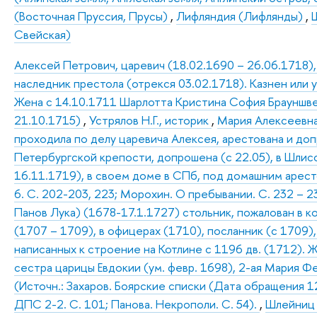
(Восточная Пруссия, Прусы)
,
Лифляндия (Лифлянды)
,
Свейская)
Алексей Петрович, царевич (18.02.1690 – 26.06.1718)
наследник престола (отрекся 03.02.1718). Казнен или 
Жена с 14.10.1711 Шарлотта Кристина София Брауншве
21.10.1715)
,
Устрялов Н.Г., историк
,
Мария Алексеевна,
проходила по делу царевича Алексея, арестована и доп
Петербургской крепости, допрошена (с 22.05), в Шлисс
16.11.1719), в своем доме в СПб, под домашним аресто
6. С. 202-203, 223; Морохин. О пребывании. С. 232 – 23
Панов Лука) (1678-17.1.1727) стольник, пожалован в к
(1707 – 1709), в офицерах (1710), посланник (с 1709
написанных к строение на Котлине с 1196 дв. (1712). 
сестра царицы Евдокии (ум. февр. 1698), 2-ая Мария Ф
(Источн.: Захаров. Боярские списки (Дата обращения 12.
ДПС 2-2. С. 101; Панова. Некрополи. С. 54).
,
Шлейниц 