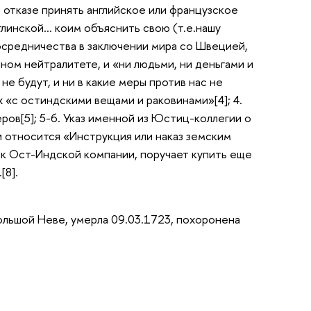
б отказе принять английское или французское
глинской… коим объяснить свою (т.е.нашу
посредничества в заключении мира со Швецией,
ном нейтралитете, и «ни людьми, ни деньгами и
не будут, и ни в какие меры против нас не
х «с остиндскими вещами и раковинами»[4]; 4.
ров[5]; 5-6. Указ именной из Юстиц-коллегии о
и относится «Инструкция или наказ земским
рок Ост-Индской компании, поручает купить еще
[8].
Большой Неве, умерла 09.03.1723, похоронена