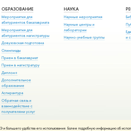
ОБРАЗОВАНИЕ
НАУКА
Р
Мероприятия для
Научные мероприятия
Би
абитуриентов бакалавриата
Научные центры и
Пу
Мероприятия для
лаборатории
Ед
абитуриентов магистратуры
Научно-учебные группы
и 
Довузовская подготовка
Олимпиады
Прием в бакалавриат
Прием в магистратуру
Диплом+
Дополнительное
образование
Аспирантура
Обратная связь и
взаимодействие с
получателями услуг
 и большего удобства его использования. Более подробную информацию об испол
онтакты
Условия использования материалов
Политика конфиденциальност