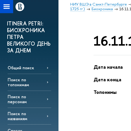
НИУ ВШЭ в Санкт-Петербурге
1725 гг.)
Биохроника
16.11.
ITINERA PETRI:
БИОХРОНИКА
16.11.
ПЕТРА
ВЕЛИКОГО ДЕНЬ
ЗА ДНЕМ
Дата начала
Общий поиск
Дата конца
Поиск по
топонимам
Топонимы
Поиск по
персонам
Поиск по
названиям
Список