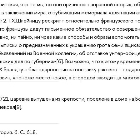
глинская, что не мы, но они причиною напрасной ссоры», о
в заключении мира, о публикации мемориала «для нации а
]; 2. Г.Х.Шлейницу рескрипт относительно французского 
что французы дадут письменное обязательство о совершен
вно, ни тайно, ни чрез какие способы и образы вспомогать 
. Выписки о предназначенных к украшению грота семи ящика
бъявленный из Военной коллегии, об отставке унтер-офице
ьских дел по губерниям[6]. Возможно, что к этому времен
. Х.Брандту с благодарностью за поставку раковен – пода
овин, «понеже место новое, а огородов заводитца много».
1721 царевна выпущена из крепости, поселена в доме на 
ексея[9].
ория. 6. С. 618.