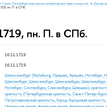
Санкт-Петербургская школа гуманитарных наук и искусств
Департа
1719, пн. П. в СПб.
1719, пн. П. в СПб.
16.11.1719
16.11.1719
Шлиссельбург (Nöteborg, Орешек, Арешек, Нотебург, Н
Шлютенбург, Шлюсельбург, Шлисельбурк, Шлютельбург,
Нотебург, Слотенбурх, Слюсенбурх, Шлюшин), крепос
крепость (Петербурхская крепость, Санкт-Петер-бург
Петропавловская крепость, Город, Городовая крепость,
(Аглинская земля, Англеская земля, Англинский остров,