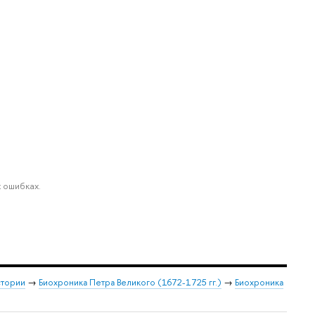
 ошибках.
стории
→
Биохроника Петра Великого (1672-1725 гг.)
→
Биохроника