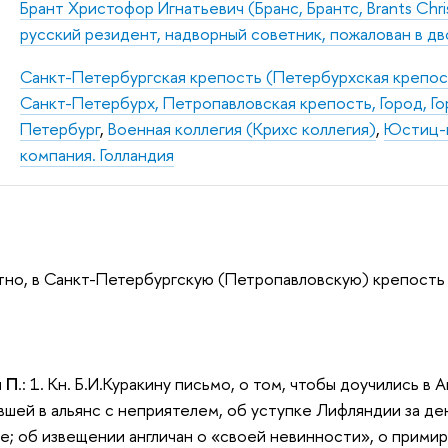
Брант Христофор Игнатьевич (Бранс, Брантс, Brants Chri
русский резидент, надворный советник, пожалован в д
Санкт-Петербургская крепость (Петербурхская крепос
Санкт-Петербурх, Петропавловская крепость, Город, Го
Петербург
,
Военная коллегия (Крихс коллегия)
,
Юстиц-к
компания. Голландия
ятно, в Санкт-Петербургскую (Петропавловскую) крепость
и П
.: 1. Кн. Б.И.Куракину письмо, о том, чтобы доучились в 
вшей в альянс с неприятелем, об уступке Лифляндии за ден
е; об извещении англичан о «своей невинности», о примире