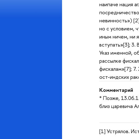
наипаче нация а
посредничество 
невинность») [2
но с условием, 
иным ничем, ни я
вступать»[3]; 3
Указ именной, о
рассылке фискал
фискалам»[7]; 7
ост-индских рак
Комментарий
* Позже, 13.06.
близ царевича Ал
[1] Устрялов. Ист