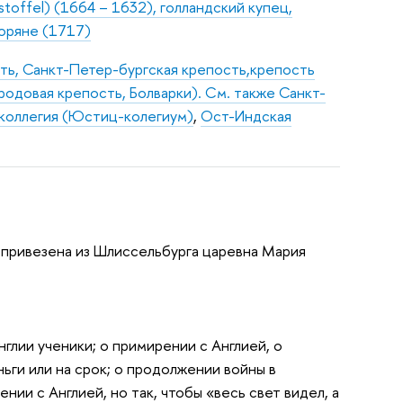
stoffel) (1664 – 1632), голландский купец,
воряне (1717)
ть, Санкт-Петер-бургская крепость,крепость
родовая крепость, Болварки). См. также Санкт-
оллегия (Юстиц-колегиум)
,
Ост-Индская
 привезена из Шлиссельбурга царевна Мария
Англии ученики; о примирении с Англией, о
ьги или на срок; о продолжении войны в
нии с Англией, но так, чтобы «весь свет видел, а