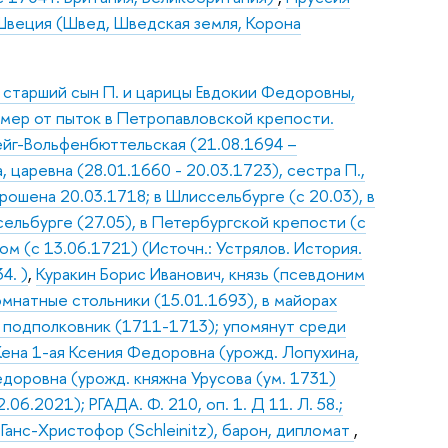
Швеция (Швед, Шведская земля, Корона
, старший сын П. и царицы Евдокии Федоровны,
умер от пыток в Петропавловской крепости.
йг-Вольфенбюттельская (21.08.1694 –
 царевна (28.01.1660 - 20.03.1723), сестра П.,
рошена 20.03.1718; в Шлиссельбурге (с 20.03), в
ельбурге (27.05), в Петербургской крепости (с
м (с 13.06.1721) (Источн.: Устрялов. История.
4. )
,
Куракин Борис Иванович, князь (псевдоним
омнатные стольники (15.01.1693), в майорах
), подполковник (1711-1713); упомянут среди
Жена 1-ая Ксения Федоровна (урожд. Лопухина,
едоровна (урожд. княжна Урусова (ум. 1731)
06.2021); РГАДА. Ф. 210, оп. 1. Д 11. Л. 58.;
Ганс-Христофор (Schleinitz), барон, дипломат
,