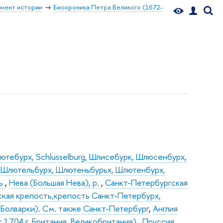
мент истории
Биохроника Петра Великого (1672-
ютебурх, Schlüsselburg, Шлисебурк, Шлюсенбурх,
 Шлютельбурх, Шлютеньбурьх, Шлютенбурх,
ть
,
Нева (Большая Нева), р.
,
Санкт-Петербургская
ская крепость,крепость Санкт-Петербурх,
 Болварки). См. также Санкт-Петербург
,
Англия
 с 1704 г. Британия, Великобритания)
,
Пруссия