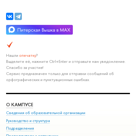
Нашли
опечатку
?
Выделите её, нажмите Ctrl+Enter и отправьте нам уведомление.
Спасибо за участие!
Сервис предназначен только для отправки сообщений об
орфографических и пунктуационных ошибках.
О КАМПУСЕ
ОБ
Сведения об образовательной организации
Мер
Руководство и структура
Мер
Подразделения
Дов
Преподаватели и сотрудники
Ол