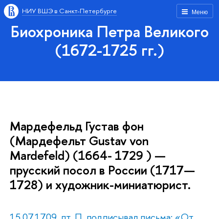
НИУ ВШЭ в Санкт-Петербурге
Меню
Биохроника Петра Великого
(1672-1725 гг.)
Мардефельд Густав фон
(Мардефельт Gustav von
Mardefeld) (1664- 1729 ) —
прусский посол в России (1717—
1728) и художник-миниатюрист.
15.07.1709, пт. П. подписывал письма: «От