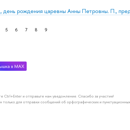
б., день рождения царевны Анны Петровны. П., пр
5
6
7
8
9
е Ctrl+Enter и отправьте нам уведомление. Спасибо за участие!
н только для отправки сообщений об орфографических и пунктуационных