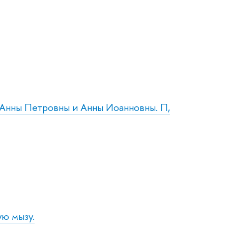
 Анны Петровны и Анны Иоанновны. П,
ую мызу.