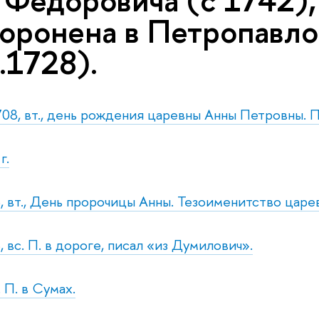
 Федоровича (с 1742)
захоронена в Петропав
.1728).
708, вт., день рождения царевны Анны Петровны. П.
г.
, вт., День пророчицы Анны. Тезоименитство царе
 вс. П. в дороге, писал «из Думилович».
. П. в Сумах.