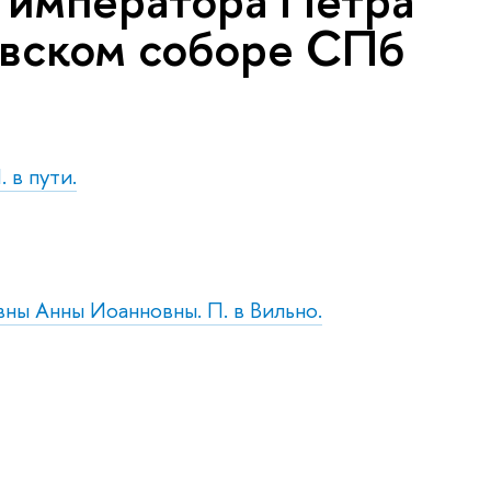
, императора Петра
ловском соборе СПб
 в пути.
вны Анны Иоанновны. П. в Вильно.