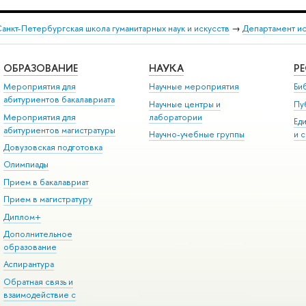
анкт-Петербургская школа гуманитарных наук и искусств
→
Департамент и
ОБРАЗОВАНИЕ
НАУКА
Р
Мероприятия для
Научные мероприятия
Би
абитуриентов бакалавриата
Научные центры и
Пу
Мероприятия для
лаборатории
Ед
абитуриентов магистратуры
Научно-учебные группы
и 
Довузовская подготовка
Олимпиады
Прием в бакалавриат
Прием в магистратуру
Диплом+
Дополнительное
образование
Аспирантура
Обратная связь и
взаимодействие с