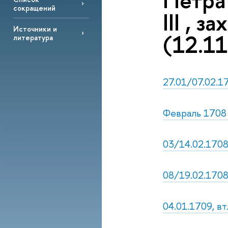
Петра
сокращений
III , 
Источники и
(12.11
литература
27.01/07.02.1
Февраль 1708 
03/14.02.1708
08/19.02.1708,
04.01.1709, вт