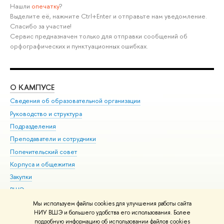
Нашли
опечатку
?
Выделите её, нажмите Ctrl+Enter и отправьте нам уведомление.
Спасибо за участие!
Сервис предназначен только для отправки сообщений об
орфографических и пунктуационных ошибках.
О КАМПУСЕ
ОБ
Сведения об образовательной организации
Мер
Руководство и структура
Мер
Подразделения
Дов
Преподаватели и сотрудники
Ол
Попечительский совет
При
Корпуса и общежития
При
Закупки
Ди
ВШЭ для студентов с ограниченными возможностями
До
здоровья и инвалидностью
Ас
Мы используем файлы cookies для улучшения работы сайта
Версия для слабовидящих
НИУ ВШЭ и большего удобства его использования. Более
Обр
подробную информацию об использовании файлов cookies