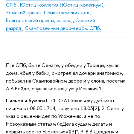
СПб
,
Юстиц-коллегия (Юстиц-колегиум)
,
Земский приказ, Приказ земских дел
,
Белгородский приказ, разряд
,
Севский
разряд
,
Скамповейный двор-верфь. СПб.
П. в СПб, был в Сенате, у обедни у Троицы, кушал
дома, «был у бабки, смотрел ея дочери анатомию»,
побывал на Скамповейном дворе и у слона, посетил
А.А.Вейде, слушал всенощную у Исаакия[1].
Письма и бумаги П.:
1. О.А.Соловьеву дубликат
письма от 08.03.1714, получено 18.03[2]; 2. Сенату
указ о решении дел по Уложению, а не по
Новоуказным статьям («Дела судьям делать и
вершить все по Уложенью»)[3]*; 3. В.В.Делдену и