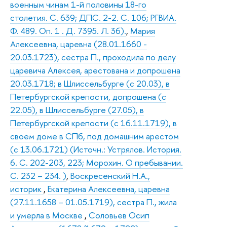
военным чинам 1-й половины 18-го
столетия. С. 639; ДПС. 2-2. С. 106; РГВИА.
Ф. 489. Оп. 1 . Д. 7395. Л. 36).
,
Мария
Алексеевна, царевна (28.01.1660 -
20.03.1723), сестра П., проходила по делу
царевича Алексея, арестована и допрошена
20.03.1718; в Шлиссельбурге (с 20.03), в
Петербургской крепости, допрошена (с
22.05), в Шлиссельбурге (27.05), в
Петербургской крепости (с 16.11.1719), в
своем доме в СПб, под домашним арестом
(с 13.06.1721) (Источн.: Устрялов. История.
6. С. 202-203, 223; Морохин. О пребывании.
С. 232 – 234. )
,
Воскресенский Н.А.,
историк
,
Екатерина Алексеевна, царевна
(27.11.1658 – 01.05.1719), сестра П., жила
и умерла в Москве
,
Соловьев Осип