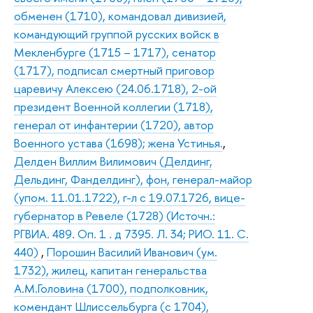
обменен (1710), командовал дивизией,
командующий группой русских войск в
Мекленбурге (1715 – 1717), сенатор
(1717), подписал смертный приговор
царевичу Алексею (24.06.1718), 2-ой
президент Военной коллегии (1718),
генерал от инфантерии (1720), автор
Военного устава (1698); жена Устинья.
,
Делден Виллим Вилимович (Делдинг,
Дельдинг, Фанделдинг), фон, генерал-майор
(упом. 11.01.1722), г-л с 19.07.1726, вице-
губернатор в Ревеле (1728) (Источн.:
РГВИА. 489. Оп. 1 . д 7395. Л. 34; РИО. 11. С.
440)
,
Порошин Василий Иванович (ум.
1732), жилец, капитан генеральства
А.М.Головина (1700), подполковник,
комендант Шлиссельбурга (с 1704),