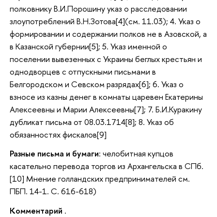
полковнику В.И.Порошину указ о расследовании
злоупотреблений В.Н.Зотова[4](см. 11.03); 4. Указ о
формировании и содержании полков не в Азовской, а
в Казанской губернии[5]; 5. Указ именной о
поселении вывезенных с Украины беглых крестьян и
однодворцев с отпускными письмами в
Белгородском и Севском разрядах[6]; 6. Указ о
взносе из казны денег в комнаты царевен Екатерины
Алексеевны и Марии Алексеевны[7]; 7. Б.И.Куракину
дубликат письма от 08.03.1714[8]; 8. Указ об
обязанностях фискалов[9]
Разные письма и бумаги
: челобитная купцов
касательно перевода торгов из Архангельска в СПб.
[10] Мнение голландских предпринимателей см.
ПБП. 14-1. С. 616-618)
Комментарий
.