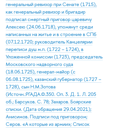
генеральный ревизор при Сенате (1715),
как генеральный ревизор и бригадир
подписал смертный приговор царевичу
Алексею (24.06.1718), упомянут среди
написанных на житье и в строение в СПб
(07.12.1720; руководитель Канцелярии
переписи душ м.п. (1722 – 1724), в
Уложенной комиссии (1723), председатель
Московского надворного суда
(18.06.1725), генерал-майор (с
06.08.1725), казанский губернатор (1727 –
1728), сын Н.М.Зотова
(Источн.:РГАДА.Ф.350. Оп. 3. Д. 1. Л. 205
об.; Барсуков. С. 78; Захаров. Боярские
списки. (Дата обращения 29.04.2021);
Анисимов. Подписи под приговором;
Серов. «А которые из армии»; Список