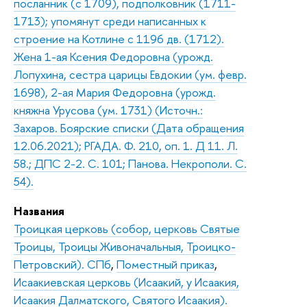
посланник (с 1709), подполковник (1711-
1713); упомянут среди написанных к
строение на Котлине с 1196 дв. (1712).
Жена 1-ая Ксения Федоровна (урожд.
Лопухина, сестра царицы Евдокии (ум. февр.
1698), 2-ая Мария Федоровна (урожд.
княжна Урусова (ум. 1731) (Источн.:
Захаров. Боярские списки (Дата обращения
12.06.2021); РГАДА. Ф. 210, оп. 1. Д 11. Л.
58.; ДПС 2-2. С. 101; Панова. Некрополи. С.
54).
Названия
Троицкая церковь (собор, церковь Святые
Троицы, Троицы Живоначальныя, Троицко-
Петровский). СПб
,
Поместный приказ
,
Исаакиевская церковь (Исаакий, у Исаакия,
Исаакия Далматского, Святого Исаакия).