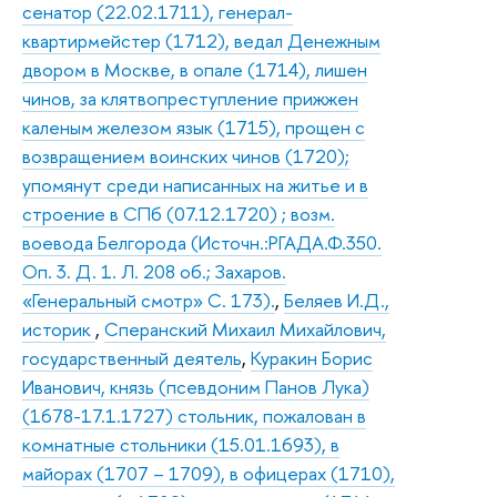
сенатор (22.02.1711), генерал-
квартирмейстер (1712), ведал Денежным
двором в Москве, в опале (1714), лишен
чинов, за клятвопреступление прижжен
каленым железом язык (1715), прощен с
возвращением воинских чинов (1720);
упомянут среди написанных на житье и в
строение в СПб (07.12.1720) ; возм.
воевода Белгорода (Источн.:РГАДА.Ф.350.
Оп. 3. Д. 1. Л. 208 об.; Захаров.
«Генеральный смотр» С. 173).
,
Беляев И.Д.,
историк
,
Сперанский Михаил Михайлович,
государственный деятель
,
Куракин Борис
Иванович, князь (псевдоним Панов Лука)
(1678-17.1.1727) стольник, пожалован в
комнатные стольники (15.01.1693), в
майорах (1707 – 1709), в офицерах (1710),