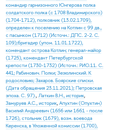
командир гарнизонного Юнгерова полка
солдатского полка (с 1708 Владимирского)
(1704-1712), полковник (13.02.1709),
определен к поселению на Котлин с 99 дв.,
с пасынком (1712) (Источн.: ДПС. 2-2. С.
109);бригадир (упом. 11.01.1722),
комендант острова Котлин; генерал-майор
(1725), комендант Петербургской
крепости (1730-1732) (Источн.: РИО.11. С.
441; Рабинович. Полки; Зезюлинский. К
родословию; Захаров. Боярские списки.
(Дата обращения 23.11.2021); Петровская
эпоха. С. 97).
,
Латкин В.Н., историк
,
Замуруев А.С., историк
,
Апухтин (Опухтин)
Василий Андреевич (1656 или 1661 - после
1726), стольник (1679), возм. воевода
Керенска, в Уложенной комиссии (1700),