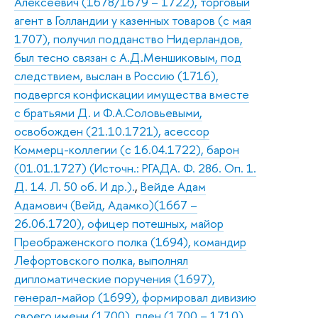
Алексеевич (1678/1679 – 1722), торговый
агент в Голландии у казенных товаров (с мая
1707), получил подданство Нидерландов,
был тесно связан с А.Д.Меншиковым, под
следствием, выслан в Россию (1716),
подвергся конфискации имущества вместе
с братьями Д. и Ф.А.Соловьевыми,
освобожден (21.10.1721), асессор
Коммерц-коллегии (с 16.04.1722), барон
(01.01.1727) (Источн.: РГАДА. Ф. 286. Оп. 1.
Д. 14. Л. 50 об. И др.).
,
Вейде Адам
Адамович (Вейд, Адамко)(1667 –
26.06.1720), офицер потешных, майор
Преображенского полка (1694), командир
Лефортовского полка, выполнял
дипломатические поручения (1697),
генерал-майор (1699), формировал дивизию
своего имени (1700), плен (1700 – 1710),