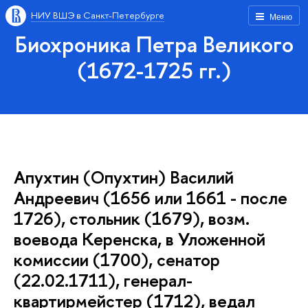
НИУ ВШЭ в Санкт-Петербурге
Меню
Биохроника Петра Великого
(1672-1725 гг.)
Апухтин (Опухтин) Василий
Андреевич (1656 или 1661 - после
1726), стольник (1679), возм.
воевода Керенска, в Уложенной
комиссии (1700), сенатор
(22.02.1711), генерал-
квартирмейстер (1712), ведал