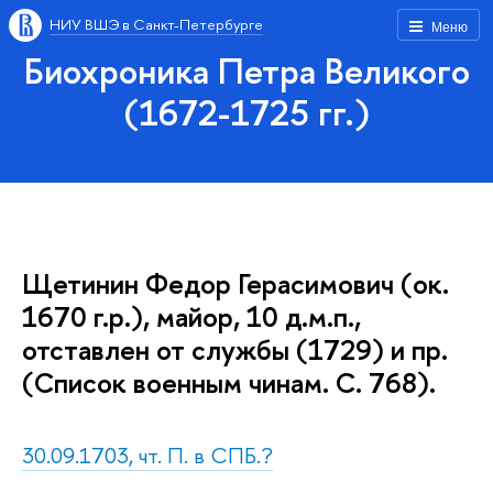
НИУ ВШЭ в Санкт-Петербурге
Меню
Биохроника Петра Великого
(1672-1725 гг.)
Щетинин Федор Герасимович (ок.
1670 г.р.), майор, 10 д.м.п.,
отставлен от службы (1729) и пр.
(Список военным чинам. С. 768).
30.09.1703, чт. П. в СПБ.?