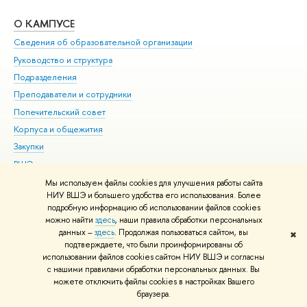
О КАМПУСЕ
ОБ
Сведения об образовательной организации
Мер
Руководство и структура
Мер
Подразделения
Дов
Преподаватели и сотрудники
Ол
Попечительский совет
При
Корпуса и общежития
При
Закупки
Ди
ВШЭ для студентов с ограниченными возможностями
До
здоровья и инвалидностью
Ас
Мы используем файлы cookies для улучшения работы сайта
Версия для слабовидящих
НИУ ВШЭ и большего удобства его использования. Более
Обр
подробную информацию об использовании файлов cookies
Единая платежная страница
можно найти
здесь
, наши правила обработки персональных
данных –
здесь
. Продолжая пользоваться сайтом, вы
✖
Редактору
подтверждаете, что были проинформированы об
© НИУ ВШЭ 1993–2026
Адреса и контакты
Условия использования
использовании файлов cookies сайтом НИУ ВШЭ и согласны
с нашими правилами обработки персональных данных. Вы
материалов
Политика конфиденциальности
Карта сайта
можете отключить файлы cookies в настройках Вашего
Шрифты HSE Sans и HSE Slab разработаны в
Школе дизайна НИУ ВШЭ
браузера.