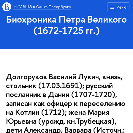
НИУ ВШЭ в Санкт-Петербурге
Меню
Биохроника Петра Великого
(1672-1725 гг.)
Долгоруков Василий Лукич, князь,
стольник (17.03.1691); русский
посланник в Дании (1707-1720),
записан как офицер к переселению
на Котлин (1712); жена Мария
Юрьевна (урожд. кн.Трубецкая),
дети Александр, Варвара (Источн.: