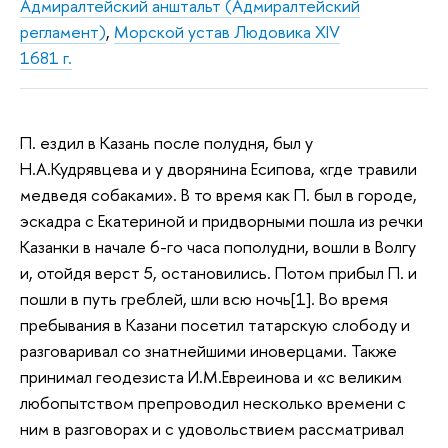
Адмиралтейский анштальт (Адмиралтейский
регламент)
,
Морской устав Людовика XIV
1681 г.
П. ездил в Казань после полудня, был у
Н.А.Кудрявцева и у дворянина Есипова, «где травили
медведя собаками». В то время как П. был в городе,
эскадра с Екатериной и придворными пошла из речки
Казанки в начале 6-го часа пополудни, вошли в Волгу
и, отойдя верст 5, остановились. Потом прибыл П. и
пошли в путь греблей, шли всю ночь[1]. Во время
пребывания в Казани посетил татарскую слободу и
разговаривал со знатнейшими иноверцами. Также
принимал геодезиста И.М.Евреинова и «с великим
любопытством препроводил несколько времени с
ним в разговорах и с удовольствием рассматривал