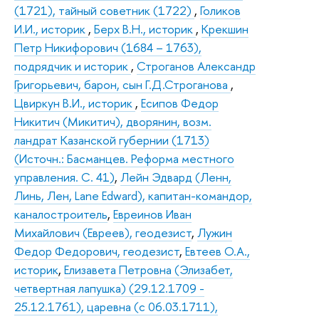
(1721), тайный советник (1722)
,
Голиков
И.И., историк
,
Берх В.Н., историк
,
Крекшин
Петр Никифорович (1684 – 1763),
подрядчик и историк
,
Строганов Александр
Григорьевич, барон, сын Г.Д.Строганова
,
Цвиркун В.И., историк
,
Есипов Федор
Никитич (Микитич), дворянин, возм.
ландрат Казанской губернии (1713)
(Источн.: Басманцев. Реформа местного
управления. С. 41)
,
Лейн Эдвард (Ленн,
Линь, Лен, Lane Edward), капитан-командор,
каналостроитель
,
Евреинов Иван
Михайлович (Евреев), геодезист
,
Лужин
Федор Федорович, геодезист
,
Евтеев О.А.,
историк
,
Елизавета Петровна (Элизабет,
четвертная лапушка) (29.12.1709 -
25.12.1761), царевна (с 06.03.1711),