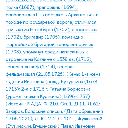
полка (1687), прапорщик (1694),
сопровождал П. в поездке в Архангельск и
походе по осударевой дороге, отличился
при взятии Нотебурга (1702), дполковник
(1702), бригадир (1705), командир
гвардейской бригадой, генерал-поручик
(1708), упомянут среди написанных к
строение на Котлине с 1338 дв. (1712);
генерал-аншеф (1714), генерал-
фельдмаршал (21.05.1725). Жены: 1-а жена
Евдокия Ивановна (рожд. Бутурлина (1674-
1713); 2-а с 1716 г. Татьяна Борисовна
(урожд. княжна Куракина)(1696-1757)
(Источн.: РГАДА. Ф. 210. Оп. 1. Д 11. Л. 61;
Захаров. Боярские списки. (Дата обращения
17.06.2021); ДПС. 2-2. С. 101.
,
Ягужинский
(Егузинский, Егушинский) Павел Иванович