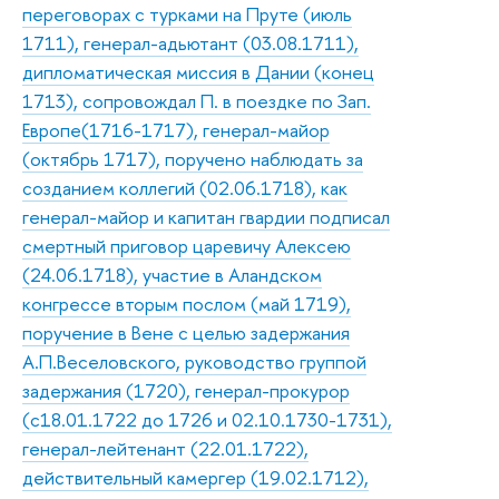
переговорах с турками на Пруте (июль
1711), генерал-адьютант (03.08.1711),
дипломатическая миссия в Дании (конец
1713), сопровождал П. в поездке по Зап.
Европе(1716-1717), генерал-майор
(октябрь 1717), поручено наблюдать за
созданием коллегий (02.06.1718), как
генерал-майор и капитан гвардии подписал
смертный приговор царевичу Алексею
(24.06.1718), участие в Аландском
конгрессе вторым послом (май 1719),
поручение в Вене с целью задержания
А.П.Веселовского, руководство группой
задержания (1720), генерал-прокурор
(с18.01.1722 до 1726 и 02.10.1730-1731),
генерал-лейтенант (22.01.1722),
действительный камергер (19.02.1712),