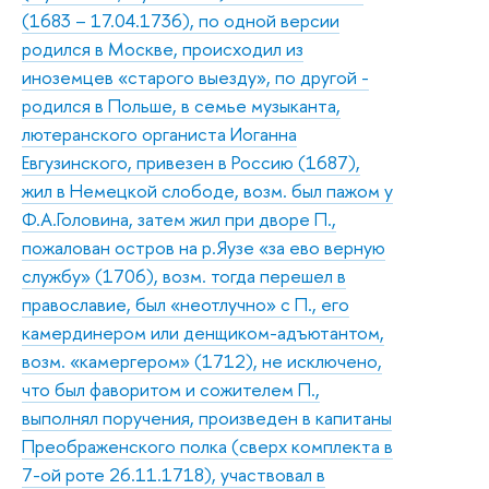
(1683 – 17.04.1736), по одной версии
родился в Москве, происходил из
иноземцев «старого выезду», по другой -
родился в Польше, в семье музыканта,
лютеранского органиста Иоганна
Евгузинского, привезен в Россию (1687),
жил в Немецкой слободе, возм. был пажом у
Ф.А.Головина, затем жил при дворе П.,
пожалован остров на р.Яузе «за ево верную
службу» (1706), возм. тогда перешел в
православие, был «неотлучно» с П., его
камердинером или денщиком-адъютантом,
возм. «камергером» (1712), не исключено,
что был фаворитом и сожителем П.,
выполнял поручения, произведен в капитаны
Преображенского полка (сверх комплекта в
7-ой роте 26.11.1718), участвовал в