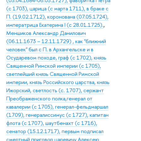
(05.04.1684-06.05.1727), фаворитка Петра
(с 1703), царица (с марта 1711), в браке с
П. (19.02.1712), коронована (07.05.1724),
императрица Екатерина I (с 28.01.1725).
,
Меншиков Александр Данилович
(06.11.1673 – 12.11.1729) , как "ближний
человек" был с П. в Архангельске и в
Осударевом походе, граф (с 1702), князь
Священной Римской империи (с 1705),
светлейший князь Священной Римской
империи, князь Российского царства, князь
Ижорский, светлость (с. 1707), сержант
Преображенского полка,генерал от
кавалерии (с 1705), генерал-фельдмаршал
(1709), генералиссимус (с 1727), капитан
флота (с 1707), шаутбенахт (с 1716),
сенатор (15.12.1717), первым подписал
смертный приговор царевичу Алексею