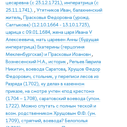
цесаревна (с 23.12.1721), императрица (с
25.11.1741).
,
Утятников Иван, балахнинский
житель
,
Прасковья Федоровна (урожд.
Салтыкова) (12.10.1664 - 13.10.1723),
царица с 09.01.1684, жена царя Ивана V
Алексеевича, мать царевен Анны (будущая
императрица) Екатерины (герцогиня
Мекленбургская) и Прасковьи Иоановн
,
Вознесенский Н.А., историк
,
Репьев Гаврила
Никитич, воевода Саратова
,
Хрущов Федор
Федорович, стольник, у переписи лесов из
Разряда (1702), «у дела» в казенном
приказе, на смотре учтен «под крестом»
(1704 – 1708), саратовский воевода (упом.
1722). Можно спутать с полным теской и
возм. родственником Хрущовым Ф.Ф. (ум.
1709), стряпчий, воевода? Белополья