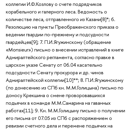
коллегии И.Ф.Козлову о счете подрядчиков
корабельного и галерного леса. Ведомость о
количестве леса, отправленного из Казани[8]*; 6.
Резолюцию на пункты Преображенского приказа о
ведении гвардии по-прежнему и подсудности
гвардейцев[9]; 7. П.И.Ягужинскому (обращение
«Monsieur») письмо о внесении исправлений в книге
Адмиралтейского регламента, согласно правке в
царском указе Сенату от 06.04 касательно
подсудности Сенату прокурора и др. чинов
Адмиралтейской коллегии[10]**; 8. П.И.Ягужинскому
(по донесению из СПб кн. М.М.Голицына) письмо по
доносу Крекшина о смене проворовавшихся
подьячих в команде М.М.Самарина на гаванных
работах[11]; 9. Кн. М.М.Голицыну письмо о получении
его письма от 07.05 из СПб с распоряжением о
ревизии счетного дела и перемене подьячих на