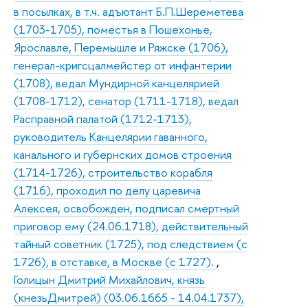
в посылках, в т.ч. адъютант Б.П.Шереметева
(1703-1705), поместья в Пошехонье,
Ярославле, Перемышле и Ряжске (1706),
генерал-кригсцалмейстер от инфантерии
(1708), ведал Мундирной канцелярией
(1708-1712), сенатор (1711-1718), ведал
Расправной палатой (1712-1713),
руководитель Канцелярии гаванного,
канального и губернских домов строения
(1714-1726), строительство корабля
(1716), проходил по делу царевича
Алексея, освобожден, подписал смертный
приговор ему (24.06.1718), действительный
тайный советник (1725), под следствием (с
1726), в отставке, в Москве (с 1727).
,
Голицын Дмитрий Михайлович, князь
(кнезьДмитрей) (03.06.1665 - 14.04.1737),