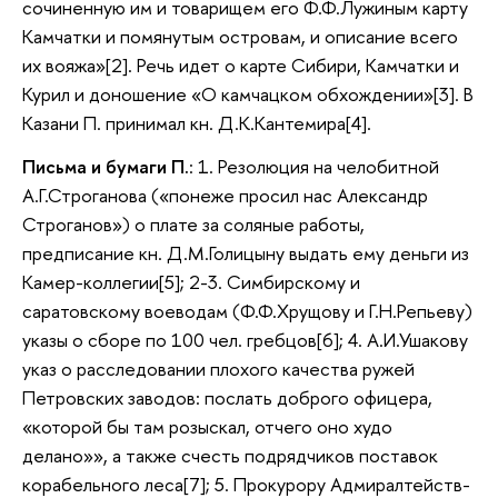
сочиненную им и товарищем его Ф.Ф.Лужиным карту
Камчатки и помянутым островам, и описание всего
их вояжа»[2]. Речь идет о карте Сибири, Камчатки и
Курил и доношение «О камчацком обхождении»[3]. В
Казани П. принимал кн. Д.К.Кантемира[4].
Письма и бумаги П.
: 1. Резолюция на челобитной
А.Г.Строганова («понеже просил нас Александр
Строганов») о плате за соляные работы,
предписание кн. Д.М.Голицыну выдать ему деньги из
Камер-коллегии[5]; 2-3. Симбирскому и
саратовскому воеводам (Ф.Ф.Хрущову и Г.Н.Репьеву)
указы о сборе по 100 чел. гребцов[6]; 4. А.И.Ушакову
указ о расследовании плохого качества ружей
Петровских заводов: послать доброго офицера,
«которой бы там розыскал, отчего оно худо
делано»», а также счесть подрядчиков поставок
корабельного леса[7]; 5. Прокурору Адмиралтейств-