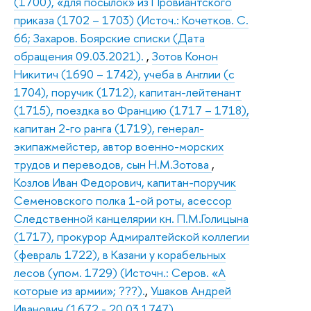
(1700), «для посылок» из Провиантского
приказа (1702 – 1703) (Источ.: Кочетков. С.
66; Захаров. Боярские списки (Дата
обращения 09.03.2021).
,
Зотов Конон
Никитич (1690 – 1742), учеба в Англии (с
1704), поручик (1712), капитан-лейтенант
(1715), поездка во Францию (1717 – 1718),
капитан 2-го ранга (1719), генерал-
экипажмейстер, автор военно-морских
трудов и переводов, сын Н.М.Зотова
,
Козлов Иван Федорович, капитан-поручик
Семеновского полка 1-ой роты, асессор
Следственной канцелярии кн. П.М.Голицына
(1717), прокурор Адмиралтейской коллегии
(февраль 1722), в Казани у корабельных
лесов (упом. 1729) (Источн.: Серов. «А
которые из армии»; ???).
,
Ушаков Андрей
Иванович (1672 - 20.03.1747),