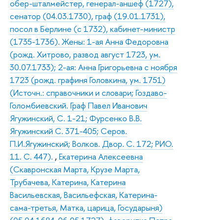
обер-шталмейстер, генерал-аншеф (1727),
сенатор (04.03.1730), граф (19.01.1731),
посол в Берлине (с 1732), кабинет-министр
(1735-1736). Жены: 1-ая Анна Федоровна
(рожд. Хитрово, развод август 1723, ум.
30.07.1733); 2-ая: Анна Григорьевна с ноября
1723 (рожд. графиня Головкина, ум. 1751)
(Источн.: справочники и словари; Гоздаво-
Голомбиевский. Граф Павел Иванович
Ягужинский, С. 1-21; Фурсенко В.В.
Ягужинский С. 371-405; Серов.
П.И.Ягужинский; Волков. Двор. С. 172; РИО.
11. С. 447).
,
Екатерина Алексеевна
(Скавронская Марта, Крузе Марта,
Трубачева, Катерина, Катерина
Васильевская, Васильефская, Катерина-
сама-третья, Матка, царица, Государыня)