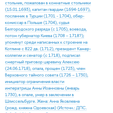
стольник, пожалован в комнатные стольники
(15.01.1693), капитан гвардии (1694-1697),
посланник в Турции (1701 - 1704), обер-
комиссар в Польше (1704), судья
Белгородского разряда (с 1705), воевода,
потом губернатор Киева (1708 – 1718?);
упомянут среди написанных к строение на
Котлине с 822 дв. (1712), президент Камер-
коллегии и сенатор (с 1718), подписал
смертный приговор царевичу Алексею
(24.06.1718), опала, прощен (1723), член
Верховного тайного совета (1726 – 1730),
инициатор ограничения власти
императрицы Анны Иоанновны (январь
1730), в опале, умер в заключении в
Шлиссельбурге. Жена: Анна Яковлевна
(рожд. княжна Одоевская) (Источн.: ДПС.