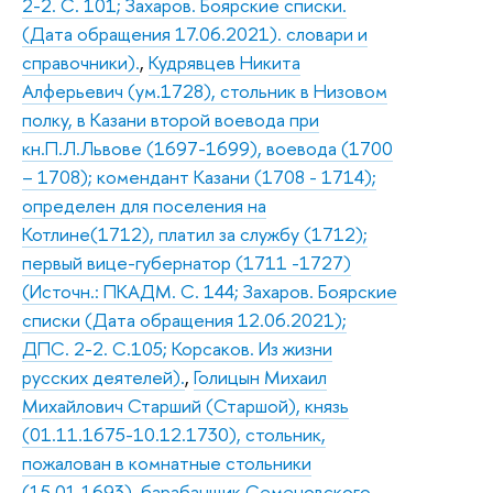
2-2. С. 101; Захаров. Боярские списки.
(Дата обращения 17.06.2021). словари и
справочники).
,
Кудрявцев Никита
Алферьевич (ум.1728), стольник в Низовом
полку, в Казани второй воевода при
кн.П.Л.Львове (1697-1699), воевода (1700
– 1708); комендант Казани (1708 - 1714);
определен для поселения на
Котлине(1712), платил за службу (1712);
первый вице-губернатор (1711 -1727)
(Источн.: ПКАДМ. С. 144; Захаров. Боярские
списки (Дата обращения 12.06.2021);
ДПС. 2-2. С.105; Корсаков. Из жизни
русских деятелей).
,
Голицын Михаил
Михайлович Старший (Старшой), князь
(01.11.1675-10.12.1730), стольник,
пожалован в комнатные стольники
(15.01.1693), барабанщик Семеновского