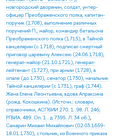
новгородский дворянин, солдат, унтер-
офицер Преображенского полка, капитан-
поручик (1708), выполнение различных
поручений П., майор, командир батальона
Преображенского полка (1715), в Тайной
канцелярии (с 1718), подписал смертный
приговор царевичу Алексею (24.06.1718),
генерал-майор (21.10.1721), генерал-
лейтенант (1727), при армии (1728), в
опале (до 1730), сенатор (1730), начальник
Тайной канцелярии (с 1731), граф (1744).
Жена Елена Леонтьевна, вдова Апраксина
(рожд. Кокошкина). (Источн.: словари,
справочники, АСПбИИ 270. 1 .98. Л. 246;
РГВИА. 489. Оп. 1 . д 7395. Л. 34 об.)
,
Самарин Михаил Михайлович (02.03.1659-
18.01.1730), стольник, из Военного приказа