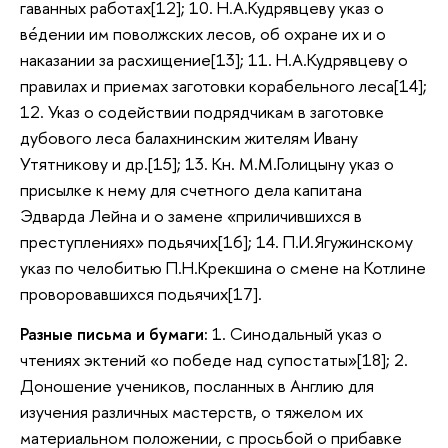
гаванных работах[12]; 10. Н.А.Кудрявцеву указ о
вéдении им поволжских лесов, об охране их и о
наказании за расхищение[13]; 11. Н.А.Кудрявцеву о
правилах и приемах заготовки корабельного леса[14];
12. Указ о содействии подрядчикам в заготовке
дубового леса балахнинским жителям Ивану
Утятникову и др.[15]; 13. Кн. М.М.Голицыну указ о
присылке к нему для счетного дела капитана
Эдварда Лейна и о замене «приличившихся в
преступлениях» подьячих[16]; 14. П.И.Ягужинскому
указ по челобитью П.Н.Крекшина о смене на Котлине
проворовавшихся подьячих[17].
Разные письма и бумаги:
1. Синодальный указ о
чтениях эктений «о победе над супостаты»[18]; 2.
Доношение учеников, посланных в Англию для
изучения различных мастерств, о тяжелом их
материальном положении, с просьбой о прибавке