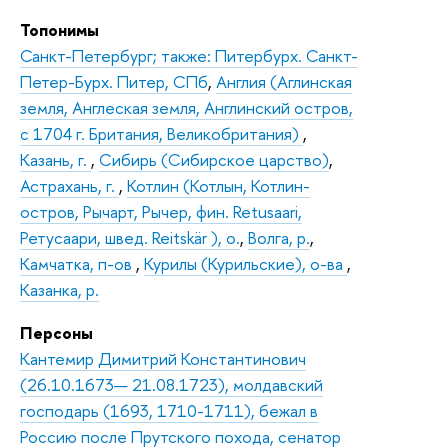
Топонимы
Санкт-Петербург; также: Питербурх. Санкт-
Петер-Бурх. Питер, СПб
,
Англия (Аглинская
земля, Англеская земля, Англинский остров,
с 1704 г. Британия, Великобритания)
,
Казань, г.
,
Сибирь (Сибирское царство)
,
Астрахань, г.
,
Котлин (Котлын, Котлин-
остров, Рычарт, Рычер, фин. Retusaari,
Ретусаари, швед. Reitskär ), о.
,
Волга, р.
,
Камчатка, п-ов
,
Курилы (Курильские), о-ва
,
Казанка, р.
Персоны
Кантемир Димитрий Константинович
(26.10.1673— 21.08.1723), молдавский
господарь (1693, 1710-1711), бежал в
Россию после Прутского похода, сенатор