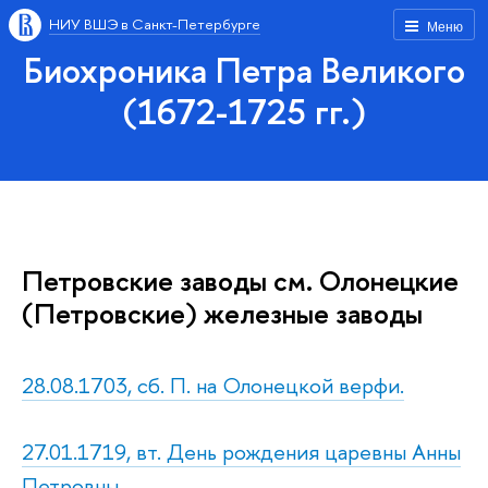
НИУ ВШЭ в Санкт-Петербурге
Меню
Биохроника Петра Великого
(1672-1725 гг.)
Петровские заводы см. Олонецкие
(Петровские) железные заводы
28.08.1703, сб. П. на Олонецкой верфи.
27.01.1719, вт. День рождения царевны Анны
Петровны