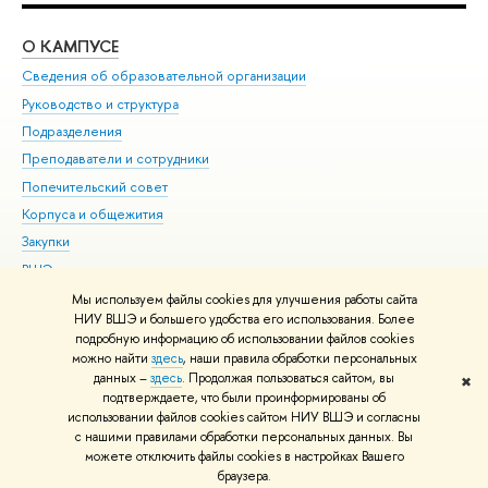
О КАМПУСЕ
ОБ
Сведения об образовательной организации
Мер
Руководство и структура
Мер
Подразделения
Дов
Преподаватели и сотрудники
Ол
Попечительский совет
При
Корпуса и общежития
При
Закупки
Ди
ВШЭ для студентов с ограниченными возможностями
До
здоровья и инвалидностью
Ас
Мы используем файлы cookies для улучшения работы сайта
Версия для слабовидящих
НИУ ВШЭ и большего удобства его использования. Более
Обр
подробную информацию об использовании файлов cookies
Единая платежная страница
можно найти
здесь
, наши правила обработки персональных
данных –
здесь
. Продолжая пользоваться сайтом, вы
✖
Редактору
подтверждаете, что были проинформированы об
© НИУ ВШЭ 1993–2026
Адреса и контакты
Условия использования
использовании файлов cookies сайтом НИУ ВШЭ и согласны
с нашими правилами обработки персональных данных. Вы
материалов
Политика конфиденциальности
Карта сайта
можете отключить файлы cookies в настройках Вашего
Шрифты HSE Sans и HSE Slab разработаны в
Школе дизайна НИУ ВШЭ
браузера.