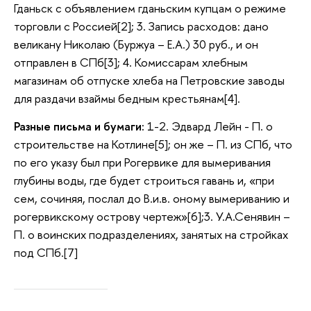
Гданьск с объявлением гданьским купцам о режиме
торговли с Россией[2]; 3. Запись расходов: дано
великану Николаю (Буржуа – Е.А.) 30 руб., и он
отправлен в СПб[3]; 4. Комиссарам хлебным
магазинам об отпуске хлеба на Петровские заводы
для раздачи взаймы бедным крестьянам[4].
Разные письма и бумаги:
1-2. Эдвард Лейн - П. о
строительстве на Котлине[5]; он же – П. из СПб, что
по его указу был при Рогервике для вымеривания
глубины воды, где будет строиться гавань и, «при
сем, сочиняя, послал до В.и.в. оному вымериванию и
рогервикскому острову чертеж»[6];3. У.А.Сенявин –
П. о воинских подразделениях, занятых на стройках
под СПб.[7]