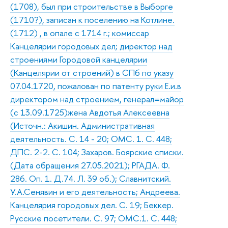
(1708), был при строительстве в Выборге
(1710?), записан к поселению на Котлине.
(1712) , в опале с 1714 г.; комиссар
Канцелярии городовых дел; директор над
строениями Городовой канцелярии
(Канцелярии от строений) в СПб по указу
07.04.1720, пожалован по патенту руки Е.и.в
директором над строением, генерал=майор
(с 13.09.1725)жена Авдотья Алексеевна
(Источн.: Акишин. Административная
деятельность. С. 14 - 20; ОМС. 1. С. 448;
ДПС. 2-2. С. 104; Захаров. Боярские списки.
(Дата обращения 27.05.2021); РГАДА. Ф.
286. Оп. 1. Д.74. Л. 39 об.); Славнитский.
У.А.Сенявин и его деятельность; Андреева.
Канцелярия городовых дел. С. 19; Беккер.
Русские посетители. С. 97; ОМС.1. С. 448;