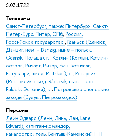
5.03.1722
Топонимы
Санкт-Петербург; также: Питербурх. Санкт-
Петер-Бурх. Питер, СПб
,
Россия,
Российское государство
,
Гданьск (Гданеск,
Данциг, нем. – Danzig, ныне – польск.
Gdańsk. Польша), г.
,
Котлин (Котлын, Котлин-
остров, Рычарт, Рычер, фин. Retusaari,
Ретусаари, швед. Reitskär ), о.
,
Рогервик
(Рогорвейк, швед. Rågervik, ныне – эст.
Paldiski. Эстония), г.
,
Петровские олонецкие
заводы (будущ. Петрозаводск)
Персоны
Лейн Эдвард (Ленн, Линь, Лен, Lane
Edward), капитан-командор,
каналостроитель
,
Бантыш-Каменский Н.Н.,