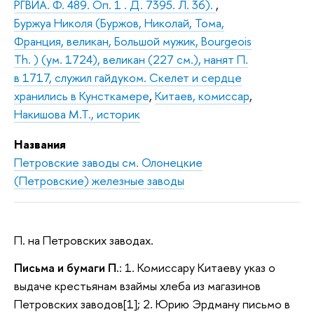
РГВИА. Ф. 489. Оп. 1 . Д. 7395. Л. 36).
,
Буржуа Николя (Буржов, Николай, Тома,
Франция, великан, Большой мужик, Bourgeois
Th. ) (ум. 1724), великан (227 см.), нанят П.
в 1717, служил гайдуком. Скелет и сердце
хранились в Кунсткамере
,
Китаев, комиссар
,
Накишова М.Т., историк
Названия
Петровские заводы см. Олонецкие
(Петровские) железные заводы
П. на Петровских заводах.
Письма и бумаги П.
: 1. Комиссару Китаеву указ о
выдаче крестьянам взаймы хлеба из магазинов
Петровских заводов[1]; 2. Юрию Эрдману письмо в