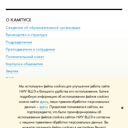
О КАМПУСЕ
ОБ
Сведения об образовательной организации
Мер
Руководство и структура
Мер
Подразделения
Дов
Преподаватели и сотрудники
Ол
Попечительский совет
При
Корпуса и общежития
При
Закупки
Ди
ВШЭ для студентов с ограниченными возможностями
До
здоровья и инвалидностью
Ас
Мы используем файлы cookies для улучшения работы сайта
Версия для слабовидящих
НИУ ВШЭ и большего удобства его использования. Более
Обр
подробную информацию об использовании файлов cookies
Единая платежная страница
можно найти
здесь
, наши правила обработки персональных
данных –
здесь
. Продолжая пользоваться сайтом, вы
✖
Редактору
подтверждаете, что были проинформированы об
© НИУ ВШЭ 1993–2026
Адреса и контакты
Условия использования
использовании файлов cookies сайтом НИУ ВШЭ и согласны
с нашими правилами обработки персональных данных. Вы
материалов
Политика конфиденциальности
Карта сайта
можете отключить файлы cookies в настройках Вашего
Шрифты HSE Sans и HSE Slab разработаны в
Школе дизайна НИУ ВШЭ