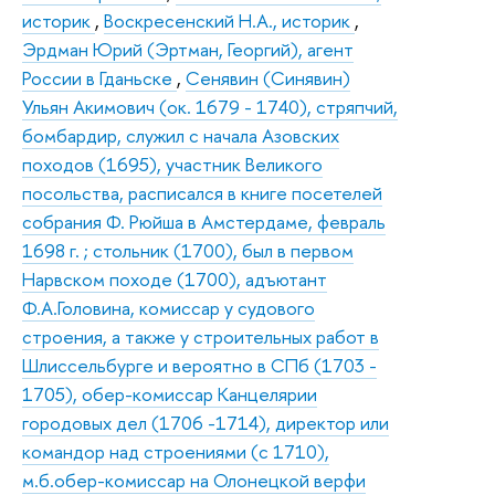
историк
,
Воскресенский Н.А., историк
,
Эрдман Юрий (Эртман, Георгий), агент
России в Гданьске
,
Сенявин (Синявин)
Ульян Акимович (ок. 1679 - 1740), стряпчий,
бомбардир, служил с начала Азовских
походов (1695), участник Великого
посольства, расписался в книге посетелей
собрания Ф. Рюйша в Амстердаме, февраль
1698 г. ; стольник (1700), был в первом
Нарвском походе (1700), адъютант
Ф.А.Головина, комиссар у судового
строения, а также у строительных работ в
Шлиссельбурге и вероятно в СПб (1703 -
1705), обер-комиссар Канцелярии
городовых дел (1706 -1714), директор или
командор над строениями (с 1710),
м.б.обер-комиссар на Олонецкой верфи