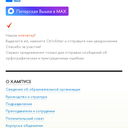
Нашли
опечатку
?
Выделите её, нажмите Ctrl+Enter и отправьте нам уведомление.
Спасибо за участие!
Сервис предназначен только для отправки сообщений об
орфографических и пунктуационных ошибках.
О КАМПУСЕ
ОБ
Сведения об образовательной организации
Мер
Руководство и структура
Мер
Подразделения
Дов
Преподаватели и сотрудники
Ол
Попечительский совет
При
Корпуса и общежития
При