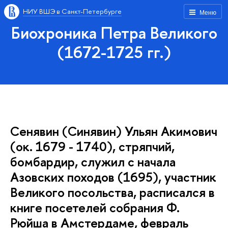
НИУ ВШЭ в Санкт-Петербурге
Меню
Биохроника Петра Великого
(1672-1725 гг.)
Сенявин (Синявин) Ульян Акимович
(ок. 1679 - 1740), стряпчий,
бомбардир, служил с начала
Азовских походов (1695), участник
Великого посольства, расписался в
книге посетелей собрания Ф.
Рюйша в Амстердаме, февраль