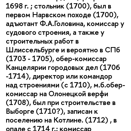
1698 г. ; стольник (1700), был в
первом Нарвском походе (1700),
адъютант Ф.А.Головина, комиссар у
судового строения, а также у
строительных работ в
Шлиссельбурге и вероятно в СПб
(1703 - 1705), обер-комиссар
Канцелярии городовых дел (1706
-1714), директор или командор
над строениями (с 1710), м.б.обер-
комиссар на Олонецкой верфи
(1708), был при строительстве в
Выборге (1710?), записан к
поселению на Котлине. (1712) , в
опале с 1714 г.; комиссар