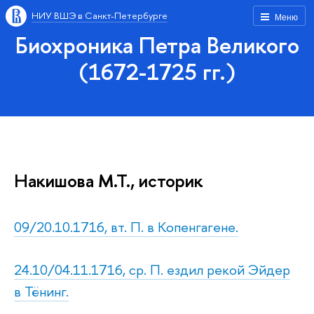
НИУ ВШЭ в Санкт-Петербурге
Меню
Биохроника Петра Великого
(1672-1725 гг.)
Накишова М.Т., историк
09/20.10.1716, вт. П. в Копенгагене.
24.10/04.11.1716, ср. П. ездил рекой Эйдер
в Тёнинг.