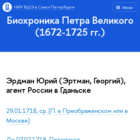
НИУ ВШЭ в Санкт-Петербурге
Меню
Биохроника Петра Великого
(1672-1725 гг.)
Эрдман Юрий (Эртман, Георгий),
агент России в Гданьске
29.01.1718, ср. [П. в Преображенском или в
Москве]
До 07.02.1718. Переписка.