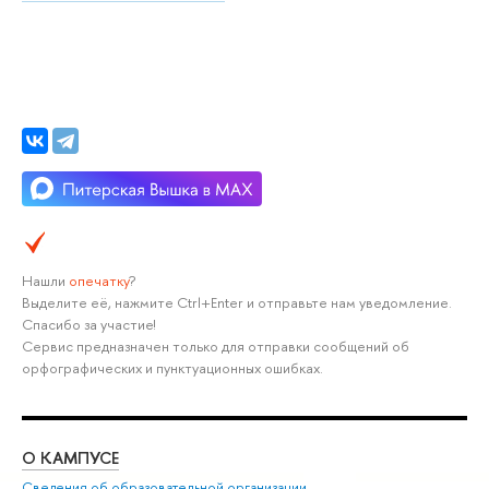
Нашли
опечатку
?
Выделите её, нажмите Ctrl+Enter и отправьте нам уведомление.
Спасибо за участие!
Сервис предназначен только для отправки сообщений об
орфографических и пунктуационных ошибках.
О КАМПУСЕ
ОБ
Сведения об образовательной организации
Мер