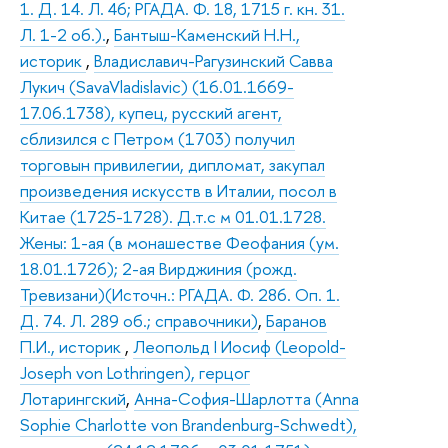
1. Д. 14. Л. 46; РГАДА. Ф. 18, 1715 г. кн. 31.
Л. 1-2 об.).
,
Бантыш-Каменский Н.Н.,
историк
,
Владиславич-Рагузинский Савва
Лукич (SavaVladislavic) (16.01.1669-
17.06.1738), купец, русский агент,
сблизился с Петром (1703) получил
торговын привилегии, дипломат, закупал
произведения искусств в Италии, посол в
Китае (1725-1728). Д.т.с м 01.01.1728.
Жены: 1-ая (в монашестве Феофания (ум.
18.01.1726); 2-ая Вирджиния (рожд.
Тревизани)(Источн.: РГАДА. Ф. 286. Оп. 1.
Д. 74. Л. 289 об.; справочники)
,
Баранов
П.И., историк
,
Леопольд I Иосиф (Leopold-
Joseph von Lothringen), герцог
Лотарингский
,
Анна-София-Шарлотта (Anna
Sophie Charlotte von Brandenburg-Schwedt),