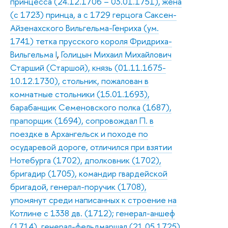
принцесса (24.12.1706 – 03.01.1751), жена
(с 1723) принца, а с 1729 герцога Саксен-
Айзенахского Вильгельма-Генриха (ум.
1741) тетка прусского короля Фридриха-
Вильгельма I
,
Голицын Михаил Михайлович
Старший (Старшой), князь (01.11.1675-
10.12.1730), стольник, пожалован в
комнатные стольники (15.01.1693),
барабанщик Семеновского полка (1687),
прапорщик (1694), сопровождал П. в
поездке в Архангельск и походе по
осударевой дороге, отличился при взятии
Нотебурга (1702), дполковник (1702),
бригадир (1705), командир гвардейской
бригадой, генерал-поручик (1708),
упомянут среди написанных к строение на
Котлине с 1338 дв. (1712); генерал-аншеф
(1714), генерал-фельдмаршал (21.05.1725).