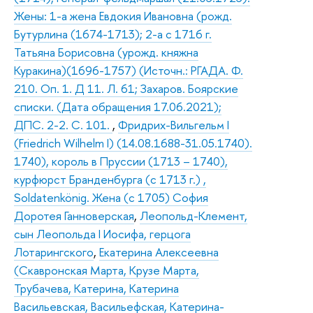
Жены: 1-а жена Евдокия Ивановна (рожд.
Бутурлина (1674-1713); 2-а с 1716 г.
Татьяна Борисовна (урожд. княжна
Куракина)(1696-1757) (Источн.: РГАДА. Ф.
210. Оп. 1. Д 11. Л. 61; Захаров. Боярские
списки. (Дата обращения 17.06.2021);
ДПС. 2-2. С. 101.
,
Фридрих-Вильгельм I
(Friedrich Wilhelm I) (14.08.1688-31.05.1740).
1740), король в Пруссии (1713 – 1740),
курфюрст Бранденбурга (с 1713 г.) ,
Soldatenkönig. Жена (с 1705) София
Доротея Ганноверская
,
Леопольд-Клемент,
сын Леопольда I Иосифа, герцога
Лотарингского
,
Екатерина Алексеевна
(Скавронская Марта, Крузе Марта,
Трубачева, Катерина, Катерина
Васильевская, Васильефская, Катерина-