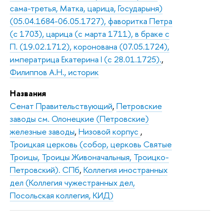
сама-третья, Матка, царица, Государыня)
(05.04.1684-06.05.1727), фаворитка Петра
(с 1703), царица (с марта 1711), в браке с
П. (19.02.1712), коронована (07.05.1724),
императрица Екатерина I (с 28.01.1725).
,
Филиппов А.Н., историк
Названия
Сенат Правительствующий
,
Петровские
заводы см. Олонецкие (Петровские)
железные заводы
,
Низовой корпус
,
Троицкая церковь (собор, церковь Святые
Троицы, Троицы Живоначальныя, Троицко-
Петровский). СПб
,
Коллегия иностранных
дел (Коллегия чужестранных дел,
Посольская коллегия, КИД)