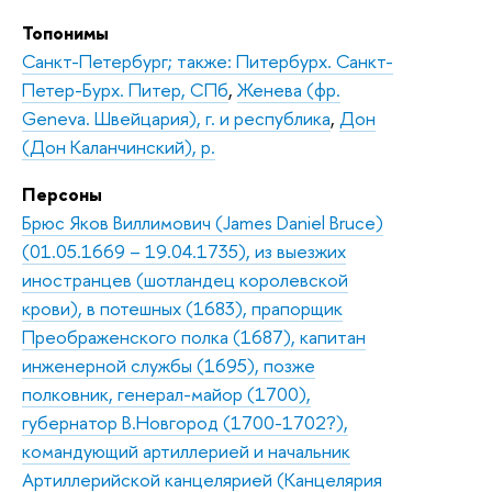
Топонимы
Санкт-Петербург; также: Питербурх. Санкт-
Петер-Бурх. Питер, СПб
,
Женева (фр.
Geneva. Швейцария), г. и республика
,
Дон
(Дон Каланчинский), р.
Персоны
Брюс Яков Виллимович (James Daniel Bruce)
(01.05.1669 – 19.04.1735), из выезжих
иностранцев (шотландец королевской
крови), в потешных (1683), прапорщик
Преображенского полка (1687), капитан
инженерной службы (1695), позже
полковник, генерал-майор (1700),
губернатор В.Новгород (1700-1702?),
командующий артиллерией и начальник
Артиллерийской канцелярией (Канцелярия