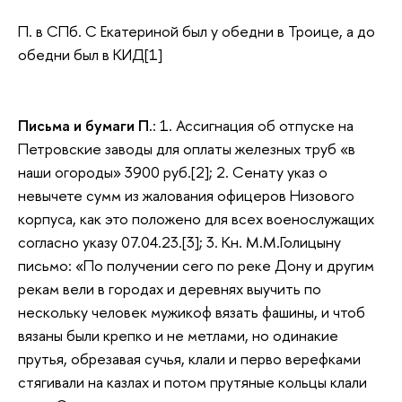
П. в СПб. С Екатериной был у обедни в Троице, а до
обедни был в КИД[1]
Письма и бумаги П.
: 1. Ассигнация об отпуске на
Петровские заводы для оплаты железных труб «в
наши огороды» 3900 руб.[2]; 2. Сенату указ о
невычете сумм из жалования офицеров Низового
корпуса, как это положено для всех военослужащих
согласно указу 07.04.23.[3]; 3. Кн. М.М.Голицыну
письмо: «По получении сего по реке Дону и другим
рекам вели в городах и деревнях выучить по
нескольку человек мужикоф вязать фашины, и чтоб
вязаны были крепко и не метлами, но одинакие
прутья, обрезавая сучья, клали и перво верефками
стягивали на казлах и потом прутяные кольцы клали