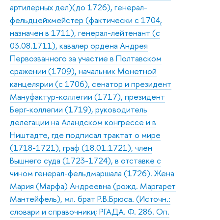
артилерных дел)(до 1726), генерал-
фельдцейхмейстер (фактически с 1704,
назначен в 1711), генерал-лейтенант (с
03.08.1711), кавалер ордена Андрея
Первозванного за участие в Полтавском
сражении (1709), начальник Монетной
канцелярии (с 1706), сенатор и президент
Мануфактур-коллегии (1717), президент
Берг-коллегии (1719), руководитель
делегации на Аландском конгрессе и в
Ништадте, где подписал трактат о мире
(1718-1721), граф (18.01.1721), член
Вышнего суда (1723-1724), в отставке с
чином генерал-фельдмаршала (1726). Жена
Мария (Марфа) Андреевна (рожд. Маргарет
Мантейфель), мл. брат Р.В.Брюса. (Источн.:
словари и справочники; РГАДА. Ф. 286. Оп.