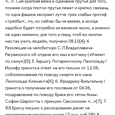
<…>. Сия крепкая вязка и одинакие прутья для того,
понеже когда плотно прутья лежат и крепко связаны,
то одна фашина заслужит лутче трех слабых протиф
стрелбы<…>», но сейчас бы не вязали, а «когда
надобно будет потребно их великое число, а именно
не один миллион, для того и пишу, чтоб во многих
местах учить людей», получено 08.10[4]; 4.
Резолюция на челобитную С.Л.Владиславича-
Рагузинского об отдаче его мыз в вотчину («Учинит
по сему»)[5]; 5. Герцогу Лотарингскому Леопольду I
Иосифу грамота в ответ на его письмо от 12.06,
соболезнования по поводу смерти его сына
Леопольда-Клемента[6]; 6. Фридриху-Вильгельму I
грамота о получении его послания от 04.06,
поздравление по поводу брака его тетки Анны-
Софии-Шарлотты с принцем Саксонским <…>[7]; 7.
Я.В.Брюсу письмо о расходовании денег на
изготовление памятных монет (7 тыс. руб.)[8]; 8.